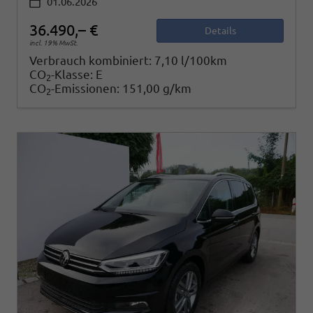
01.06.2026
36.490,– €
Details
incl. 19% MwSt.
Verbrauch kombiniert:
7,10 l/100km
CO
-Klasse:
E
2
CO
-Emissionen:
151,00 g/km
2