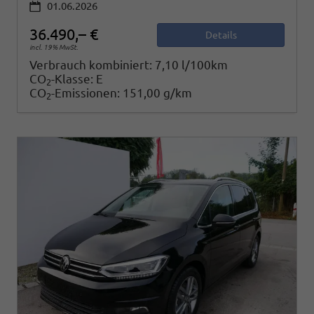
01.06.2026
36.490,– €
Details
incl. 19% MwSt.
Verbrauch kombiniert:
7,10 l/100km
CO
-Klasse:
E
2
CO
-Emissionen:
151,00 g/km
2