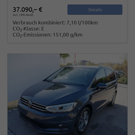
37.090,– €
Details
incl. 19% MwSt.
Verbrauch kombiniert:
7,10 l/100km
CO
-Klasse:
E
2
CO
-Emissionen:
151,00 g/km
2