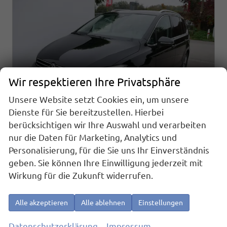
Wir respektieren Ihre Privatsphäre
Unsere Website setzt Cookies ein, um unsere
Dienste für Sie bereitzustellen. Hierbei
berücksichtigen wir Ihre Auswahl und verarbeiten
nur die Daten für Marketing, Analytics und
Volkswagen Touran
Personalisierung, für die Sie uns Ihr Einverständnis
Comfortline 1.5 TSI DSG COMFORTLINE*ACC*LED*PDC*KAMERA*NAVI*SHZ* 7-SITZER 17-ZOLL
geben. Sie können Ihre Einwilligung jederzeit mit
sofort lieferbar
Fahrzeug mit Tageszulassung
Wirkung für die Zukunft widerrufen.
Fahrzeugnr.
22477
Getriebe
Automatik
Kraftstoff
Benzin
Außenfarbe
Grenadilla Schwarz Metallic
Alle akzeptieren
Alle ablehnen
Einstellungen
Leistung
110 kW (150 PS)
Kilometerstand
10 km
01.06.2026
Datenschutzerklärung
Impressum