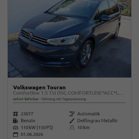
Volkswagen Touran
Comfortline 1.5 TSI DSG COMFORTLINE*ACC*LED*PDC*KAMERA*NAVI*SHZ* 7-SITZER 17-ZOLL
sofort lieferbar
Fahrzeug mit Tageszulassung
Fahrzeugnr.
23077
Getriebe
Automatik
Kraftstoff
Benzin
Außenfarbe
Delfingrau Metallic
Leistung
110 kW (150 PS)
Kilometerstand
10 km
01.06.2026