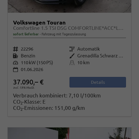
Volkswagen Touran
Comfortline 1.5 TSI DSG COMFORTLINE*ACC*LED*PDC*KAMERA*NAVI*SHZ* 7-SITZER 17-ZOLL
sofort lieferbar
Fahrzeug mit Tageszulassung
Fahrzeugnr.
22296
Getriebe
Automatik
Kraftstoff
Benzin
Außenfarbe
Grenadilla Schwarz Metallic
Leistung
110 kW (150 PS)
Kilometerstand
10 km
01.06.2026
37.090,– €
Details
incl. 19% MwSt.
Verbrauch kombiniert:
7,10 l/100km
CO
-Klasse:
E
2
CO
-Emissionen:
151,00 g/km
2