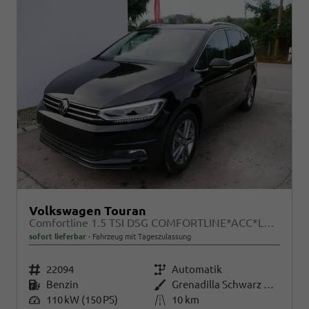
Volkswagen Touran
Comfortline 1.5 TSI DSG COMFORTLINE*ACC*LED*PDC*KAMERA*NAVI*SHZ* 7-SITZER 17-ZOLL
sofort lieferbar
Fahrzeug mit Tageszulassung
Fahrzeugnr.
22094
Getriebe
Automatik
Kraftstoff
Benzin
Außenfarbe
Grenadilla Schwarz Metallic
Leistung
110 kW (150 PS)
Kilometerstand
10 km