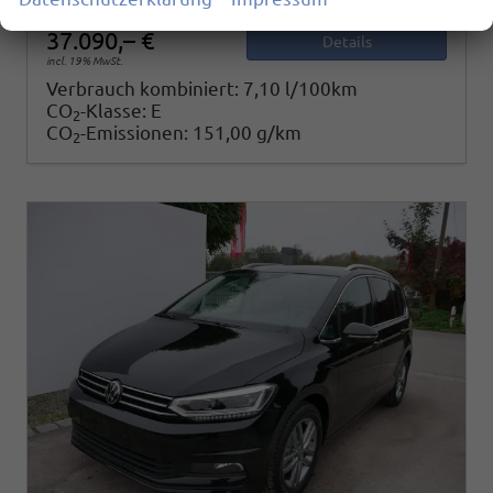
37.090,– €
Details
incl. 19% MwSt.
Verbrauch kombiniert:
7,10 l/100km
CO
-Klasse:
E
2
CO
-Emissionen:
151,00 g/km
2