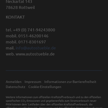
Neckartal 143
78628 Rottweil
KONTAKT
tel. +49 (0) 741-94243800
mobil. 0151-46200146
mobil. 0171-8301697
mail.
info@autostueble.de
web. www.autostueble.de
Anmelden
Impressum
Informationen zur Barrierefreiheit
Datenschutz
Cookie-Einstellungen
Weitere Informationen zum offiziellen Kraftstoffverbrauch und zu den offiziellen
spezifischen CO
-Emissionen und gegebenenfalls zum Stromverbrauch neuer
2
PKW können dem 'Leitfaden über den offiziellen Kraftstoffverbrauch, die
offiziellen spezifischen CO
-Emissionen und den offiziellen Stromverbrauch neuer