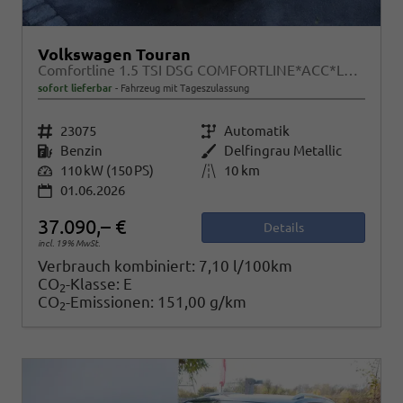
Volkswagen Touran
Comfortline 1.5 TSI DSG COMFORTLINE*ACC*LED*PDC*KAMERA*NAVI*SHZ* 7-SITZER 17-ZOLL
sofort lieferbar
Fahrzeug mit Tageszulassung
Fahrzeugnr.
23075
Getriebe
Automatik
Kraftstoff
Benzin
Außenfarbe
Delfingrau Metallic
Leistung
110 kW (150 PS)
Kilometerstand
10 km
01.06.2026
37.090,– €
Details
incl. 19% MwSt.
Verbrauch kombiniert:
7,10 l/100km
CO
-Klasse:
E
2
CO
-Emissionen:
151,00 g/km
2