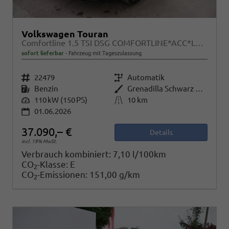
Volkswagen Touran
Comfortline 1.5 TSI DSG COMFORTLINE*ACC*LED*PDC*KAMERA*NAVI*SHZ* 7-SITZER 17-ZOLL
sofort lieferbar
Fahrzeug mit Tageszulassung
Fahrzeugnr.
22479
Getriebe
Automatik
Kraftstoff
Benzin
Außenfarbe
Grenadilla Schwarz Metallic
Leistung
110 kW (150 PS)
Kilometerstand
10 km
01.06.2026
37.090,– €
Details
incl. 19% MwSt.
Verbrauch kombiniert:
7,10 l/100km
CO
-Klasse:
E
2
CO
-Emissionen:
151,00 g/km
2