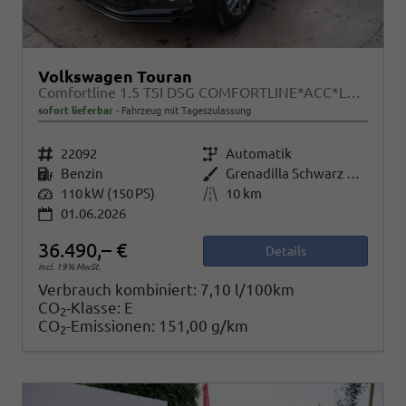
Volkswagen Touran
Comfortline 1.5 TSI DSG COMFORTLINE*ACC*LED*PDC*KAMERA*NAVI*SHZ* 7-SITZER 17-ZOLL
sofort lieferbar
Fahrzeug mit Tageszulassung
Fahrzeugnr.
22092
Getriebe
Automatik
Kraftstoff
Benzin
Außenfarbe
Grenadilla Schwarz Metallic
Leistung
110 kW (150 PS)
Kilometerstand
10 km
01.06.2026
36.490,– €
Details
incl. 19% MwSt.
Verbrauch kombiniert:
7,10 l/100km
CO
-Klasse:
E
2
CO
-Emissionen:
151,00 g/km
2