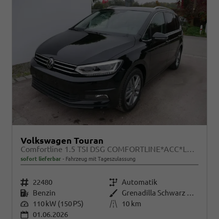
Volkswagen Touran
Comfortline 1.5 TSI DSG COMFORTLINE*ACC*LED*PDC*KAMERA*NAVI*SHZ* 7-SITZER 17-ZOLL
sofort lieferbar
Fahrzeug mit Tageszulassung
Fahrzeugnr.
22480
Getriebe
Automatik
Kraftstoff
Benzin
Außenfarbe
Grenadilla Schwarz Metallic
Leistung
110 kW (150 PS)
Kilometerstand
10 km
01.06.2026