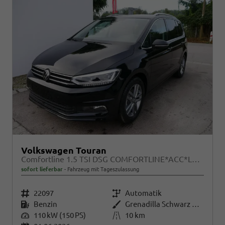
Volkswagen Touran
Comfortline 1.5 TSI DSG COMFORTLINE*ACC*LED*PDC*KAMERA*NAVI*SHZ* 7-SITZER 17-ZOLL
sofort lieferbar
Fahrzeug mit Tageszulassung
Fahrzeugnr.
22097
Getriebe
Automatik
Kraftstoff
Benzin
Außenfarbe
Grenadilla Schwarz Metallic
Leistung
110 kW (150 PS)
Kilometerstand
10 km