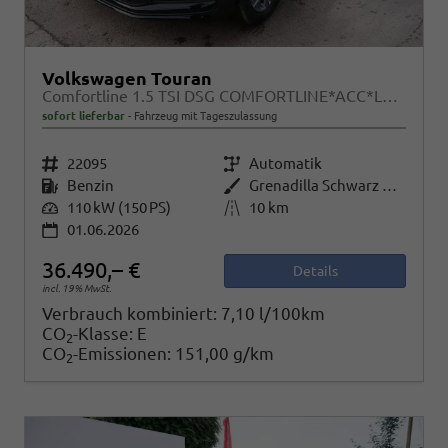
Volkswagen Touran
Comfortline 1.5 TSI DSG COMFORTLINE*ACC*LED*PDC*KAMERA*NAVI*SHZ* 7-SITZER 17-ZOLL
sofort lieferbar
Fahrzeug mit Tageszulassung
Fahrzeugnr.
22095
Getriebe
Automatik
Kraftstoff
Benzin
Außenfarbe
Grenadilla Schwarz Metallic
Leistung
110 kW (150 PS)
Kilometerstand
10 km
01.06.2026
36.490,– €
Details
incl. 19% MwSt.
Verbrauch kombiniert:
7,10 l/100km
CO
-Klasse:
E
2
CO
-Emissionen:
151,00 g/km
2