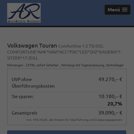
Menü
Volkswagen Touran
Comfortline 1.5 TSI DSG
COMFORTLINE*AHK*NAVI*ACC*PDC*LED*SHZ*KAMERA*7-
SITZER*17-ZOLL
Fahrzeugnr.
:
23790
,
sofort lieferbar
,
Fahrzeug mit Tageszulassung
, Zentrallager
49.270,– €
UVP ohne
Überführungskosten
10.180,– €
Sie sparen:
20,7%
39.090,– €
Gesamtpreis
incl. 19% MwSt., den Kosten für Überführung und Zulassungspapieren