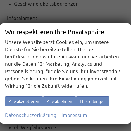
Geschwindigkeitsbegrenzer
Infotainment
NAVIGATIONSSYSTEM
Wir respektieren Ihre Privatsphäre
RADIO Radio
TOUCHSCREEN
Unsere Website setzt Cookies ein, um unsere
Radiobedienung am Lenkrad
Dienste für Sie bereitzustellen. Hierbei
MP3-Wiedergabe
berücksichtigen wir Ihre Auswahl und verarbeiten
DAB
nur die Daten für Marketing, Analytics und
USB-Anschluss
Personalisierung, für die Sie uns Ihr Einverständnis
Bluetooth
geben. Sie können Ihre Einwilligung jederzeit mit
Wirkung für die Zukunft widerrufen.
Sicherheit
6x Airbag
Alle akzeptieren
Alle ablehnen
Einstellungen
Notrufsystem
Alarmanlage
Datenschutzerklärung
Impressum
ABS (Antiblockiersystem)
el. Wegfahrsperre