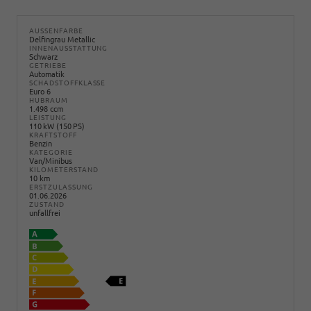
AUSSENFARBE
Delfingrau Metallic
INNENAUSSTATTUNG
Schwarz
GETRIEBE
Automatik
SCHADSTOFFKLASSE
Euro 6
HUBRAUM
1.498 ccm
LEISTUNG
110 kW (150 PS)
KRAFTSTOFF
Benzin
KATEGORIE
Van/Minibus
KILOMETERSTAND
10 km
ERSTZULASSUNG
01.06.2026
ZUSTAND
unfallfrei