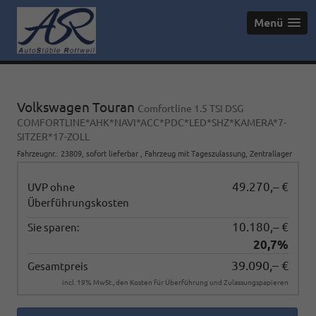
Menü
Volkswagen Touran
Comfortline 1.5 TSI DSG
COMFORTLINE*AHK*NAVI*ACC*PDC*LED*SHZ*KAMERA*7-
SITZER*17-ZOLL
Fahrzeugnr.
:
23809
,
sofort lieferbar
,
Fahrzeug mit Tageszulassung
, Zentrallager
49.270,– €
UVP ohne
Überführungskosten
10.180,– €
Sie sparen:
20,7%
39.090,– €
Gesamtpreis
incl. 19% MwSt., den Kosten für Überführung und Zulassungspapieren