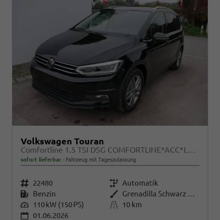
Volkswagen Touran
Comfortline 1.5 TSI DSG COMFORTLINE*ACC*LED*PDC*KAMERA*NAVI*SHZ* 7-SITZER 17-ZOLL
sofort lieferbar
Fahrzeug mit Tageszulassung
Fahrzeugnr.
22480
Getriebe
Automatik
Kraftstoff
Benzin
Außenfarbe
Grenadilla Schwarz Metallic
Leistung
110 kW (150 PS)
Kilometerstand
10 km
01.06.2026