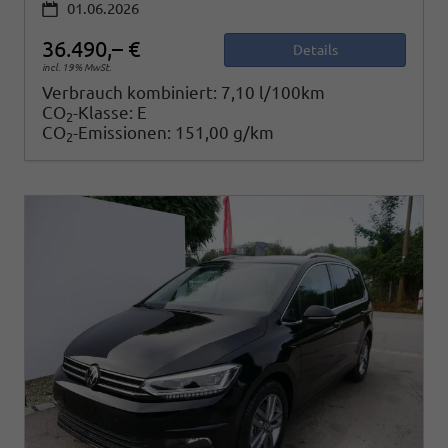
01.06.2026
36.490,– €
Details
incl. 19% MwSt.
Verbrauch kombiniert:
7,10 l/100km
CO
-Klasse:
E
2
CO
-Emissionen:
151,00 g/km
2