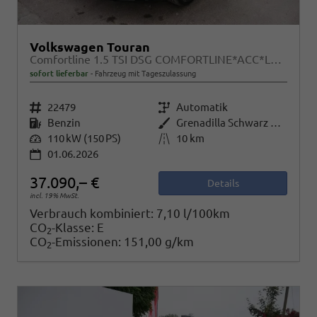
Volkswagen Touran
Comfortline 1.5 TSI DSG COMFORTLINE*ACC*LED*PDC*KAMERA*NAVI*SHZ* 7-SITZER 17-ZOLL
sofort lieferbar
Fahrzeug mit Tageszulassung
Fahrzeugnr.
22479
Getriebe
Automatik
Kraftstoff
Benzin
Außenfarbe
Grenadilla Schwarz Metallic
Leistung
110 kW (150 PS)
Kilometerstand
10 km
01.06.2026
37.090,– €
Details
incl. 19% MwSt.
Verbrauch kombiniert:
7,10 l/100km
CO
-Klasse:
E
2
CO
-Emissionen:
151,00 g/km
2