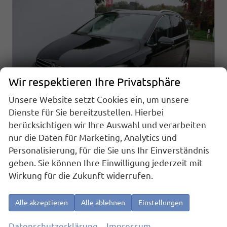
Wir respektieren Ihre Privatsphäre
Unsere Website setzt Cookies ein, um unsere
Dienste für Sie bereitzustellen. Hierbei
berücksichtigen wir Ihre Auswahl und verarbeiten
nur die Daten für Marketing, Analytics und
Volkswagen Touran
Personalisierung, für die Sie uns Ihr Einverständnis
Comfortline 1.5 TSI DSG COMFORTLINE*ACC*LED*PDC*KAMERA*NAVI*SHZ* 7-SITZER 17-ZOLL
geben. Sie können Ihre Einwilligung jederzeit mit
sofort lieferbar
Fahrzeug mit Tageszulassung
Wirkung für die Zukunft widerrufen.
Fahrzeugnr.
22477
Getriebe
Automatik
Kraftstoff
Benzin
Außenfarbe
Grenadilla Schwarz Metallic
Alle akzeptieren
Alle ablehnen
Einstellungen
Leistung
110 kW (150 PS)
Kilometerstand
10 km
01.06.2026
Datenschutzerklärung
Impressum