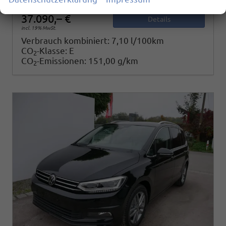
37.090,– €
Details
incl. 19% MwSt.
Verbrauch kombiniert:
7,10 l/100km
CO
-Klasse:
E
2
CO
-Emissionen:
151,00 g/km
2