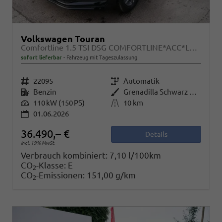
Volkswagen Touran
Comfortline 1.5 TSI DSG COMFORTLINE*ACC*LED*PDC*KAMERA*NAVI*SHZ* 7-SITZER 17-ZOLL
sofort lieferbar
Fahrzeug mit Tageszulassung
Fahrzeugnr.
22095
Getriebe
Automatik
Kraftstoff
Benzin
Außenfarbe
Grenadilla Schwarz Metallic
Leistung
110 kW (150 PS)
Kilometerstand
10 km
01.06.2026
36.490,– €
Details
incl. 19% MwSt.
Verbrauch kombiniert:
7,10 l/100km
CO
-Klasse:
E
2
CO
-Emissionen:
151,00 g/km
2