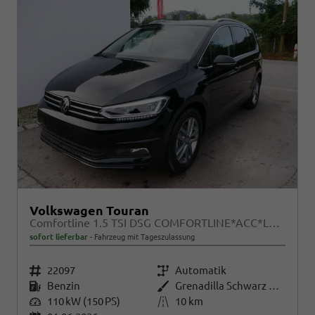
Volkswagen Touran
Comfortline 1.5 TSI DSG COMFORTLINE*ACC*LED*PDC*KAMERA*NAVI*SHZ* 7-SITZER 17-ZOLL
sofort lieferbar
Fahrzeug mit Tageszulassung
Fahrzeugnr.
22097
Getriebe
Automatik
Kraftstoff
Benzin
Außenfarbe
Grenadilla Schwarz Metallic
Leistung
110 kW (150 PS)
Kilometerstand
10 km