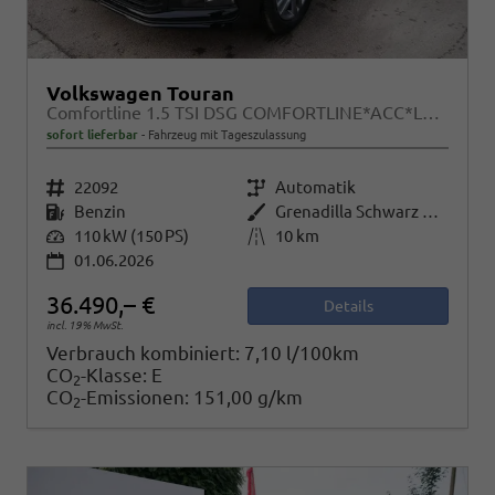
Volkswagen Touran
Comfortline 1.5 TSI DSG COMFORTLINE*ACC*LED*PDC*KAMERA*NAVI*SHZ* 7-SITZER 17-ZOLL
sofort lieferbar
Fahrzeug mit Tageszulassung
Fahrzeugnr.
22092
Getriebe
Automatik
Kraftstoff
Benzin
Außenfarbe
Grenadilla Schwarz Metallic
Leistung
110 kW (150 PS)
Kilometerstand
10 km
01.06.2026
36.490,– €
Details
incl. 19% MwSt.
Verbrauch kombiniert:
7,10 l/100km
CO
-Klasse:
E
2
CO
-Emissionen:
151,00 g/km
2