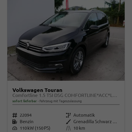
Volkswagen Touran
Comfortline 1.5 TSI DSG COMFORTLINE*ACC*LED*PDC*KAMERA*NAVI*SHZ* 7-SITZER 17-ZOLL
sofort lieferbar
Fahrzeug mit Tageszulassung
Fahrzeugnr.
22094
Getriebe
Automatik
Kraftstoff
Benzin
Außenfarbe
Grenadilla Schwarz Metallic
Leistung
110 kW (150 PS)
Kilometerstand
10 km