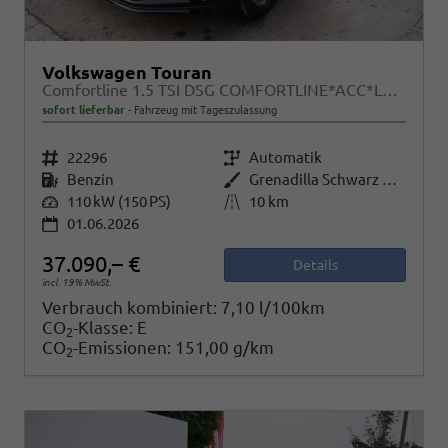
Volkswagen Touran
Comfortline 1.5 TSI DSG COMFORTLINE*ACC*LED*PDC*KAMERA*NAVI*SHZ* 7-SITZER 17-ZOLL
sofort lieferbar
Fahrzeug mit Tageszulassung
Fahrzeugnr.
22296
Getriebe
Automatik
Kraftstoff
Benzin
Außenfarbe
Grenadilla Schwarz Metallic
Leistung
110 kW (150 PS)
Kilometerstand
10 km
01.06.2026
37.090,– €
Details
incl. 19% MwSt.
Verbrauch kombiniert:
7,10 l/100km
CO
-Klasse:
E
2
CO
-Emissionen:
151,00 g/km
2