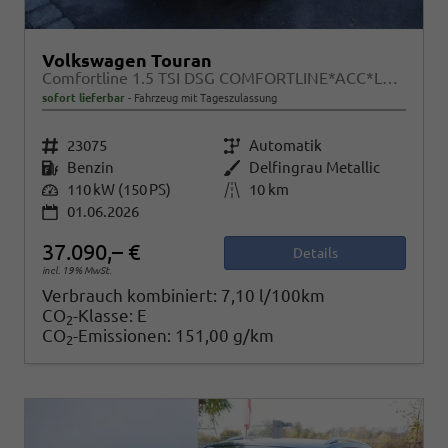
Volkswagen Touran
Comfortline 1.5 TSI DSG COMFORTLINE*ACC*LED*PDC*KAMERA*NAVI*SHZ* 7-SITZER 17-ZOLL
sofort lieferbar
Fahrzeug mit Tageszulassung
Fahrzeugnr.
23075
Getriebe
Automatik
Kraftstoff
Benzin
Außenfarbe
Delfingrau Metallic
Leistung
110 kW (150 PS)
Kilometerstand
10 km
01.06.2026
37.090,– €
Details
incl. 19% MwSt.
Verbrauch kombiniert:
7,10 l/100km
CO
-Klasse:
E
2
CO
-Emissionen:
151,00 g/km
2