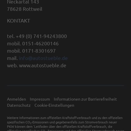
Neckartal 143
78628 Rottweil
KONTAKT
tel. +49 (0) 741-94243800
mobil. 0151-46200146
mobil. 0171-8301697
mail.
info@autostueble.de
web. www.autostueble.de
Anmelden
Impressum
Informationen zur Barrierefreiheit
Datenschutz
Cookie-Einstellungen
Weitere Informationen zum offiziellen Kraftstoffverbrauch und zu den offiziellen
spezifischen CO
-Emissionen und gegebenenfalls zum Stromverbrauch neuer
2
PKW können dem 'Leitfaden über den offiziellen Kraftstoffverbrauch, die
offiziellen spezifischen CO
-Emissionen und den offiziellen Stromverbrauch neuer