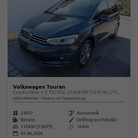
Volkswagen Touran
Comfortline 1.5 TSI DSG COMFORTLINE*ACC*LED*PDC*KAMERA*NAVI*SHZ* 7-SITZER 17-ZOLL
sofort lieferbar
Fahrzeug mit Tageszulassung
Fahrzeugnr.
23077
Getriebe
Automatik
Kraftstoff
Benzin
Außenfarbe
Delfingrau Metallic
Leistung
110 kW (150 PS)
Kilometerstand
10 km
01.06.2026