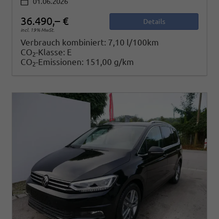
01.06.2026
36.490,– €
Details
incl. 19% MwSt.
Verbrauch kombiniert:
7,10 l/100km
CO
-Klasse:
E
2
CO
-Emissionen:
151,00 g/km
2