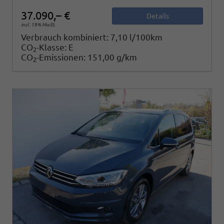
37.090,– €
Details
incl. 19% MwSt.
Verbrauch kombiniert:
7,10 l/100km
CO
-Klasse:
E
2
CO
-Emissionen:
151,00 g/km
2