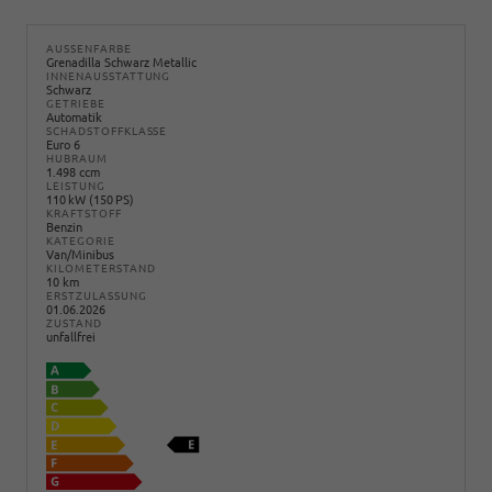
AUSSENFARBE
Grenadilla Schwarz Metallic
INNENAUSSTATTUNG
Schwarz
GETRIEBE
Automatik
SCHADSTOFFKLASSE
Euro 6
HUBRAUM
1.498 ccm
LEISTUNG
110 kW (150 PS)
KRAFTSTOFF
Benzin
KATEGORIE
Van/Minibus
KILOMETERSTAND
10 km
ERSTZULASSUNG
01.06.2026
ZUSTAND
unfallfrei