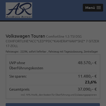
Menü
Volkswagen Touran
Comfortline 1.5 TSI DSG
COMFORTLINE*ACC*LED*PDC*KAMERA*NAVI*SHZ* 7-SITZER
17-ZOLL
Fahrzeugnr.
:
22296
,
sofort lieferbar
,
Fahrzeug mit Tageszulassung
, Zentrallager
48.570,– €
UVP ohne
Überführungskosten
11.480,– €
Sie sparen:
23,6%
37.090,– €
Gesamtpreis
incl. 19% MwSt., den Kosten für Überführung und Zulassungspapieren