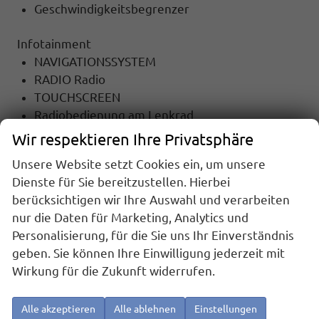
Geschwindigkeitsbegrenzer
Infotainment
NAVIGATIONSSYSTEM
RADIO Radio
TOUCHSCREEN
Radiobedienung am Lenkrad
MP3-Wiedergabe
Wir respektieren Ihre Privatsphäre
DAB
Unsere Website setzt Cookies ein, um unsere
USB-Anschluss
Dienste für Sie bereitzustellen. Hierbei
Freisprecheinrichtung
berücksichtigen wir Ihre Auswahl und verarbeiten
Bluetooth
nur die Daten für Marketing, Analytics und
Sprachsteuerung
Personalisierung, für die Sie uns Ihr Einverständnis
Security & Service Onlinedienst
geben. Sie können Ihre Einwilligung jederzeit mit
Guide & Inform Onlinedienst
Wirkung für die Zukunft widerrufen.
Sicherheit
6x Airbag
Alle akzeptieren
Alle ablehnen
Einstellungen