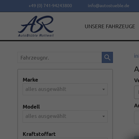
+49 (0) 741-94243800
info@autostueble.de
UNSERE FAHRZEUGE
Fahrzeugnr.
in
A
Marke
V
alles ausgewählt
A
Modell
alles ausgewählt
Kraftstoffart