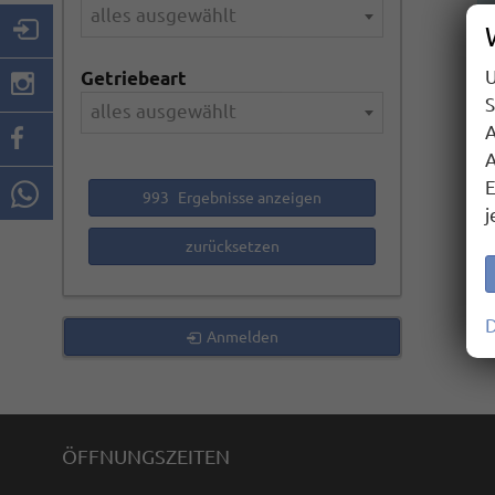
alles ausgewählt
U
Getriebeart
S
alles ausgewählt
A
A
E
993
Ergebnisse anzeigen
j
zurücksetzen
D
Anmelden
ÖFFNUNGSZEITEN