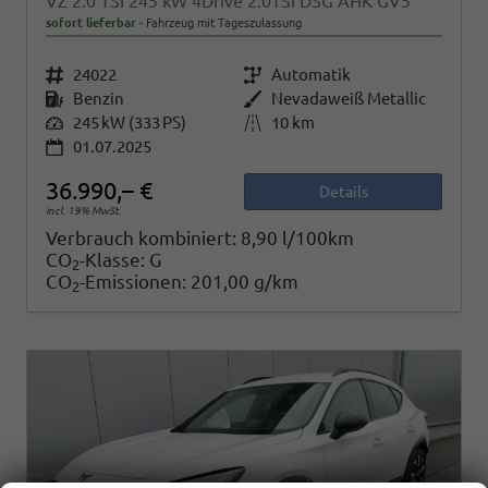
VZ 2.0 TSI 245 kW 4Drive 2.0TSI DSG AHK GV5
sofort lieferbar
Fahrzeug mit Tageszulassung
Fahrzeugnr.
24022
Getriebe
Automatik
Kraftstoff
Benzin
Außenfarbe
Nevadaweiß Metallic
Leistung
245 kW (333 PS)
Kilometerstand
10 km
01.07.2025
36.990,– €
Details
incl. 19% MwSt.
Verbrauch kombiniert:
8,90 l/100km
CO
-Klasse:
G
2
CO
-Emissionen:
201,00 g/km
2