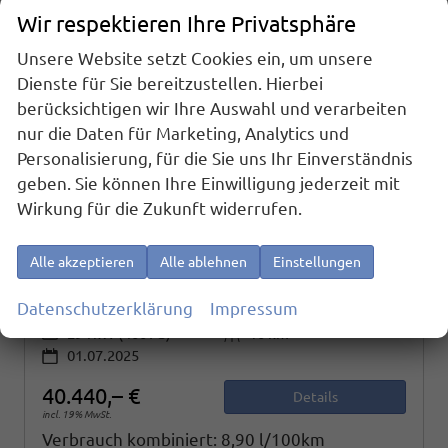
Wir respektieren Ihre Privatsphäre
Unsere Website setzt Cookies ein, um unsere
Dienste für Sie bereitzustellen. Hierbei
berücksichtigen wir Ihre Auswahl und verarbeiten
nur die Daten für Marketing, Analytics und
Personalisierung, für die Sie uns Ihr Einverständnis
geben. Sie können Ihre Einwilligung jederzeit mit
Cupra Formentor
Wirkung für die Zukunft widerrufen.
VZ 2.0 TSI 245 kW 4Drive 2.0TSI DSG ABT AHK GV5
sofort lieferbar
Fahrzeug mit Tageszulassung
Alle akzeptieren
Alle ablehnen
Einstellungen
Fahrzeugnr.
24023
Getriebe
Automatik
Datenschutzerklärung
Impressum
Kraftstoff
Benzin
Außenfarbe
Nevadaweiß Metallic
Leistung
294 kW (400 PS)
Kilometerstand
10 km
01.07.2025
40.440,– €
Details
incl. 19% MwSt.
Verbrauch kombiniert:
8,90 l/100km