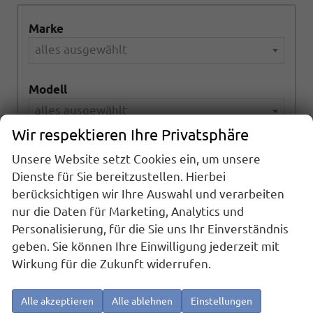
Marke
alles ausgewählt
Modell
alles ausgewählt
Wir respektieren Ihre Privatsphäre
Kraftstoffart
Unsere Website setzt Cookies ein, um unsere
alles ausgewählt
Dienste für Sie bereitzustellen. Hierbei
berücksichtigen wir Ihre Auswahl und verarbeiten
Getriebeart
nur die Daten für Marketing, Analytics und
Personalisierung, für die Sie uns Ihr Einverständnis
alles ausgewählt
geben. Sie können Ihre Einwilligung jederzeit mit
Wirkung für die Zukunft widerrufen.
991
Ergebnisse anzeigen
Alle akzeptieren
Alle ablehnen
Einstellungen