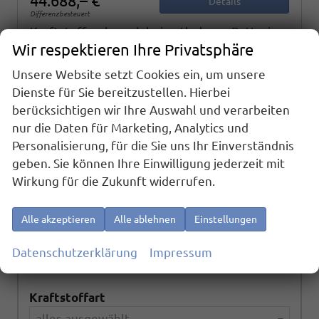
44.688,– €
Details
Differenzbesteuert
Kraftstoffverbrauch bei entladener Batterie
kombiniert:
5,70 l/100km
Wir respektieren Ihre Privatsphäre
CO
-Klasse bei entladener Batterie:
B
2
Unsere Website setzt Cookies ein, um unsere
CO
-Emissionen (gewichtet, kombiniert):
2
10,00 g/km
Dienste für Sie bereitzustellen. Hierbei
berücksichtigen wir Ihre Auswahl und verarbeiten
Fahrzeugnr.
nur die Daten für Marketing, Analytics und
Personalisierung, für die Sie uns Ihr Einverständnis
geben. Sie können Ihre Einwilligung jederzeit mit
Marke
Wirkung für die Zukunft widerrufen.
alles ausgewählt
Alle akzeptieren
Alle ablehnen
Einstellungen
Modell
Datenschutzerklärung
Impressum
alles ausgewählt
Kraftstoffart
alles ausgewählt