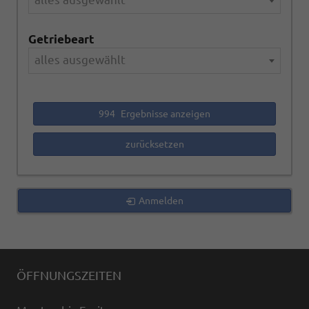
Getriebeart
alles ausgewählt
994
Ergebnisse anzeigen
zurücksetzen
Anmelden
ÖFFNUNGSZEITEN