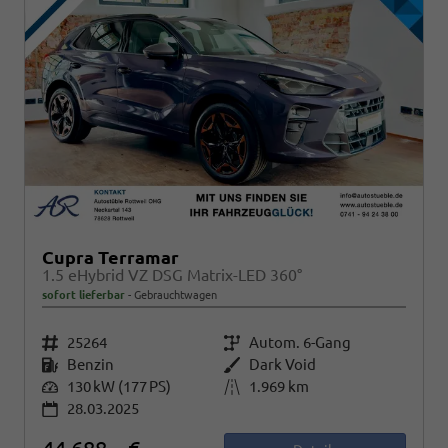
Cupra Terramar
1.5 eHybrid VZ DSG Matrix-LED 360°
sofort lieferbar
Gebrauchtwagen
Fahrzeugnr.
25264
Getriebe
Autom. 6-Gang
Kraftstoff
Benzin
Außenfarbe
Dark Void
Leistung
130 kW (177 PS)
Kilometerstand
1.969 km
28.03.2025