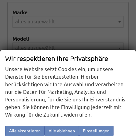
Marke
alles ausgewählt
Modell
alles ausgewählt
Wir respektieren Ihre Privatsphäre
Kraftstoffart
Unsere Website setzt Cookies ein, um unsere
alles ausgewählt
Dienste für Sie bereitzustellen. Hierbei
berücksichtigen wir Ihre Auswahl und verarbeiten
Getriebeart
nur die Daten für Marketing, Analytics und
Personalisierung, für die Sie uns Ihr Einverständnis
alles ausgewählt
geben. Sie können Ihre Einwilligung jederzeit mit
Wirkung für die Zukunft widerrufen.
997
Ergebnisse anzeigen
Alle akzeptieren
Alle ablehnen
Einstellungen