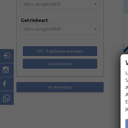
alles ausgewählt
Getriebeart
alles ausgewählt
995
Ergebnisse anzeigen
zurücksetzen
U
S
A
Anmelden
A
E
j