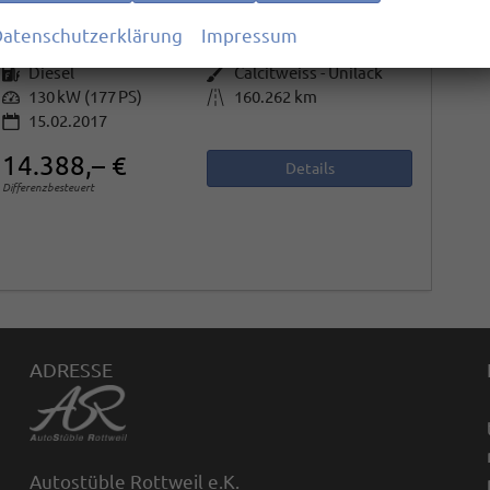
atenschutzerklärung
Impressum
Fahrzeugnr.
26113
Getriebe
Autom. 7-Gang
Kraftstoff
Diesel
Außenfarbe
Calcitweiss - Unilack
Leistung
130 kW (177 PS)
Kilometerstand
160.262 km
15.02.2017
14.388,– €
Details
Differenzbesteuert
ADRESSE
Autostüble Rottweil e.K.