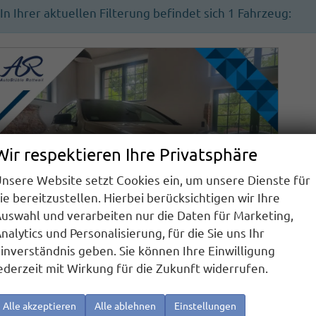
In Ihrer aktuellen Filterung befindet sich
1
Fahrzeug:
Wir respektieren Ihre Privatsphäre
nsere Website setzt Cookies ein, um unsere Dienste für
ie bereitzustellen. Hierbei berücksichtigen wir Ihre
uswahl und verarbeiten nur die Daten für Marketing,
nalytics und Personalisierung, für die Sie uns Ihr
inverständnis geben. Sie können Ihre Einwilligung
ederzeit mit Wirkung für die Zukunft widerrufen.
Mercedes-Benz CLA Shooting Brake
SB 220 CDI d AMG Line PANORAMA LED KAMERA
Alle akzeptieren
Alle ablehnen
Einstellungen
sofort lieferbar
Gebrauchtwagen