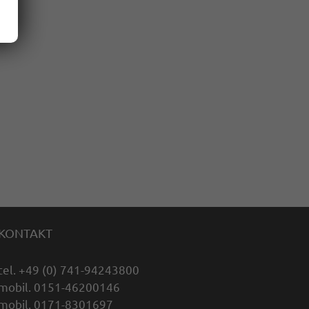
KONTAKT
tel. +49 (0) 741-94243800
mobil. 0151-46200146
mobil. 0171-8301697