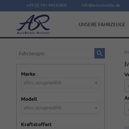
+49 (0) 741-94243800
info@autostueble.de
UNSERE FAHRZEUGE
Fahrzeugnr.
in
M
Marke
V
alles ausgewählt
A
Modell
alles ausgewählt
Kraftstoffart