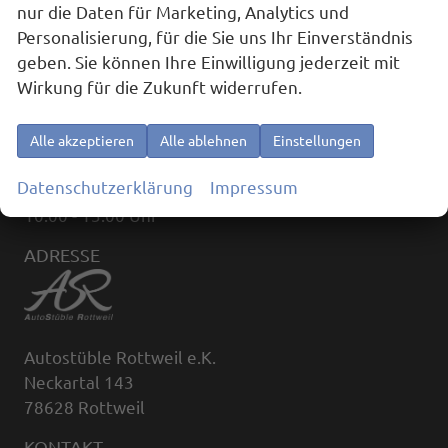
nur die Daten für Marketing, Analytics und
Personalisierung, für die Sie uns Ihr Einverständnis
geben. Sie können Ihre Einwilligung jederzeit mit
ÖFFNUNGSZEITEN
Wirkung für die Zukunft widerrufen.
Montag bis Freitag:
09:00 - 18:00
Alle akzeptieren
Alle ablehnen
Einstellungen
(außerhalb der Öffnungszeiten, nach Terminvereinbarung)
Datenschutzerklärung
Impressum
Samstag:
10:00 - 13:00 Uhr
ADRESSE
Autostüble Rottweil e.K.
Neckartal 143
78628 Rottweil
KONTAKT