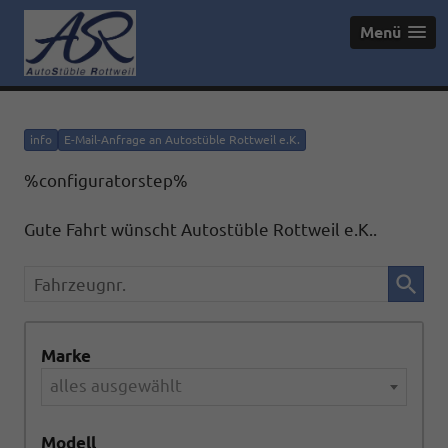
Menü
info
E-Mail-Anfrage an Autostüble Rottweil e.K.
%configuratorstep%
Gute Fahrt wünscht Autostüble Rottweil e.K..
Fahrzeugnr.
Marke
alles ausgewählt
Modell