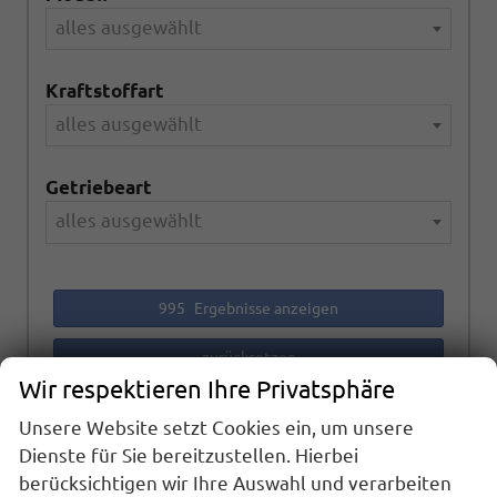
alles ausgewählt
Kraftstoffart
alles ausgewählt
Getriebeart
alles ausgewählt
995
Ergebnisse anzeigen
zurücksetzen
Wir respektieren Ihre Privatsphäre
Unsere Website setzt Cookies ein, um unsere
Anmelden
Dienste für Sie bereitzustellen. Hierbei
berücksichtigen wir Ihre Auswahl und verarbeiten