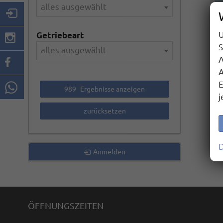
alles ausgewählt
U
Getriebeart
S
alles ausgewählt
A
A
E
989
Ergebnisse anzeigen
j
zurücksetzen
D
Anmelden
ÖFFNUNGSZEITEN