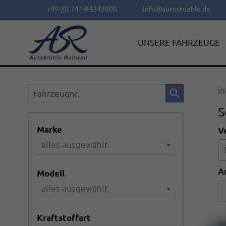
+49 (0) 741-94243800
info@autostueble.de
UNSERE FAHRZEUGE
Fahrzeugnr.
in
S
Marke
V
alles ausgewählt
A
Modell
alles ausgewählt
Kraftstoffart