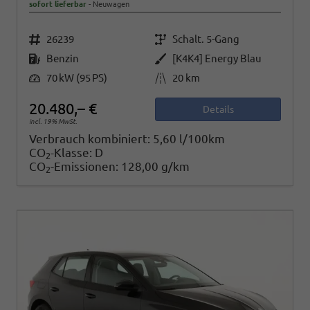
sofort lieferbar
Neuwagen
Fahrzeugnr.
Getriebe
26239
Schalt. 5-Gang
Kraftstoff
Außenfarbe
Benzin
[K4K4] Energy Blau
Leistung
Kilometerstand
70 kW (95 PS)
20 km
20.480,– €
Details
incl. 19% MwSt.
Verbrauch kombiniert:
5,60 l/100km
CO
-Klasse:
D
2
CO
-Emissionen:
128,00 g/km
2