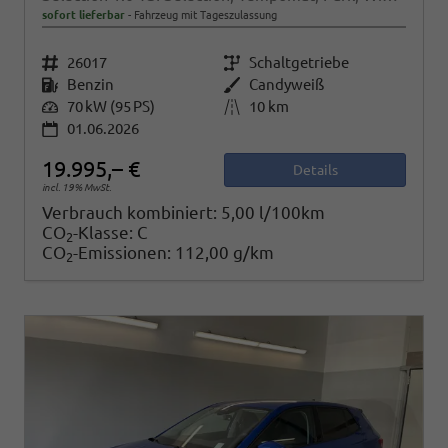
sofort lieferbar
Fahrzeug mit Tageszulassung
Fahrzeugnr.
26017
Getriebe
Schaltgetriebe
Kraftstoff
Benzin
Außenfarbe
Candyweiß
Leistung
70 kW (95 PS)
Kilometerstand
10 km
01.06.2026
19.995,– €
Details
incl. 19% MwSt.
Verbrauch kombiniert:
5,00 l/100km
CO
-Klasse:
C
2
CO
-Emissionen:
112,00 g/km
2