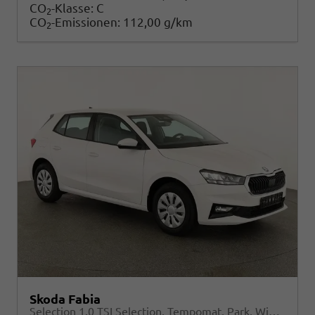
CO
-Klasse:
C
2
CO
-Emissionen:
112,00 g/km
2
Skoda Fabia
Selection 1.0 TSI Selection, Tempomat, Park, Winterpaket, SmartLink, 4 J.-Garantie