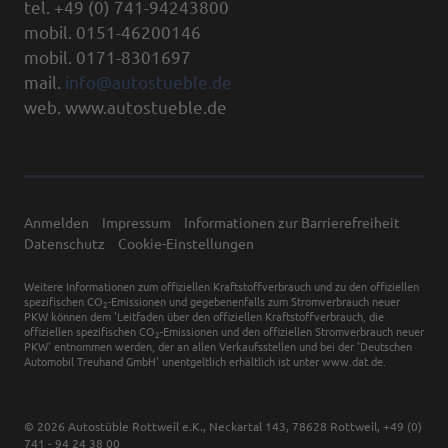
tel. +49 (0) 741-94243800
mobil. 0151-46200146
mobil. 0171-8301697
mail.
info@autostueble.de
web. www.autostueble.de
Anmelden
Impressum
Informationen zur Barrierefreiheit
Datenschutz
Cookie-Einstellungen
Weitere Informationen zum offiziellen Kraftstoffverbrauch und zu den offiziellen
spezifischen CO
-Emissionen und gegebenenfalls zum Stromverbrauch neuer
2
PKW können dem 'Leitfaden über den offiziellen Kraftstoffverbrauch, die
offiziellen spezifischen CO
-Emissionen und den offiziellen Stromverbrauch neuer
2
PKW' entnommen werden, der an allen Verkaufsstellen und bei der 'Deutschen
Automobil Treuhand GmbH' unentgeltlich erhältlich ist unter www.dat.de.
© 2026
Autostüble Rottweil e.K.
,
Neckartal 143
,
78628
Rottweil,
+49 (0)
741 - 94 24 38 00