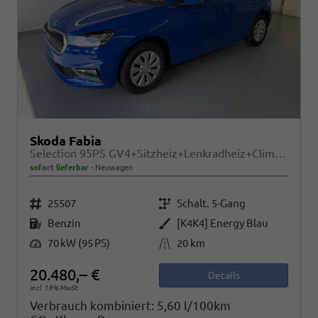
Skoda Fabia
Selection 95PS GV4+Sitzheiz+Lenkradheiz+Climatronic+Sunset+AppConnect+PDC
sofort lieferbar
Neuwagen
Fahrzeugnr.
Getriebe
25507
Schalt. 5-Gang
Kraftstoff
Außenfarbe
Benzin
[K4K4] Energy Blau
Leistung
Kilometerstand
70 kW (95 PS)
20 km
20.480,– €
Details
incl. 19% MwSt.
Verbrauch kombiniert:
5,60 l/100km