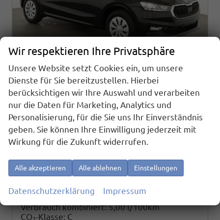
Wir respektieren Ihre Privatsphäre
Unsere Website setzt Cookies ein, um unsere
Dienste für Sie bereitzustellen. Hierbei
Skoda Fabia
berücksichtigen wir Ihre Auswahl und verarbeiten
Selection 1.0 TSI Selection, AHK, Tempomat, Ladeboden, Park, Winterpaket, SmartLink, 4-J Garantie
nur die Daten für Marketing, Analytics und
sofort lieferbar
Fahrzeug mit Tageszulassung
Personalisierung, für die Sie uns Ihr Einverständnis
geben. Sie können Ihre Einwilligung jederzeit mit
Fahrzeugnr.
25163
Getriebe
Schaltgetriebe
Wirkung für die Zukunft widerrufen.
Kraftstoff
Benzin
Außenfarbe
Black Magic Metallic
Leistung
70 kW (95 PS)
Kilometerstand
10 km
01.06.2026
Alle akzeptieren
Alle ablehnen
Einstellungen
20.495,– €
Details
Datenschutzerklärung
Impressum
incl. 19% MwSt.
Verbrauch kombiniert:
5,00 l/100km
CO
-Klasse:
C
2