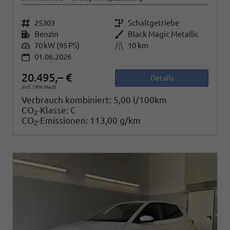
Fahrzeugnr.
25303
Getriebe
Schaltgetriebe
Kraftstoff
Benzin
Außenfarbe
Black Magic Metallic
Leistung
70 kW (95 PS)
Kilometerstand
10 km
01.06.2026
20.495,– €
Details
incl. 19% MwSt.
Verbrauch kombiniert:
5,00 l/100km
CO
-Klasse:
C
2
CO
-Emissionen:
113,00 g/km
2