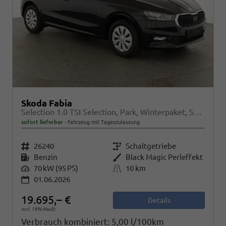
Skoda Fabia
Selection 1.0 TSI Selection, Park, Winterpaket, SmartLink, 4 J.-Garantie
sofort lieferbar
Fahrzeug mit Tageszulassung
Fahrzeugnr.
26240
Getriebe
Schaltgetriebe
Kraftstoff
Benzin
Außenfarbe
Black Magic Perleffekt
Leistung
70 kW (95 PS)
Kilometerstand
10 km
01.06.2026
19.695,– €
Details
incl. 19% MwSt.
Verbrauch kombiniert:
5,00 l/100km