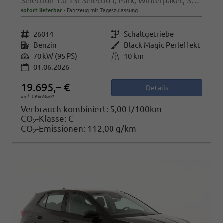
Selection 1.0 TSI Selection, Park, Winterpaket, SmartLink, 4 J.-Garantie
sofort lieferbar
Fahrzeug mit Tageszulassung
Fahrzeugnr.
26014
Getriebe
Schaltgetriebe
Kraftstoff
Benzin
Außenfarbe
Black Magic Perleffekt
Leistung
70 kW (95 PS)
Kilometerstand
10 km
01.06.2026
19.695,– €
Details
incl. 19% MwSt.
Verbrauch kombiniert:
5,00 l/100km
CO
-Klasse:
C
2
CO
-Emissionen:
112,00 g/km
2