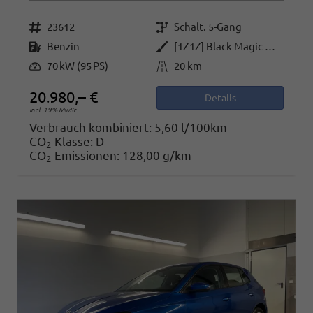
Fahrzeugnr.
Getriebe
23612
Schalt. 5-Gang
Kraftstoff
Außenfarbe
Benzin
[1Z1Z] Black Magic Metallic
Leistung
Kilometerstand
70 kW (95 PS)
20 km
20.980,– €
Details
incl. 19% MwSt.
Verbrauch kombiniert:
5,60 l/100km
CO
-Klasse:
D
2
CO
-Emissionen:
128,00 g/km
2