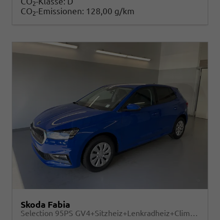
CO
-Klasse:
D
2
CO
-Emissionen:
128,00 g/km
2
Skoda Fabia
Selection 95PS GV4+Sitzheiz+Lenkradheiz+Climatronic+Sunset+AppConnect+PDC