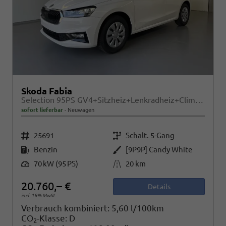
Skoda Fabia
Selection 95PS GV4+Sitzheiz+Lenkradheiz+Climatronic+Sunset+AppConnect+PDC
sofort lieferbar
Neuwagen
Fahrzeugnr.
Getriebe
25691
Schalt. 5-Gang
Kraftstoff
Außenfarbe
Benzin
[9P9P] Candy White
Leistung
Kilometerstand
70 kW (95 PS)
20 km
20.760,– €
Details
incl. 19% MwSt.
Verbrauch kombiniert:
5,60 l/100km
CO
-Klasse:
D
2