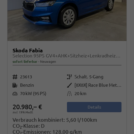
Skoda Fabia
Selection 95PS GV4+AHK+Sitzheiz+Lenkradheiz+Climatronic+Tempomat+PDC
sofort lieferbar
Neuwagen
Fahrzeugnr.
Getriebe
23613
Schalt. 5-Gang
Kraftstoff
Außenfarbe
Benzin
[8X8X] Race Blue Metallic
Leistung
Kilometerstand
70 kW (95 PS)
20 km
20.980,– €
Details
incl. 19% MwSt.
Verbrauch kombiniert:
5,60 l/100km
CO
-Klasse:
D
2
CO
-Emissionen:
128,00 g/km
2