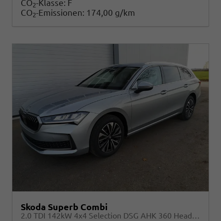
CO
-Klasse:
F
2
CO
-Emissionen:
174,00 g/km
2
Skoda Superb Combi
2.0 TDI 142kW 4x4 Selection DSG AHK 360 Head Up Pano