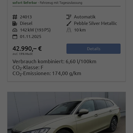
sofort lieferbar
Fahrzeug mit Tageszulassung
Fahrzeugnr.
24013
Getriebe
Automatik
Kraftstoff
Diesel
Außenfarbe
Pebble Silver Metallic
Leistung
142 kW (193 PS)
Kilometerstand
10 km
01.11.2025
42.990,– €
Details
incl. 19% MwSt.
Verbrauch kombiniert:
6,60 l/100km
CO
-Klasse:
F
2
CO
-Emissionen:
174,00 g/km
2