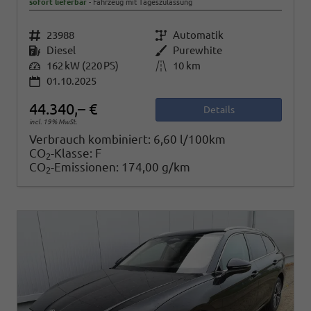
sofort lieferbar
Fahrzeug mit Tageszulassung
Fahrzeugnr.
23988
Getriebe
Automatik
Kraftstoff
Diesel
Außenfarbe
Purewhite
Leistung
162 kW (220 PS)
Kilometerstand
10 km
01.10.2025
44.340,– €
Details
incl. 19% MwSt.
Verbrauch kombiniert:
6,60 l/100km
CO
-Klasse:
F
2
CO
-Emissionen:
174,00 g/km
2