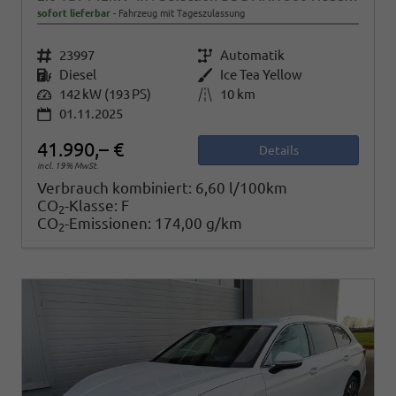
sofort lieferbar
Fahrzeug mit Tageszulassung
Fahrzeugnr.
23997
Getriebe
Automatik
Kraftstoff
Diesel
Außenfarbe
Ice Tea Yellow
Leistung
142 kW (193 PS)
Kilometerstand
10 km
01.11.2025
41.990,– €
Details
incl. 19% MwSt.
Verbrauch kombiniert:
6,60 l/100km
CO
-Klasse:
F
2
CO
-Emissionen:
174,00 g/km
2