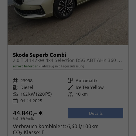
Skoda Superb Combi
2.0 TDI 142kW 4x4 Selection DSG ABT AHK 360 Head Up
sofort lieferbar
Fahrzeug mit Tageszulassung
Fahrzeugnr.
23998
Getriebe
Automatik
Kraftstoff
Diesel
Außenfarbe
Ice Tea Yellow
Leistung
162 kW (220 PS)
Kilometerstand
10 km
01.11.2025
44.840,– €
Details
incl. 19% MwSt.
Verbrauch kombiniert:
6,60 l/100km
CO
-Klasse:
F
2