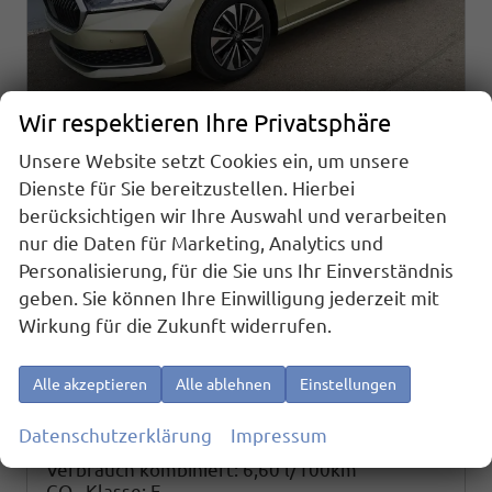
Wir respektieren Ihre Privatsphäre
Unsere Website setzt Cookies ein, um unsere
Dienste für Sie bereitzustellen. Hierbei
Skoda Superb Combi
berücksichtigen wir Ihre Auswahl und verarbeiten
2.0 TDI 142kW 4x4 Selection DSG ABT AHK
nur die Daten für Marketing, Analytics und
sofort lieferbar
Fahrzeug mit Tageszulassung
Personalisierung, für die Sie uns Ihr Einverständnis
geben. Sie können Ihre Einwilligung jederzeit mit
Fahrzeugnr.
23989
Getriebe
Automatik
Wirkung für die Zukunft widerrufen.
Kraftstoff
Diesel
Außenfarbe
Ice Tea Yellow Metallic
Leistung
162 kW (220 PS)
Kilometerstand
10 km
01.10.2025
Alle akzeptieren
Alle ablehnen
Einstellungen
43.840,– €
Details
Datenschutzerklärung
Impressum
incl. 19% MwSt.
Verbrauch kombiniert:
6,60 l/100km
CO
-Klasse:
F