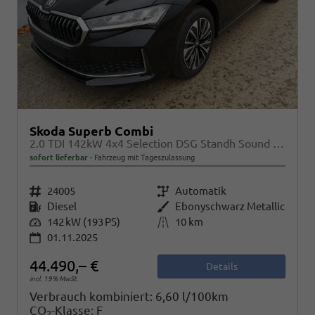
Skoda Superb Combi
2.0 TDI 142kW 4x4 Selection DSG Standh Sound AHK 360 Head Up Pano
sofort lieferbar
Fahrzeug mit Tageszulassung
Fahrzeugnr.
24005
Getriebe
Automatik
Kraftstoff
Diesel
Außenfarbe
Ebonyschwarz Metallic
Leistung
142 kW (193 PS)
Kilometerstand
10 km
01.11.2025
44.490,– €
Details
incl. 19% MwSt.
Verbrauch kombiniert:
6,60 l/100km
CO
-Klasse:
F
2