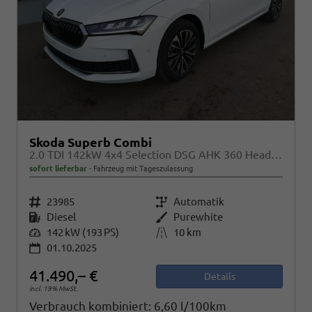
Skoda Superb Combi
2.0 TDI 142kW 4x4 Selection DSG AHK 360 Head Up
sofort lieferbar
Fahrzeug mit Tageszulassung
Fahrzeugnr.
23985
Getriebe
Automatik
Kraftstoff
Diesel
Außenfarbe
Purewhite
Leistung
142 kW (193 PS)
Kilometerstand
10 km
01.10.2025
41.490,– €
Details
incl. 19% MwSt.
Verbrauch kombiniert:
6,60 l/100km