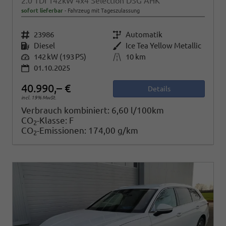
2.0 TDI 142kW 4x4 Selection DSG AHK
sofort lieferbar
Fahrzeug mit Tageszulassung
Fahrzeugnr.
23986
Getriebe
Automatik
Kraftstoff
Diesel
Außenfarbe
Ice Tea Yellow Metallic
Leistung
142 kW (193 PS)
Kilometerstand
10 km
01.10.2025
40.990,– €
Details
incl. 19% MwSt.
Verbrauch kombiniert:
6,60 l/100km
CO
-Klasse:
F
2
CO
-Emissionen:
174,00 g/km
2