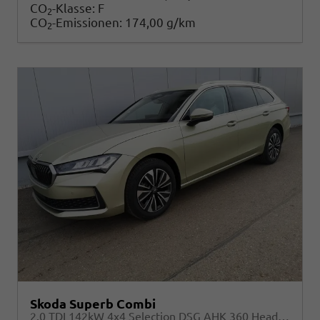
CO
-Klasse:
F
2
CO
-Emissionen:
174,00 g/km
2
Skoda Superb Combi
2.0 TDI 142kW 4x4 Selection DSG AHK 360 Head Up