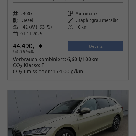
Fahrzeugnr.
24007
Getriebe
Automatik
Kraftstoff
Diesel
Außenfarbe
Graphitgrau Metallic
Leistung
142 kW (193 PS)
Kilometerstand
10 km
01.11.2025
44.490,– €
Details
incl. 19% MwSt.
Verbrauch kombiniert:
6,60 l/100km
CO
-Klasse:
F
2
CO
-Emissionen:
174,00 g/km
2