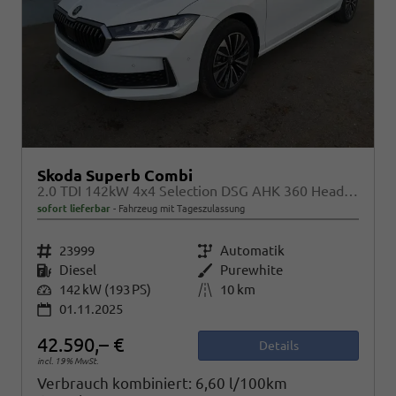
Skoda Superb Combi
2.0 TDI 142kW 4x4 Selection DSG AHK 360 Head Up Pano
sofort lieferbar
Fahrzeug mit Tageszulassung
Fahrzeugnr.
23999
Getriebe
Automatik
Kraftstoff
Diesel
Außenfarbe
Purewhite
Leistung
142 kW (193 PS)
Kilometerstand
10 km
01.11.2025
42.590,– €
Details
incl. 19% MwSt.
Verbrauch kombiniert:
6,60 l/100km