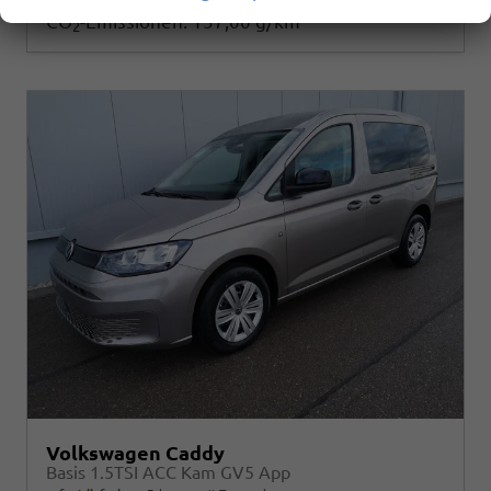
2
CO
-Emissionen:
157,00 g/km
2
Volkswagen Caddy
Basis 1.5TSI ACC Kam GV5 App