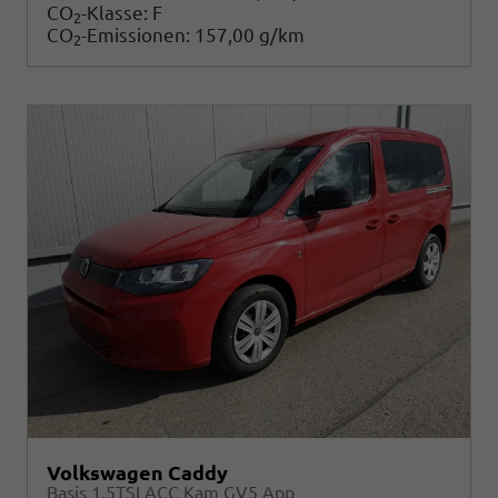
CO
-Klasse:
F
2
CO
-Emissionen:
157,00 g/km
2
Volkswagen Caddy
Basis 1.5TSI ACC Kam GV5 App