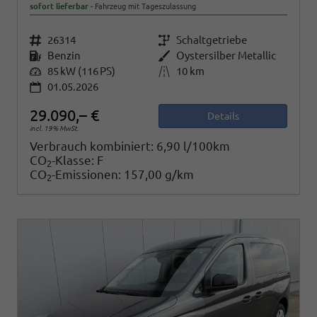
sofort lieferbar
Fahrzeug mit Tageszulassung
Fahrzeugnr.
26314
Getriebe
Schaltgetriebe
Kraftstoff
Benzin
Außenfarbe
Oystersilber Metallic
Leistung
85 kW (116 PS)
Kilometerstand
10 km
01.05.2026
29.090,– €
Details
incl. 19% MwSt.
Verbrauch kombiniert:
6,90 l/100km
CO
-Klasse:
F
2
CO
-Emissionen:
157,00 g/km
2