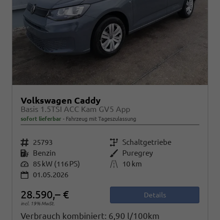
Volkswagen Caddy
Basis 1.5TSI ACC Kam GV5 App
sofort lieferbar
Fahrzeug mit Tageszulassung
Fahrzeugnr.
25793
Getriebe
Schaltgetriebe
Kraftstoff
Benzin
Außenfarbe
Puregrey
Leistung
85 kW (116 PS)
Kilometerstand
10 km
01.05.2026
28.590,– €
Details
incl. 19% MwSt.
Verbrauch kombiniert:
6,90 l/100km