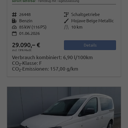
sofort lieferbar
Fahrzeug mit Tageszulassung
Fahrzeugnr.
26448
Getriebe
Schaltgetriebe
Kraftstoff
Benzin
Außenfarbe
Mojave Beige Metallic
Leistung
85 kW (116 PS)
Kilometerstand
10 km
01.06.2026
29.090,– €
Details
incl. 19% MwSt.
Verbrauch kombiniert:
6,90 l/100km
CO
-Klasse:
F
2
CO
-Emissionen:
157,00 g/km
2