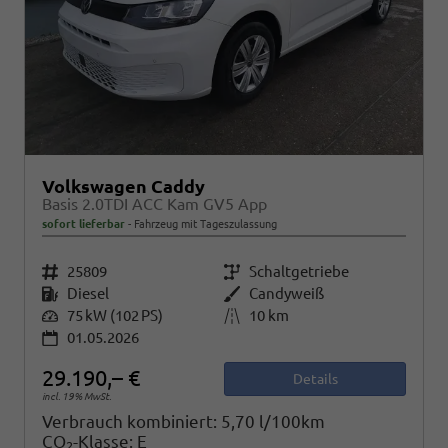
Volkswagen Caddy
Basis 2.0TDI ACC Kam GV5 App
sofort lieferbar
Fahrzeug mit Tageszulassung
Fahrzeugnr.
25809
Getriebe
Schaltgetriebe
Kraftstoff
Diesel
Außenfarbe
Candyweiß
Leistung
75 kW (102 PS)
Kilometerstand
10 km
01.05.2026
29.190,– €
Details
incl. 19% MwSt.
Verbrauch kombiniert:
5,70 l/100km
CO
-Klasse:
E
2