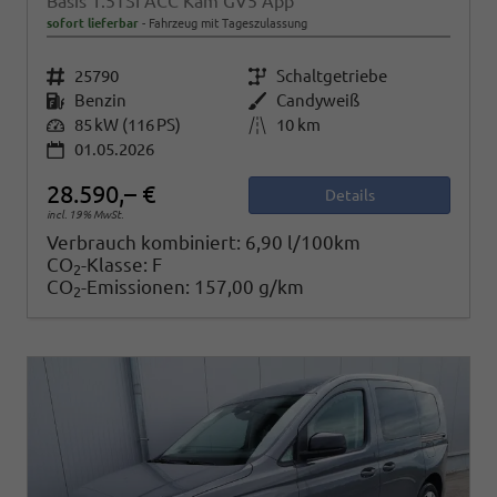
Basis 1.5TSI ACC Kam GV5 App
sofort lieferbar
Fahrzeug mit Tageszulassung
Fahrzeugnr.
25790
Getriebe
Schaltgetriebe
Kraftstoff
Benzin
Außenfarbe
Candyweiß
Leistung
85 kW (116 PS)
Kilometerstand
10 km
01.05.2026
28.590,– €
Details
incl. 19% MwSt.
Verbrauch kombiniert:
6,90 l/100km
CO
-Klasse:
F
2
CO
-Emissionen:
157,00 g/km
2