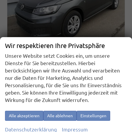
Wir respektieren Ihre Privatsphäre
Unsere Website setzt Cookies ein, um unsere
Volkswagen Caddy
Basis 1.5TSI ACC Kam GV5 App
Dienste für Sie bereitzustellen. Hierbei
sofort lieferbar
Fahrzeug mit Tageszulassung
berücksichtigen wir Ihre Auswahl und verarbeiten
nur die Daten für Marketing, Analytics und
Fahrzeugnr.
26447
Getriebe
Schaltgetriebe
Personalisierung, für die Sie uns Ihr Einverständnis
Kraftstoff
Benzin
Außenfarbe
Indiumgrau Metallic
geben. Sie können Ihre Einwilligung jederzeit mit
Leistung
85 kW (116 PS)
Kilometerstand
10 km
Wirkung für die Zukunft widerrufen.
01.06.2026
29.090,– €
Details
Alle akzeptieren
Alle ablehnen
Einstellungen
incl. 19% MwSt.
Verbrauch kombiniert:
6,90 l/100km
Datenschutzerklärung
Impressum
CO
-Klasse:
F