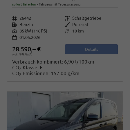
sofort lieferbar
Fahrzeug mit Tageszulassung
Fahrzeugnr.
26442
Getriebe
Schaltgetriebe
Kraftstoff
Benzin
Außenfarbe
Purered
Leistung
85 kW (116 PS)
Kilometerstand
10 km
01.05.2026
28.590,– €
Details
incl. 19% MwSt.
Verbrauch kombiniert:
6,90 l/100km
CO
-Klasse:
F
2
CO
-Emissionen:
157,00 g/km
2