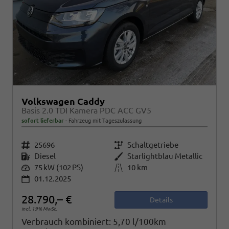
Volkswagen Caddy
Basis 2.0 TDI Kamera PDC ACC GV5
sofort lieferbar
Fahrzeug mit Tageszulassung
Fahrzeugnr.
25696
Getriebe
Schaltgetriebe
Kraftstoff
Diesel
Außenfarbe
Starlightblau Metallic
Leistung
75 kW (102 PS)
Kilometerstand
10 km
01.12.2025
28.790,– €
Details
incl. 19% MwSt.
Verbrauch kombiniert:
5,70 l/100km