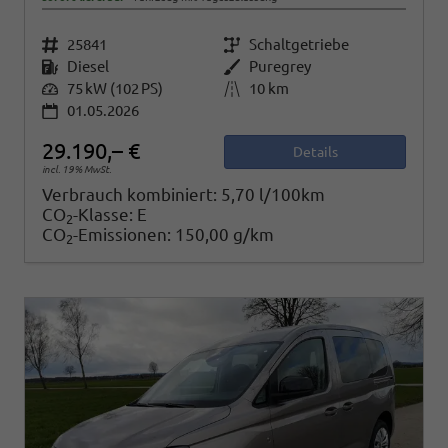
Fahrzeugnr.
25841
Getriebe
Schaltgetriebe
Kraftstoff
Diesel
Außenfarbe
Puregrey
Leistung
75 kW (102 PS)
Kilometerstand
10 km
01.05.2026
29.190,– €
Details
incl. 19% MwSt.
Verbrauch kombiniert:
5,70 l/100km
CO
-Klasse:
E
2
CO
-Emissionen:
150,00 g/km
2