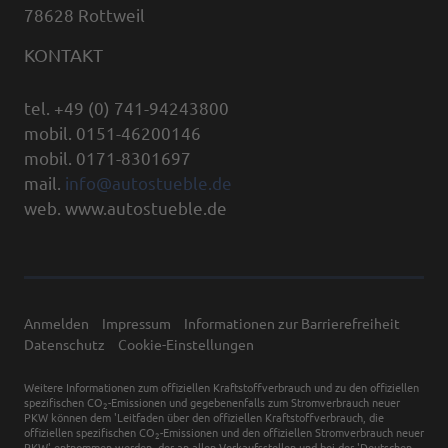
78628 Rottweil
KONTAKT
tel. +49 (0) 741-94243800
mobil. 0151-46200146
mobil. 0171-8301697
mail.
info@autostueble.de
web. www.autostueble.de
Anmelden
Impressum
Informationen zur Barrierefreiheit
Datenschutz
Cookie-Einstellungen
Weitere Informationen zum offiziellen Kraftstoffverbrauch und zu den offiziellen
spezifischen CO
-Emissionen und gegebenenfalls zum Stromverbrauch neuer
2
PKW können dem 'Leitfaden über den offiziellen Kraftstoffverbrauch, die
offiziellen spezifischen CO
-Emissionen und den offiziellen Stromverbrauch neuer
2
PKW' entnommen werden, der an allen Verkaufsstellen und bei der 'Deutschen