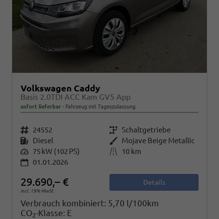
Volkswagen Caddy
Basis 2.0TDI ACC Kam GV5 App
sofort lieferbar
Fahrzeug mit Tageszulassung
Fahrzeugnr.
24552
Getriebe
Schaltgetriebe
Kraftstoff
Diesel
Außenfarbe
Mojave Beige Metallic
Leistung
75 kW (102 PS)
Kilometerstand
10 km
01.01.2026
29.690,– €
Details
incl. 19% MwSt.
Verbrauch kombiniert:
5,70 l/100km
CO
-Klasse:
E
2