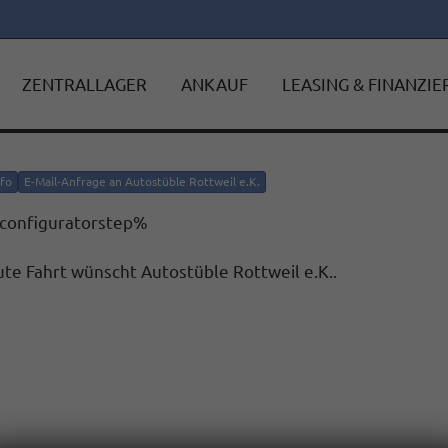
ZENTRALLAGER
ANKAUF
LEASING & FINANZI
nfo
E-Mail-Anfrage an Autostüble Rottweil e.K.
configuratorstep%
te Fahrt wünscht Autostüble Rottweil e.K..