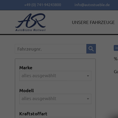
+49 (0) 741-94243800
info@autostueble.de
UNSERE FAHRZEUGE
Fahrzeugnr.
i
%
Marke
Gu
alles ausgewählt
Modell
alles ausgewählt
Kraftstoffart