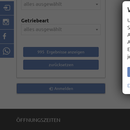
alles ausgewählt
U
Getriebeart
S
alles ausgewählt
A
A
E
995
Ergebnisse anzeigen
j
zurücksetzen
D
Anmelden
ÖFFNUNGSZEITEN