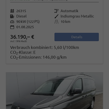
Fahrzeugnr.
26315
Getriebe
Automatik
Kraftstoff
Diesel
Außenfarbe
Indiumgrau Metallic
Leistung
90 kW (122 PS)
Kilometerstand
10 km
01.08.2025
36.190,– €
Details
incl. 19% MwSt.
Verbrauch kombiniert:
5,60 l/100km
CO
-Klasse:
E
2
CO
-Emissionen:
146,00 g/km
2