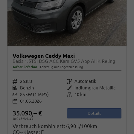
Volkswagen Caddy Maxi
Basis 1.5TSI DSG ACC Kam GV5 App AHK Reling
sofort lieferbar
Fahrzeug mit Tageszulassung
Fahrzeugnr.
26383
Getriebe
Automatik
Kraftstoff
Benzin
Außenfarbe
Indiumgrau Metallic
Leistung
85 kW (116 PS)
Kilometerstand
10 km
01.05.2026
35.090,– €
Details
incl. 19% MwSt.
Verbrauch kombiniert:
6,90 l/100km
CO
-Klasse:
F
2