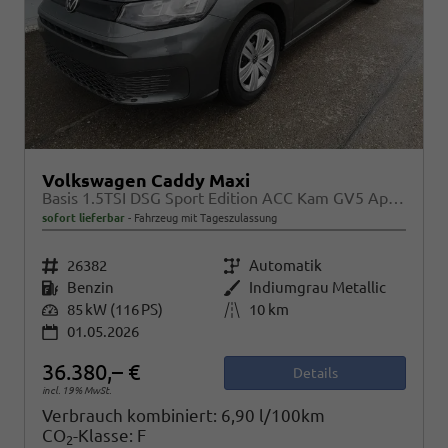
Volkswagen Caddy Maxi
Basis 1.5TSI DSG Sport Edition ACC Kam GV5 App AHK Reling
sofort lieferbar
Fahrzeug mit Tageszulassung
Fahrzeugnr.
26382
Getriebe
Automatik
Kraftstoff
Benzin
Außenfarbe
Indiumgrau Metallic
Leistung
85 kW (116 PS)
Kilometerstand
10 km
01.05.2026
36.380,– €
Details
incl. 19% MwSt.
Verbrauch kombiniert:
6,90 l/100km
CO
-Klasse:
F
2