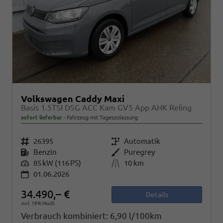
Volkswagen Caddy Maxi
Basis 1.5TSI DSG ACC Kam GV5 App AHK Reling
sofort lieferbar
Fahrzeug mit Tageszulassung
Fahrzeugnr.
26395
Getriebe
Automatik
Kraftstoff
Benzin
Außenfarbe
Puregrey
Leistung
85 kW (116 PS)
Kilometerstand
10 km
01.06.2026
34.490,– €
Details
incl. 19% MwSt.
Verbrauch kombiniert:
6,90 l/100km