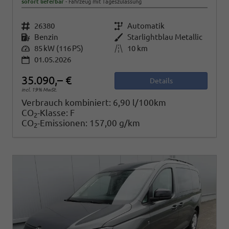
sofort lieferbar
Fahrzeug mit Tageszulassung
Fahrzeugnr.
26380
Getriebe
Automatik
Kraftstoff
Benzin
Außenfarbe
Starlightblau Metallic
Leistung
85 kW (116 PS)
Kilometerstand
10 km
01.05.2026
35.090,– €
Details
incl. 19% MwSt.
Verbrauch kombiniert:
6,90 l/100km
CO
-Klasse:
F
2
CO
-Emissionen:
157,00 g/km
2