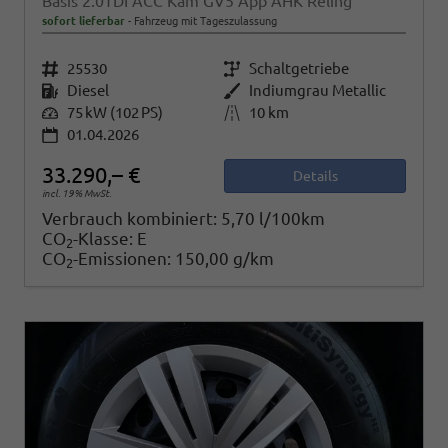
Basis 2.0TDI ACC Kam GV5 App AHK Reling
sofort lieferbar
Fahrzeug mit Tageszulassung
Fahrzeugnr.
25530
Getriebe
Schaltgetriebe
Kraftstoff
Diesel
Außenfarbe
Indiumgrau Metallic
Leistung
75 kW (102 PS)
Kilometerstand
10 km
01.04.2026
33.290,– €
Details
incl. 19% MwSt.
Verbrauch kombiniert:
5,70 l/100km
CO
-Klasse:
E
2
CO
-Emissionen:
150,00 g/km
2