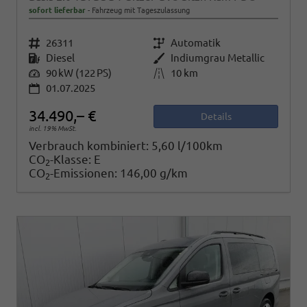
sofort lieferbar
Fahrzeug mit Tageszulassung
Fahrzeugnr.
26311
Getriebe
Automatik
Kraftstoff
Diesel
Außenfarbe
Indiumgrau Metallic
Leistung
90 kW (122 PS)
Kilometerstand
10 km
01.07.2025
34.490,– €
Details
incl. 19% MwSt.
Verbrauch kombiniert:
5,60 l/100km
CO
-Klasse:
E
2
CO
-Emissionen:
146,00 g/km
2