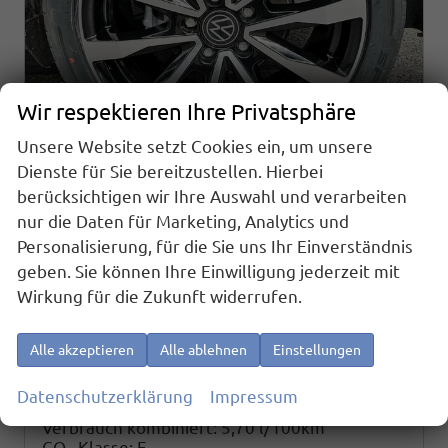
Wir respektieren Ihre Privatsphäre
Unsere Website setzt Cookies ein, um unsere
Dienste für Sie bereitzustellen. Hierbei
Volkswagen Caddy Maxi
berücksichtigen wir Ihre Auswahl und verarbeiten
Basis 2.0TDI Sport Edition ACC Kam GV5 App AHK Reling
nur die Daten für Marketing, Analytics und
sofort lieferbar
Fahrzeug mit Tageszulassung
Personalisierung, für die Sie uns Ihr Einverständnis
geben. Sie können Ihre Einwilligung jederzeit mit
Fahrzeugnr.
25534
Getriebe
Schaltgetriebe
Wirkung für die Zukunft widerrufen.
Kraftstoff
Diesel
Außenfarbe
Starlightblau Metallic
Leistung
75 kW (102 PS)
Kilometerstand
10 km
01.04.2026
Alle akzeptieren
Alle ablehnen
Einstellungen
34.680,– €
Details
Datenschutzerklärung
Impressum
incl. 19% MwSt.
Verbrauch kombiniert:
5,70 l/100km
CO
-Klasse:
E