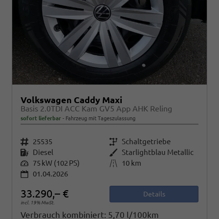
Volkswagen Caddy Maxi
Basis 2.0TDI ACC Kam GV5 App AHK Reling
sofort lieferbar
Fahrzeug mit Tageszulassung
Fahrzeugnr.
25535
Getriebe
Schaltgetriebe
Kraftstoff
Diesel
Außenfarbe
Starlightblau Metallic
Leistung
75 kW (102 PS)
Kilometerstand
10 km
01.04.2026
33.290,– €
Details
incl. 19% MwSt.
Verbrauch kombiniert:
5,70 l/100km