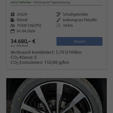
sofort lieferbar
Fahrzeug mit Tageszulassung
Fahrzeugnr.
25529
Getriebe
Schaltgetriebe
Kraftstoff
Diesel
Außenfarbe
Indiumgrau Metallic
Leistung
75 kW (102 PS)
Kilometerstand
10 km
01.04.2026
34.680,– €
Details
incl. 19% MwSt.
Verbrauch kombiniert:
5,70 l/100km
CO
-Klasse:
E
2
CO
-Emissionen:
150,00 g/km
2