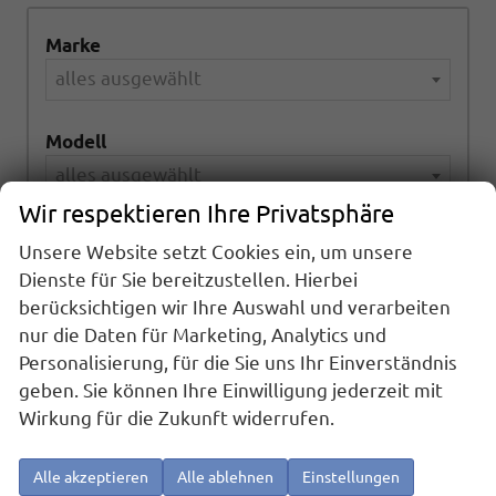
Marke
alles ausgewählt
Modell
alles ausgewählt
Wir respektieren Ihre Privatsphäre
Kraftstoffart
Unsere Website setzt Cookies ein, um unsere
alles ausgewählt
Dienste für Sie bereitzustellen. Hierbei
berücksichtigen wir Ihre Auswahl und verarbeiten
Getriebeart
nur die Daten für Marketing, Analytics und
Personalisierung, für die Sie uns Ihr Einverständnis
alles ausgewählt
geben. Sie können Ihre Einwilligung jederzeit mit
Wirkung für die Zukunft widerrufen.
995
Ergebnisse anzeigen
Alle akzeptieren
Alle ablehnen
Einstellungen