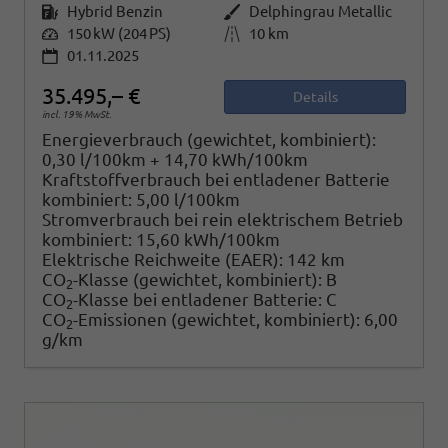
Kraftstoff
Hybrid Benzin
Außenfarbe
Delphingrau Metallic
Leistung
150 kW (204 PS)
Kilometerstand
10 km
01.11.2025
35.495,– €
Details
incl. 19% MwSt.
Energieverbrauch (gewichtet, kombiniert):
0,30 l/100km + 14,70 kWh/100km
Kraftstoffverbrauch bei entladener Batterie
kombiniert:
5,00 l/100km
Stromverbrauch bei rein elektrischem Betrieb
kombiniert:
15,60 kWh/100km
Elektrische Reichweite (EAER):
142 km
CO
-Klasse (gewichtet, kombiniert):
B
2
CO
-Klasse bei entladener Batterie:
C
2
CO
-Emissionen (gewichtet, kombiniert):
6,00
2
g/km