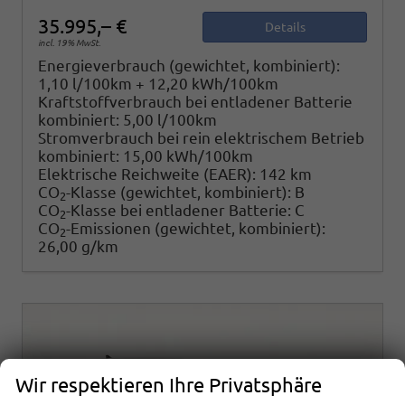
35.995,– €
Details
incl. 19% MwSt.
Energieverbrauch (gewichtet, kombiniert):
1,10 l/100km + 12,20 kWh/100km
Kraftstoffverbrauch bei entladener Batterie
kombiniert:
5,00 l/100km
Stromverbrauch bei rein elektrischem Betrieb
kombiniert:
15,00 kWh/100km
Elektrische Reichweite (EAER):
142 km
CO
-Klasse (gewichtet, kombiniert):
B
2
CO
-Klasse bei entladener Batterie:
C
2
CO
-Emissionen (gewichtet, kombiniert):
2
26,00 g/km
Wir respektieren Ihre Privatsphäre