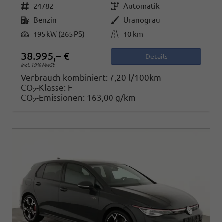
Fahrzeugnr.
Getriebe
24782
Automatik
Kraftstoff
Außenfarbe
Benzin
Uranograu
Leistung
Kilometerstand
195 kW (265 PS)
10 km
38.995,– €
Details
incl. 19% MwSt.
Verbrauch kombiniert:
7,20 l/100km
CO
-Klasse:
F
2
CO
-Emissionen:
163,00 g/km
2