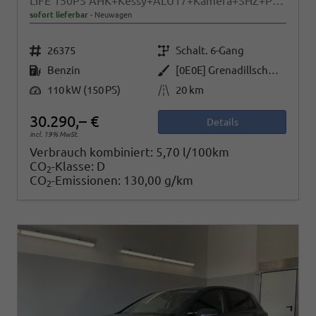
LIFE 150PS AHK+Kessy+ALU17+Kamera+SHZ+Parklenk+Alarm
sofort lieferbar
Neuwagen
Fahrzeugnr.
Getriebe
26375
Schalt. 6-Gang
Kraftstoff
Außenfarbe
Benzin
[0E0E] Grenadillschwarz Metallic
Leistung
Kilometerstand
110 kW (150 PS)
20 km
30.290,– €
Details
incl. 19% MwSt.
Verbrauch kombiniert:
5,70 l/100km
CO
-Klasse:
D
2
CO
-Emissionen:
130,00 g/km
2