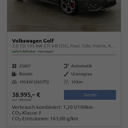
Volkswagen Golf
2.0 TSI 195 kW GTI VIII DSG, Navi, Side, Matrix, Kamera, Winter, 19-Zoll
sofort lieferbar
Neuwagen
Fahrzeugnr.
Getriebe
25607
Automatik
Kraftstoff
Außenfarbe
Benzin
Uranograu
Leistung
Kilometerstand
195 kW (265 PS)
10 km
38.995,– €
Details
incl. 19% MwSt.
Verbrauch kombiniert:
7,20 l/100km
CO
-Klasse:
F
2
CO
-Emissionen:
163,00 g/km
2