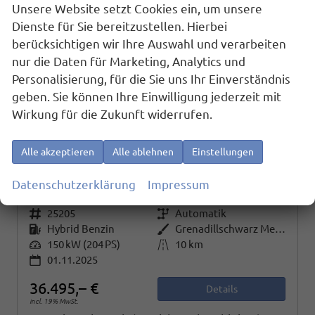
Unsere Website setzt Cookies ein, um unsere
Dienste für Sie bereitzustellen. Hierbei
berücksichtigen wir Ihre Auswahl und verarbeiten
nur die Daten für Marketing, Analytics und
Personalisierung, für die Sie uns Ihr Einverständnis
geben. Sie können Ihre Einwilligung jederzeit mit
Wirkung für die Zukunft widerrufen.
Alle akzeptieren
Alle ablehnen
Einstellungen
Volkswagen Golf
1.5 TSI eHybrid 150 kW VIII Style, AHK, Navi, Kamera, Side, LED-Plus
sofort lieferbar
Fahrzeug mit Tageszulassung
Datenschutzerklärung
Impressum
Fahrzeugnr.
25205
Getriebe
Automatik
Kraftstoff
Hybrid Benzin
Außenfarbe
Grenadillschwarz Metallic
Leistung
150 kW (204 PS)
Kilometerstand
10 km
01.11.2025
36.495,– €
Details
incl. 19% MwSt.