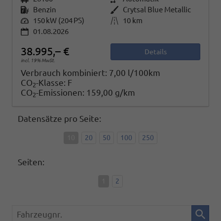
Kraftstoff
Benzin
Außenfarbe
Crytsal Blue Metallic
Leistung
150 kW (204 PS)
Kilometerstand
10 km
01.08.2026
38.995,– €
Details
incl. 19% MwSt.
Verbrauch kombiniert:
7,00 l/100km
CO
-Klasse:
F
2
CO
-Emissionen:
159,00 g/km
2
Datensätze pro Seite:
10
20
50
100
250
Seiten:
1
2
Fahrzeugnr.