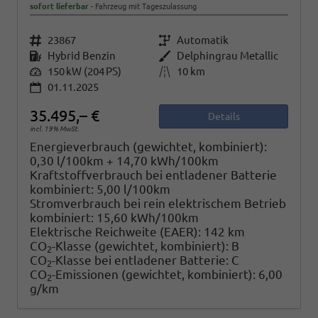
sofort lieferbar
Fahrzeug mit Tageszulassung
Fahrzeugnr.
23867
Getriebe
Automatik
Kraftstoff
Hybrid Benzin
Außenfarbe
Delphingrau Metallic
Leistung
150 kW (204 PS)
Kilometerstand
10 km
01.11.2025
35.495,– €
Details
incl. 19% MwSt.
Energieverbrauch (gewichtet, kombiniert):
0,30 l/100km + 14,70 kWh/100km
Kraftstoffverbrauch bei entladener Batterie
kombiniert:
5,00 l/100km
Stromverbrauch bei rein elektrischem Betrieb
kombiniert:
15,60 kWh/100km
Elektrische Reichweite (EAER):
142 km
CO
-Klasse (gewichtet, kombiniert):
B
2
CO
-Klasse bei entladener Batterie:
C
2
CO
-Emissionen (gewichtet, kombiniert):
6,00
2
g/km