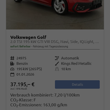
Volkswagen Golf
2.0 TSI 195 kW GTI VIII DSG, Navi, Side, IQ.Light, Kamera, Winter
sofort lieferbar
Fahrzeug mit Tageszulassung
Fahrzeugnr.
24975
Getriebe
Automatik
Kraftstoff
Benzin
Außenfarbe
Kings Red Metallic
Leistung
195 kW (265 PS)
Kilometerstand
10 km
01.01.2026
37.195,– €
Details
incl. 19% MwSt.
Verbrauch kombiniert:
7,20 l/100km
CO
-Klasse:
F
2
CO
-Emissionen:
163,00 g/km
2