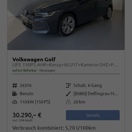
Volkswagen Golf
LIFE 150PS AHK+Kessy+ALU17+Kamera+SHZ+Parklenk+Alarm
sofort lieferbar
Neuwagen
Fahrzeugnr.
Getriebe
26376
Schalt. 6-Gang
Kraftstoff
Außenfarbe
Benzin
[B0B0] Delfingrau Metallic
Leistung
Kilometerstand
110 kW (150 PS)
20 km
30.290,– €
Details
incl. 19% MwSt.
Verbrauch kombiniert:
5,70 l/100km