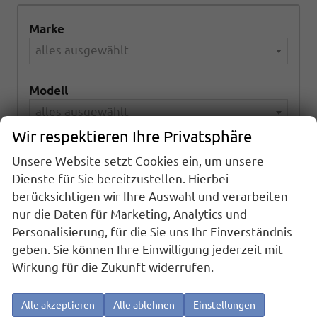
Marke
alles ausgewählt
Modell
alles ausgewählt
Wir respektieren Ihre Privatsphäre
Kraftstoffart
Unsere Website setzt Cookies ein, um unsere
alles ausgewählt
Dienste für Sie bereitzustellen. Hierbei
berücksichtigen wir Ihre Auswahl und verarbeiten
Getriebeart
nur die Daten für Marketing, Analytics und
Personalisierung, für die Sie uns Ihr Einverständnis
alles ausgewählt
geben. Sie können Ihre Einwilligung jederzeit mit
Wirkung für die Zukunft widerrufen.
992
Ergebnisse anzeigen
Alle akzeptieren
Alle ablehnen
Einstellungen