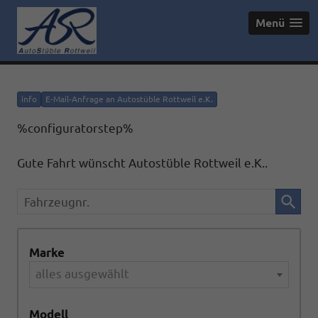
Menü
info
E-Mail-Anfrage an Autostüble Rottweil e.K.
%configuratorstep%
Gute Fahrt wünscht Autostüble Rottweil e.K..
Fahrzeugnr.
Marke
alles ausgewählt
Modell