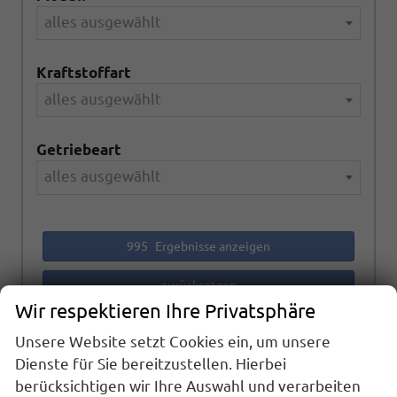
alles ausgewählt
Kraftstoffart
alles ausgewählt
Getriebeart
alles ausgewählt
995
Ergebnisse anzeigen
zurücksetzen
Wir respektieren Ihre Privatsphäre
Unsere Website setzt Cookies ein, um unsere
Anmelden
Dienste für Sie bereitzustellen. Hierbei
berücksichtigen wir Ihre Auswahl und verarbeiten