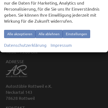
nur die Daten für Marketing, Analytics und
Personalisierung, für die Sie uns Ihr Einverständnis
geben. Sie können Ihre Einwilligung jederzeit mit
ÖFFNUNGSZEITEN
Wirkung für die Zukunft widerrufen.
Montag bis Freitag:
09:00 - 18:00
Alle akzeptieren
Alle ablehnen
Einstellungen
(außerhalb der Öffnungszeiten, nach Terminvereinbarung)
Datenschutzerklärung
Impressum
Samstag:
10:00 - 13:00 Uhr
ADRESSE
Autostüble Rottweil e.K.
Neckartal 143
78628 Rottweil
KONTAKT