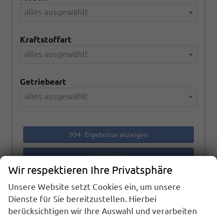
alles ausgewählt
Kraftstoffart
alles ausgewählt
Getriebeart
alles ausgewählt
994
Ergebnisse anzeigen
zurücksetzen
Wir respektieren Ihre Privatsphäre
Unsere Website setzt Cookies ein, um unsere
Anmelden
Dienste für Sie bereitzustellen. Hierbei
berücksichtigen wir Ihre Auswahl und verarbeiten