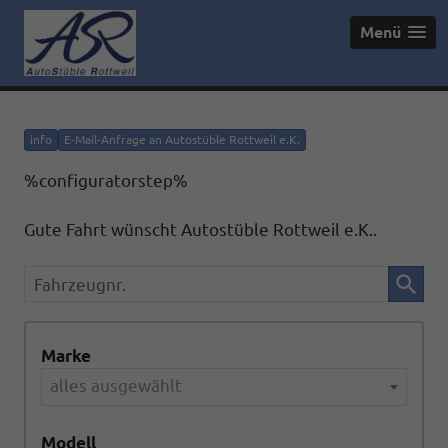
Menü
info
E-Mail-Anfrage an Autostüble Rottweil e.K.
%configuratorstep%
Gute Fahrt wünscht Autostüble Rottweil e.K..
Fahrzeugnr.
Marke
alles ausgewählt
Modell