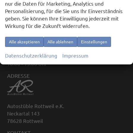
nur die Daten für Marketing, Analytics und
Personalisierung, für die Sie uns Ihr Einverständnis
geben. Sie können Ihre Einwilligung jederzeit mit
ÖFFNUNGSZEITEN
Wirkung für die Zukunft widerrufen.
Montag bis Freitag:
09:00 - 18:00
Alle akzeptieren
Alle ablehnen
Einstellungen
(außerhalb der Öffnungszeiten, nach Terminvereinbarung)
Datenschutzerklärung
Impressum
Samstag:
10:00 - 13:00 Uhr
ADRESSE
Autostüble Rottweil e.K.
Neckartal 143
78628 Rottweil
KONTAKT