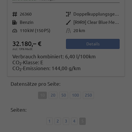
Fahrzeugnr.
Getriebe
26360
Doppelkupplungsgetriebe (DSG)
Kraftstoff
Außenfarbe
Benzin
[R9R9] Clear Blue Metallic
Leistung
Kilometerstand
110 kW (150 PS)
20 km
32.180,– €
Details
incl. 19% MwSt.
Verbrauch kombiniert:
6,40 l/100km
CO
-Klasse:
E
2
CO
-Emissionen:
144,00 g/km
2
Datensätze pro Seite:
10
20
50
100
250
Seiten:
1
2
3
4
5