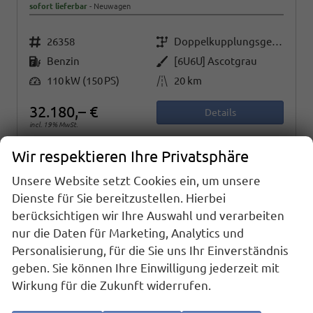
sofort lieferbar
Neuwagen
Fahrzeugnr.
Getriebe
26358
Doppelkupplungsgetriebe (DSG)
Kraftstoff
Außenfarbe
Benzin
[6U6U] Ascotgrau
Leistung
Kilometerstand
110 kW (150 PS)
20 km
32.180,– €
Details
incl. 19% MwSt.
Verbrauch kombiniert:
6,40 l/100km
Wir respektieren Ihre Privatsphäre
CO
-Klasse:
E
2
CO
-Emissionen:
144,00 g/km
2
Unsere Website setzt Cookies ein, um unsere
Dienste für Sie bereitzustellen. Hierbei
berücksichtigen wir Ihre Auswahl und verarbeiten
nur die Daten für Marketing, Analytics und
Personalisierung, für die Sie uns Ihr Einverständnis
geben. Sie können Ihre Einwilligung jederzeit mit
Wirkung für die Zukunft widerrufen.