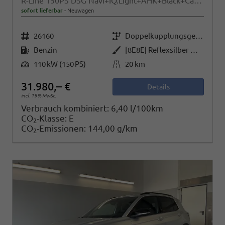
R-Line 150PS DSG Navi+IQ.Light+AHK+Black+Cam+Keyless+Side+Climatronic
sofort lieferbar
Neuwagen
Fahrzeugnr.
Getriebe
26160
Doppelkupplungsgetriebe (DSG)
Kraftstoff
Außenfarbe
Benzin
[8E8E] Reflexsilber Metallic
Leistung
Kilometerstand
110 kW (150 PS)
20 km
31.980,– €
Details
incl. 19% MwSt.
Verbrauch kombiniert:
6,40 l/100km
CO
-Klasse:
E
2
CO
-Emissionen:
144,00 g/km
2