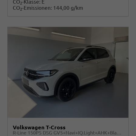
CO
-Klasse:
E
2
CO
-Emissionen:
144,00 g/km
2
Volkswagen T-Cross
R-Line 150PS DSG GV5+Navi+IQ.Light+AHK+Black+Cam+Keyless+Side+Climatronic