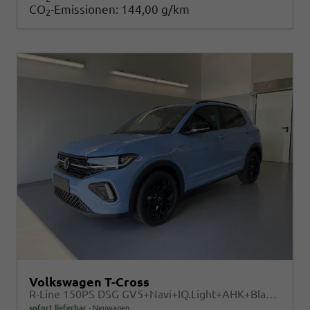
CO
-Emissionen:
144,00 g/km
2
Volkswagen T-Cross
R-Line 150PS DSG GV5+Navi+IQ.Light+AHK+Black+Cam+Keyless+Side+Climatronic
sofort lieferbar
Neuwagen