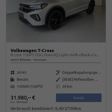
Volkswagen T-Cross
R-Line 150PS DSG Navi+IQ.Light+AHK+Black+Cam+Keyless+Side+Climatronic
sofort lieferbar
Neuwagen
Fahrzeugnr.
Getriebe
26161
Doppelkupplungsgetriebe (DSG)
Kraftstoff
Außenfarbe
Benzin
[8E8E] Reflexsilber Metallic
Leistung
Kilometerstand
110 kW (150 PS)
20 km
31.980,– €
Details
incl. 19% MwSt.
Verbrauch kombiniert:
6,40 l/100km