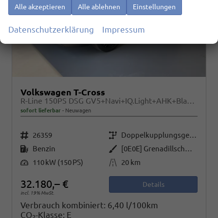
Alle akzeptieren
Alle ablehnen
Einstellungen
Datenschutzerklärung
Impressum
Volkswagen T-Cross
R-Line 150PS DSG GV5+Navi+IQ.Light+AHK+Black+Cam+Keyless+Side+Climatronic
sofort lieferbar
Neuwagen
Fahrzeugnr.
Getriebe
26359
Doppelkupplungsgetriebe (DSG)
Kraftstoff
Außenfarbe
Benzin
[0E0E] Grenadillschwarz Metallic
Leistung
Kilometerstand
110 kW (150 PS)
20 km
32.180,– €
Details
incl. 19% MwSt.
Verbrauch kombiniert:
6,40 l/100km
CO
-Klasse:
E
2