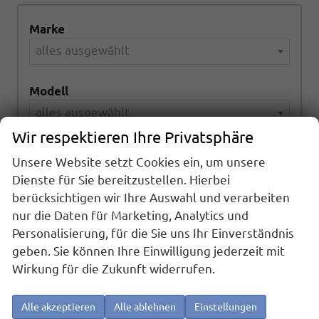
Marke
alles ausgewählt
Modell
alles ausgewählt
Wir respektieren Ihre Privatsphäre
Kraftstoffart
Unsere Website setzt Cookies ein, um unsere
alles ausgewählt
Dienste für Sie bereitzustellen. Hierbei
berücksichtigen wir Ihre Auswahl und verarbeiten
Getriebeart
nur die Daten für Marketing, Analytics und
Personalisierung, für die Sie uns Ihr Einverständnis
alles ausgewählt
geben. Sie können Ihre Einwilligung jederzeit mit
Wirkung für die Zukunft widerrufen.
989
Ergebnisse anzeigen
Alle akzeptieren
Alle ablehnen
Einstellungen