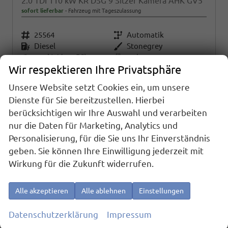
2.0 TDI 110 kW KR DSG 9 Sitzer Kamera AHK GV5
sofort lieferbar
Fahrzeug mit Tageszulassung
Fahrzeugnr.
25564
Getriebe
Automatik
Kraftstoff
Diesel
Außenfarbe
Stonegrey
Leistung
110 kW (150 PS)
Kilometerstand
10 km
Wir respektieren Ihre Privatsphäre
01.04.2026
43.490,– €
Unsere Website setzt Cookies ein, um unsere
Details
Dienste für Sie bereitzustellen. Hierbei
incl. 19% MwSt.
Verbrauch kombiniert:
7,80 l/100km
berücksichtigen wir Ihre Auswahl und verarbeiten
CO
-Klasse:
G
2
nur die Daten für Marketing, Analytics und
CO
-Emissionen:
205,00 g/km
2
Personalisierung, für die Sie uns Ihr Einverständnis
geben. Sie können Ihre Einwilligung jederzeit mit
Fahrzeugnr.
Wirkung für die Zukunft widerrufen.
Alle akzeptieren
Alle ablehnen
Einstellungen
Marke
alles ausgewählt
Datenschutzerklärung
Impressum