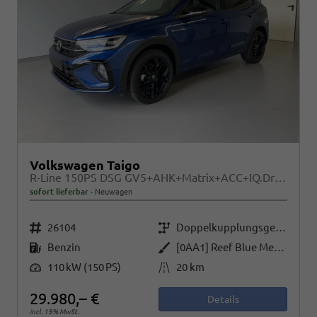
Volkswagen Taigo
R-Line 150PS DSG GV5+AHK+Matrix+ACC+IQ.Drive+Black+Kamera+Keyless+Alu18
sofort lieferbar
Neuwagen
Fahrzeugnr.
Getriebe
26104
Doppelkupplungsgetriebe (DSG)
Kraftstoff
Außenfarbe
Benzin
[0AA1] Reef Blue Metallic / Dach Schwarz
Leistung
Kilometerstand
110 kW (150 PS)
20 km
29.980,– €
Details
incl. 19% MwSt.