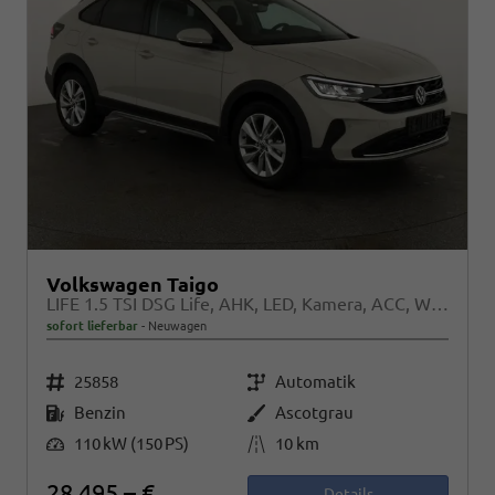
Volkswagen Taigo
LIFE 1.5 TSI DSG Life, AHK, LED, Kamera, ACC, Winter, 17-Zoll
sofort lieferbar
Neuwagen
Fahrzeugnr.
Getriebe
25858
Automatik
Kraftstoff
Außenfarbe
Benzin
Ascotgrau
Leistung
Kilometerstand
110 kW (150 PS)
10 km
28.495,– €
Details