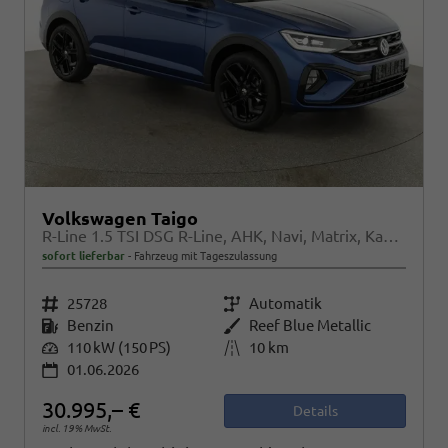
Volkswagen Taigo
R-Line 1.5 TSI DSG R-Line, AHK, Navi, Matrix, Kamera, ACC, Winter, 4 J.-Garantie
sofort lieferbar
Fahrzeug mit Tageszulassung
Fahrzeugnr.
25728
Getriebe
Automatik
Kraftstoff
Benzin
Außenfarbe
Reef Blue Metallic
Leistung
110 kW (150 PS)
Kilometerstand
10 km
01.06.2026
30.995,– €
Details
incl. 19% MwSt.