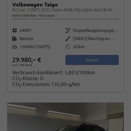
Volkswagen Taigo
R-Line 150PS DSG Navi+AHK+IQ.Light+Alu18+Keyless+Black+Sitzheiz+Kamera+ACC
sofort lieferbar
Neuwagen
Fahrzeugnr.
Getriebe
24997
Doppelkupplungsgetriebe (DSG)
Kraftstoff
Außenfarbe
Benzin
[5WA1] Rauchgrau Metallic / Dach Schwarz
Leistung
Kilometerstand
110 kW (150 PS)
20 km
29.980,– €
Details
incl. 19% MwSt.
Verbrauch kombiniert:
5,80 l/100km
CO
-Klasse:
D
2
CO
-Emissionen:
132,00 g/km
2