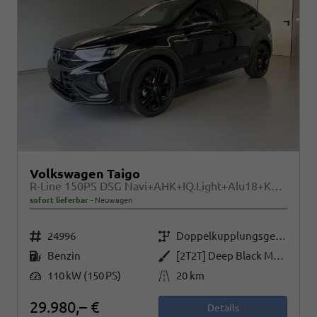
Volkswagen Taigo
R-Line 150PS DSG Navi+AHK+IQ.Light+Alu18+Keyless+Black+Sitzheiz+Kamera+ACC
sofort lieferbar
Neuwagen
Fahrzeugnr.
Getriebe
24996
Doppelkupplungsgetriebe (DSG)
Kraftstoff
Außenfarbe
Benzin
[2T2T] Deep Black Metallic
Leistung
Kilometerstand
110 kW (150 PS)
20 km
29.980,– €
Details