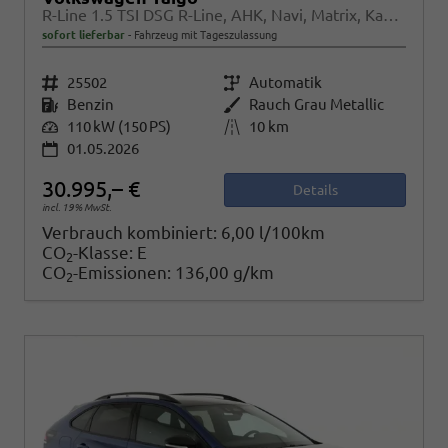
R-Line 1.5 TSI DSG R-Line, AHK, Navi, Matrix, Kamera, ACC, Winter, 4 J.-Garantie
sofort lieferbar
Fahrzeug mit Tageszulassung
Fahrzeugnr.
25502
Getriebe
Automatik
Kraftstoff
Benzin
Außenfarbe
Rauch Grau Metallic
Leistung
110 kW (150 PS)
Kilometerstand
10 km
01.05.2026
30.995,– €
Details
incl. 19% MwSt.
Verbrauch kombiniert:
6,00 l/100km
CO
-Klasse:
E
2
CO
-Emissionen:
136,00 g/km
2