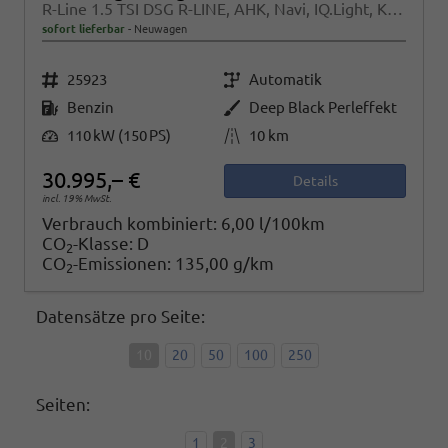
R-Line 1.5 TSI DSG R-LINE, AHK, Navi, IQ.Light, Kamera, ACC, Winter
sofort lieferbar
Neuwagen
Fahrzeugnr.
Getriebe
25923
Automatik
Kraftstoff
Außenfarbe
Benzin
Deep Black Perleffekt
Leistung
Kilometerstand
110 kW (150 PS)
10 km
30.995,– €
Details
incl. 19% MwSt.
Verbrauch kombiniert:
6,00 l/100km
CO
-Klasse:
D
2
CO
-Emissionen:
135,00 g/km
2
Datensätze pro Seite:
10
20
50
100
250
Seiten:
1
2
3