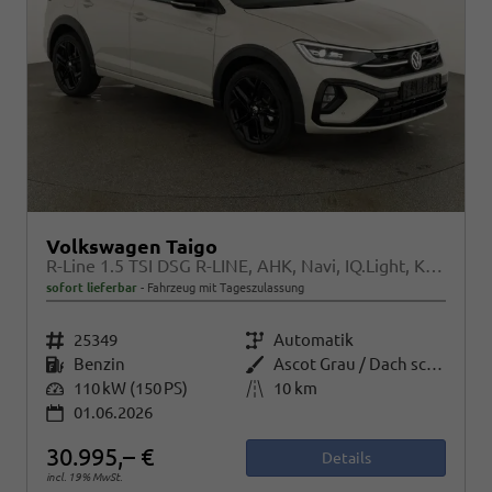
Volkswagen Taigo
R-Line 1.5 TSI DSG R-LINE, AHK, Navi, IQ.Light, Kamera, ACC, Winter
sofort lieferbar
Fahrzeug mit Tageszulassung
Fahrzeugnr.
25349
Getriebe
Automatik
Kraftstoff
Benzin
Außenfarbe
Ascot Grau / Dach schwarz
Leistung
110 kW (150 PS)
Kilometerstand
10 km
01.06.2026
30.995,– €
Details
incl. 19% MwSt.