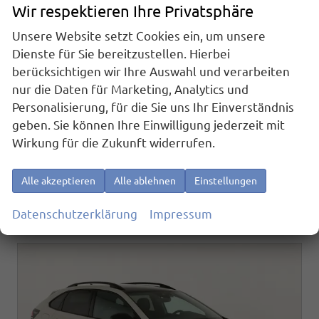
Volkswagen Taigo
Wir respektieren Ihre Privatsphäre
R-Line 1.5 TSI DSG R-Line, AHK, Matrix, Kamera, ACC, Winter, 4 J.-Garantie
sofort lieferbar
Fahrzeug mit Tageszulassung
Unsere Website setzt Cookies ein, um unsere
Dienste für Sie bereitzustellen. Hierbei
Fahrzeugnr.
25500
Getriebe
Automatik
berücksichtigen wir Ihre Auswahl und verarbeiten
Kraftstoff
Benzin
Außenfarbe
Rauch Grau Metallic
nur die Daten für Marketing, Analytics und
Leistung
110 kW (150 PS)
Kilometerstand
10 km
Personalisierung, für die Sie uns Ihr Einverständnis
01.04.2026
geben. Sie können Ihre Einwilligung jederzeit mit
29.995,– €
Details
Wirkung für die Zukunft widerrufen.
incl. 19% MwSt.
Verbrauch kombiniert:
5,90 l/100km
Alle akzeptieren
Alle ablehnen
Einstellungen
CO
-Klasse:
E
2
CO
-Emissionen:
136,00 g/km
2
Datenschutzerklärung
Impressum