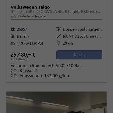
Volkswagen Taigo
R-Line 150PS DSG GV5+AHK+IQ.Light+IQ.Drive+ACC+Kamera+Black+Kessy+Sitzheiz
sofort lieferbar
Neuwagen
Fahrzeugnr.
Getriebe
26357
Doppelkupplungsgetriebe (DSG)
Kraftstoff
Außenfarbe
Benzin
[6UA1] Ascot Grau / Dach Schwarz
Leistung
Kilometerstand
110 kW (150 PS)
20 km
29.480,– €
Details
incl. 19% MwSt.
Verbrauch kombiniert:
5,80 l/100km
CO
-Klasse:
D
2
CO
-Emissionen:
132,00 g/km
2