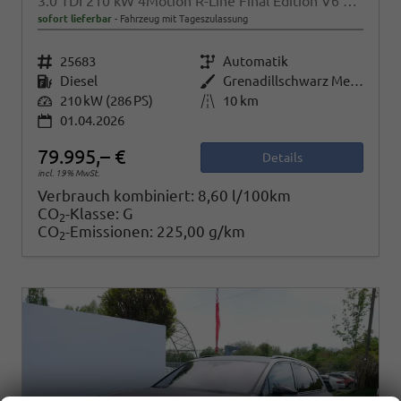
3.0 TDI 210 kW 4Motion R-Line Final Edition V6 Black Edition, HuD, Luft, Standheizung, Pano, Dynaudio, Leder, AHK, Navi, Side, Winter, 5 J.-Garantie
sofort lieferbar
Fahrzeug mit Tageszulassung
Fahrzeugnr.
25683
Getriebe
Automatik
Kraftstoff
Diesel
Außenfarbe
Grenadillschwarz Metallic
Leistung
210 kW (286 PS)
Kilometerstand
10 km
01.04.2026
79.995,– €
Details
incl. 19% MwSt.
Verbrauch kombiniert:
8,60 l/100km
CO
-Klasse:
G
2
CO
-Emissionen:
225,00 g/km
2