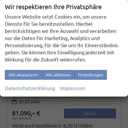
Wir respektieren Ihre Privatsphäre
Unsere Website setzt Cookies ein, um unsere
Dienste für Sie bereitzustellen. Hierbei
berücksichtigen wir Ihre Auswahl und verarbeiten
nur die Daten für Marketing, Analytics und
Personalisierung, für die Sie uns Ihr Einverständnis
geben. Sie können Ihre Einwilligung jederzeit mit
Volkswagen Touareg
Wirkung für die Zukunft widerrufen.
R-Line V6 TDI 4-Motion*FINAL-EDITION*AHK-SCHWENKBAR*NAVI*ACC*PDC*LED*SHZ*BLACKSTYLE*20-ZOLL
sofort lieferbar
Fahrzeug mit Tageszulassung
Alle akzeptieren
Alle ablehnen
Einstellungen
Fahrzeugnr.
25392
Getriebe
Automatik
Datenschutzerklärung
Impressum
Kraftstoff
Diesel
Außenfarbe
Siliziumgrau Matt
Leistung
210 kW (286 PS)
Kilometerstand
50 km
01.03.2026
81.090,– €
Details
incl. 19% MwSt.
Verbrauch kombiniert:
8,30 l/100km