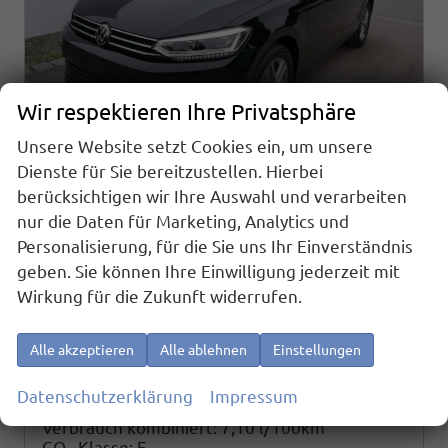
Wir respektieren Ihre Privatsphäre
Unsere Website setzt Cookies ein, um unsere
Dienste für Sie bereitzustellen. Hierbei
Volkswagen Touran
berücksichtigen wir Ihre Auswahl und verarbeiten
Comfortline 1.5 TSI DSG COMFORTLINE*ACC*LED*PDC*KAMERA*NAVI*SHZ* 7-SITZER 17-ZOLL
nur die Daten für Marketing, Analytics und
sofort lieferbar
Fahrzeug mit Tageszulassung
Personalisierung, für die Sie uns Ihr Einverständnis
geben. Sie können Ihre Einwilligung jederzeit mit
Fahrzeugnr.
22477
Getriebe
Automatik
Wirkung für die Zukunft widerrufen.
Kraftstoff
Benzin
Außenfarbe
Grenadilla Schwarz Metallic
Leistung
110 kW (150 PS)
Kilometerstand
10 km
01.06.2026
Alle akzeptieren
Alle ablehnen
Einstellungen
37.090,– €
Details
Datenschutzerklärung
Impressum
incl. 19% MwSt.
Verbrauch kombiniert:
7,10 l/100km
CO
-Klasse:
E