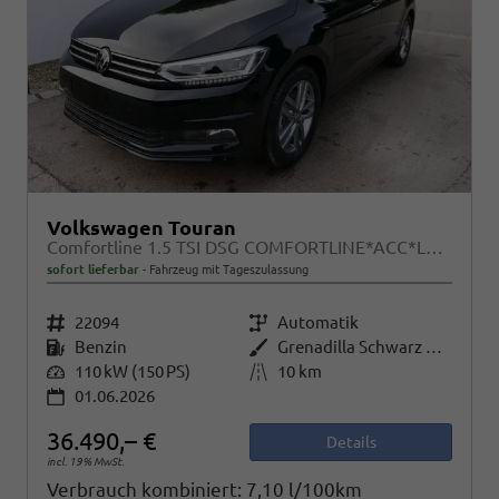
Volkswagen Touran
Comfortline 1.5 TSI DSG COMFORTLINE*ACC*LED*PDC*KAMERA*NAVI*SHZ* 7-SITZER 17-ZOLL
sofort lieferbar
Fahrzeug mit Tageszulassung
Fahrzeugnr.
22094
Getriebe
Automatik
Kraftstoff
Benzin
Außenfarbe
Grenadilla Schwarz Metallic
Leistung
110 kW (150 PS)
Kilometerstand
10 km
01.06.2026
36.490,– €
Details
incl. 19% MwSt.
Verbrauch kombiniert:
7,10 l/100km