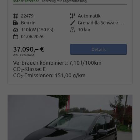
sofort lieferbar
Fahrzeug mit Tageszulassung
Fahrzeugnr.
22479
Getriebe
Automatik
Kraftstoff
Benzin
Außenfarbe
Grenadilla Schwarz Metallic
Leistung
110 kW (150 PS)
Kilometerstand
10 km
01.06.2026
37.090,– €
Details
incl. 19% MwSt.
Verbrauch kombiniert:
7,10 l/100km
CO
-Klasse:
E
2
CO
-Emissionen:
151,00 g/km
2