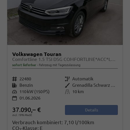
Volkswagen Touran
Comfortline 1.5 TSI DSG COMFORTLINE*ACC*LED*PDC*KAMERA*NAVI*SHZ* 7-SITZER 17-ZOLL
sofort lieferbar
Fahrzeug mit Tageszulassung
Fahrzeugnr.
22480
Getriebe
Automatik
Kraftstoff
Benzin
Außenfarbe
Grenadilla Schwarz Metallic
Leistung
110 kW (150 PS)
Kilometerstand
10 km
01.06.2026
37.090,– €
Details
incl. 19% MwSt.
Verbrauch kombiniert:
7,10 l/100km
CO
-Klasse:
E
2