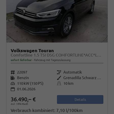
Volkswagen Touran
Comfortline 1.5 TSI DSG COMFORTLINE*ACC*LED*PDC*KAMERA*NAVI*SHZ* 7-SITZER 17-ZOLL
sofort lieferbar
Fahrzeug mit Tageszulassung
Fahrzeugnr.
22097
Getriebe
Automatik
Kraftstoff
Benzin
Außenfarbe
Grenadilla Schwarz Metallic
Leistung
110 kW (150 PS)
Kilometerstand
10 km
01.06.2026
36.490,– €
Details
incl. 19% MwSt.
Verbrauch kombiniert:
7,10 l/100km