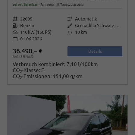
sofort lieferbar
Fahrzeug mit Tageszulassung
Fahrzeugnr.
22095
Getriebe
Automatik
Kraftstoff
Benzin
Außenfarbe
Grenadilla Schwarz Metallic
Leistung
110 kW (150 PS)
Kilometerstand
10 km
01.06.2026
36.490,– €
Details
incl. 19% MwSt.
Verbrauch kombiniert:
7,10 l/100km
CO
-Klasse:
E
2
CO
-Emissionen:
151,00 g/km
2