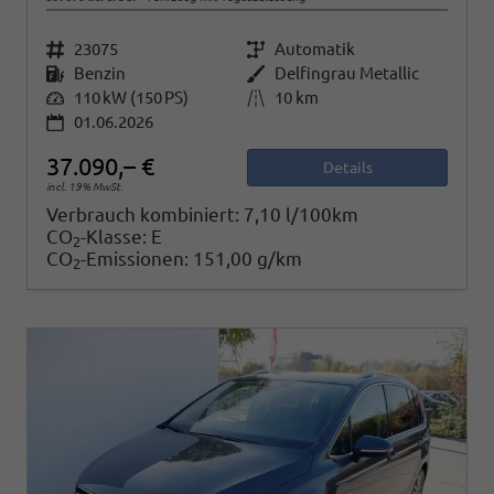
Fahrzeugnr.
23075
Getriebe
Automatik
Kraftstoff
Benzin
Außenfarbe
Delfingrau Metallic
Leistung
110 kW (150 PS)
Kilometerstand
10 km
01.06.2026
37.090,– €
Details
incl. 19% MwSt.
Verbrauch kombiniert:
7,10 l/100km
CO
-Klasse:
E
2
CO
-Emissionen:
151,00 g/km
2