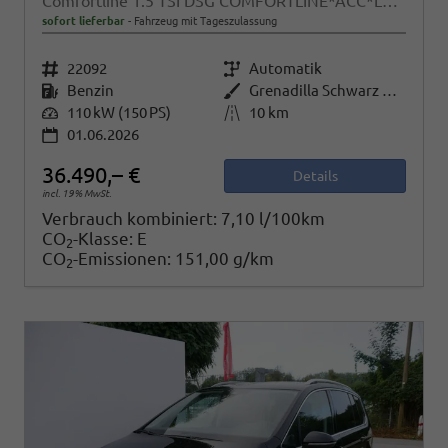
Comfortline 1.5 TSI DSG COMFORTLINE*ACC*LED*PDC*KAMERA*NAVI*SHZ* 7-SITZER 17-ZOLL
sofort lieferbar
Fahrzeug mit Tageszulassung
Fahrzeugnr.
22092
Getriebe
Automatik
Kraftstoff
Benzin
Außenfarbe
Grenadilla Schwarz Metallic
Leistung
110 kW (150 PS)
Kilometerstand
10 km
01.06.2026
36.490,– €
Details
incl. 19% MwSt.
Verbrauch kombiniert:
7,10 l/100km
CO
-Klasse:
E
2
CO
-Emissionen:
151,00 g/km
2