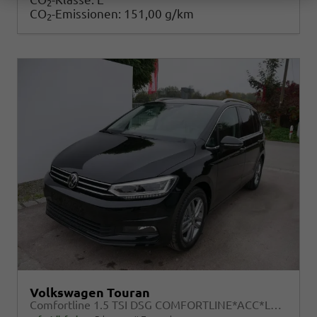
2
CO
-Emissionen:
151,00 g/km
2
Volkswagen Touran
Comfortline 1.5 TSI DSG COMFORTLINE*ACC*LED*PDC*KAMERA*NAVI*SHZ* 7-SITZER 17-ZOLL