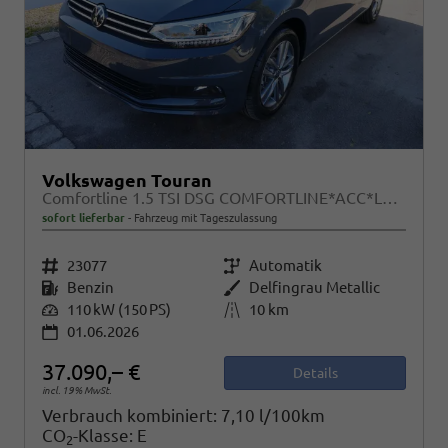
Volkswagen Touran
Comfortline 1.5 TSI DSG COMFORTLINE*ACC*LED*PDC*KAMERA*NAVI*SHZ* 7-SITZER 17-ZOLL
sofort lieferbar
Fahrzeug mit Tageszulassung
Fahrzeugnr.
23077
Getriebe
Automatik
Kraftstoff
Benzin
Außenfarbe
Delfingrau Metallic
Leistung
110 kW (150 PS)
Kilometerstand
10 km
01.06.2026
37.090,– €
Details
incl. 19% MwSt.
Verbrauch kombiniert:
7,10 l/100km
CO
-Klasse:
E
2