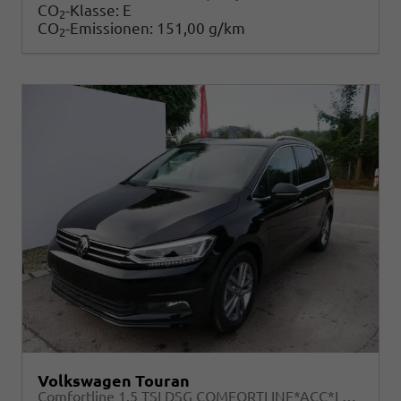
CO
-Klasse:
E
2
CO
-Emissionen:
151,00 g/km
2
Volkswagen Touran
Comfortline 1.5 TSI DSG COMFORTLINE*ACC*LED*PDC*KAMERA*NAVI*SHZ* 7-SITZER 17-ZOLL