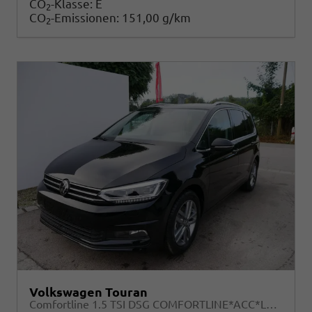
CO
-Klasse:
E
2
CO
-Emissionen:
151,00 g/km
2
Volkswagen Touran
Comfortline 1.5 TSI DSG COMFORTLINE*ACC*LED*PDC*KAMERA*NAVI*SHZ* 7-SITZER 17-ZOLL