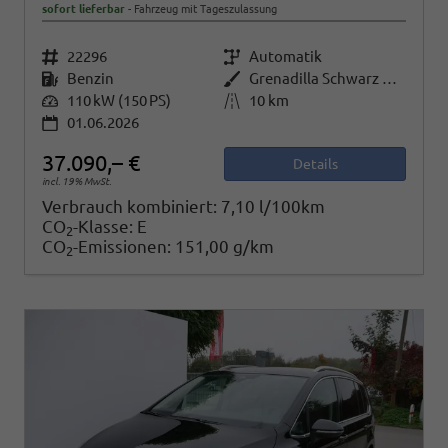
sofort lieferbar
Fahrzeug mit Tageszulassung
Fahrzeugnr.
22296
Getriebe
Automatik
Kraftstoff
Benzin
Außenfarbe
Grenadilla Schwarz Metallic
Leistung
110 kW (150 PS)
Kilometerstand
10 km
01.06.2026
37.090,– €
Details
incl. 19% MwSt.
Verbrauch kombiniert:
7,10 l/100km
CO
-Klasse:
E
2
CO
-Emissionen:
151,00 g/km
2