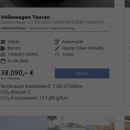
Volkswagen Touran
Comfortline 1.5 TSI DSG COMFORTLINE*NAVI*ACC*PDC*LED*SHZ*KAMERA*7-SITZER*17-ZOLL
sofort lieferbar
Fahrzeug mit Tageszulassung
Fahrzeugnr.
23646
Getriebe
Automatik
Kraftstoff
Benzin
Außenfarbe
Oyster Silver Metallic
Leistung
110 kW (150 PS)
Kilometerstand
10 km
01.06.2026
38.090,– €
Details
incl. 19% MwSt.
Verbrauch kombiniert:
7,00 l/100km
CO
-Klasse:
E
2
CO
-Emissionen:
151,00 g/km
2