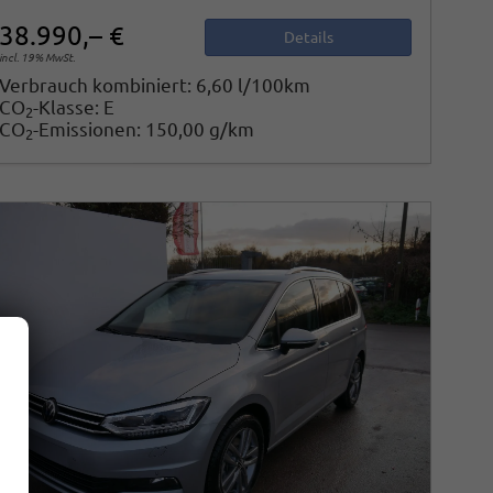
38.990,– €
Details
incl. 19% MwSt.
Verbrauch kombiniert:
6,60 l/100km
CO
-Klasse:
E
2
CO
-Emissionen:
150,00 g/km
2