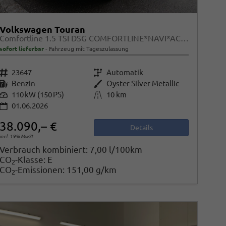
Volkswagen Touran
Comfortline 1.5 TSI DSG COMFORTLINE*NAVI*ACC*PDC*LED*SHZ*KAMERA*7-SITZER*17-ZOLL
sofort lieferbar
Fahrzeug mit Tageszulassung
Fahrzeugnr.
23647
Getriebe
Automatik
Kraftstoff
Benzin
Außenfarbe
Oyster Silver Metallic
Leistung
110 kW (150 PS)
Kilometerstand
10 km
01.06.2026
38.090,– €
Details
incl. 19% MwSt.
Verbrauch kombiniert:
7,00 l/100km
CO
-Klasse:
E
2
CO
-Emissionen:
151,00 g/km
2