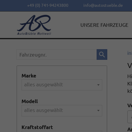
+49 (0) 741-94243800
info@autostueble.de
UNSERE FAHRZEUGE
Fahrzeugnr.
in
V
Marke
Hi
Kl
alles ausgewählt
k
Modell
V
alles ausgewählt
Kraftstoffart
A