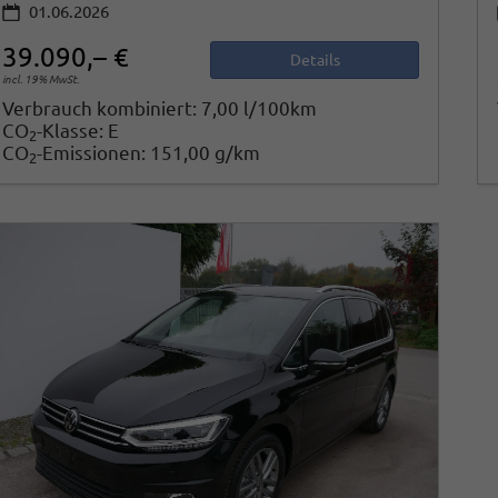
01.06.2026
39.090,– €
Details
incl. 19% MwSt.
Verbrauch kombiniert:
7,00 l/100km
CO
-Klasse:
E
2
CO
-Emissionen:
151,00 g/km
2