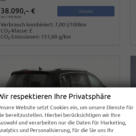
38.090,– €
Details
incl. 19% MwSt.
Verbrauch kombiniert:
7,00 l/100km
CO
-Klasse:
E
2
CO
-Emissionen:
151,00 g/km
2
Wir respektieren Ihre Privatsphäre
nsere Website setzt Cookies ein, um unsere Dienste für
ie bereitzustellen. Hierbei berücksichtigen wir Ihre
uswahl und verarbeiten nur die Daten für Marketing,
nalytics und Personalisierung, für die Sie uns Ihr