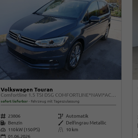
Volkswagen Touran
Comfortline 1.5 TSI DSG COMFORTLINE*NAVI*ACC*PDC*LED*SHZ*KAMERA*7-SITZER*17-ZOLL
sofort lieferbar
Fahrzeug mit Tageszulassung
Fahrzeugnr.
23806
Getriebe
Automatik
Kraftstoff
Benzin
Außenfarbe
Delfingrau Metallic
Leistung
110 kW (150 PS)
Kilometerstand
10 km
01.06.2026