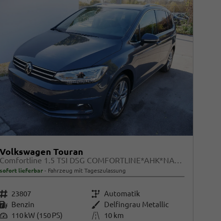
Volkswagen Touran
Comfortline 1.5 TSI DSG COMFORTLINE*AHK*NAVI*ACC*PDC*LED*SHZ*KAMERA*7-SITZER*17-ZOLL
sofort lieferbar
Fahrzeug mit Tageszulassung
Fahrzeugnr.
23807
Getriebe
Automatik
Kraftstoff
Benzin
Außenfarbe
Delfingrau Metallic
Leistung
110 kW (150 PS)
Kilometerstand
10 km