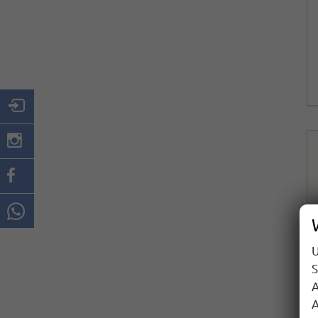
U
S
A
A