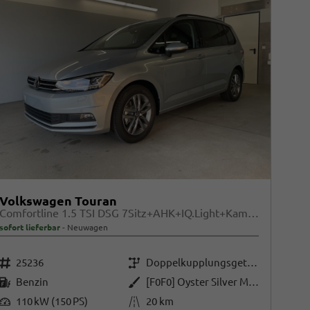
Volkswagen Touran
Comfortline 1.5 TSI DSG 7Sitz+AHK+IQ.Light+Kamera+Navi+eHeck+Keyless+Sitzheiz
sofort lieferbar
Neuwagen
Fahrzeugnr.
Getriebe
25236
Doppelkupplungsgetriebe (DSG)
Kraftstoff
Außenfarbe
Benzin
[F0F0] Oyster Silver Metallic
Leistung
Kilometerstand
110 kW (150 PS)
20 km