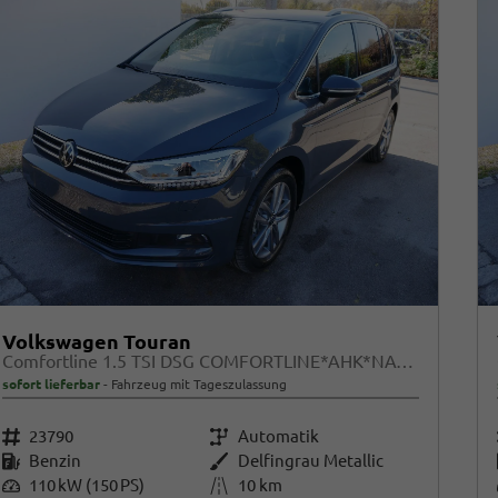
Volkswagen Touran
Comfortline 1.5 TSI DSG COMFORTLINE*AHK*NAVI*ACC*PDC*LED*SHZ*KAMERA*7-SITZER*17-ZOLL
sofort lieferbar
Fahrzeug mit Tageszulassung
Fahrzeugnr.
23790
Getriebe
Automatik
Kraftstoff
Benzin
Außenfarbe
Delfingrau Metallic
Leistung
110 kW (150 PS)
Kilometerstand
10 km