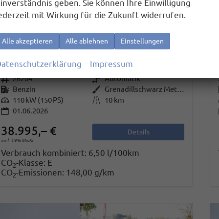
inverständnis geben. Sie können Ihre Einwilligung
ederzeit mit Wirkung für die Zukunft widerrufen.
Volkswagen Touran
Alle akzeptieren
Alle ablehnen
Einstellungen
Comfortline BMT/Start-Stopp 1.5 TSI DSG Comfortline, 7-Sitzer, AHK, Navi, Matrix, el. Klappe, Side, FS-beheizbar, 4 J.-Garantie
sofort lieferbar
Fahrzeug mit Tageszulassung
atenschutzerklärung
Impressum
Fahrzeugnr.
26204
Getriebe
Automatik
Kraftstoff
Benzin
Außenfarbe
Grenadillschwarz Metallic
Leistung
110 kW (150 PS)
Kilometerstand
10 km
01.06.2026
38.995,– €
Details
incl. 19% MwSt.
Verbrauch kombiniert:
6,50 l/100km
CO
-Klasse:
E
2
CO
-Emissionen:
148,00 g/km
2