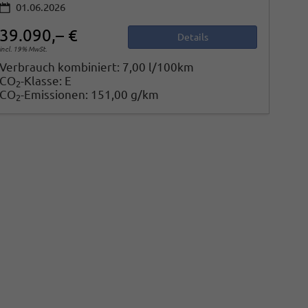
01.06.2026
39.090,– €
Details
incl. 19% MwSt.
Verbrauch kombiniert:
7,00 l/100km
CO
-Klasse:
E
2
CO
-Emissionen:
151,00 g/km
2