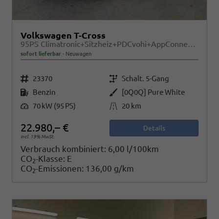
Volkswagen T-Cross
95PS Climatronic+Sitzheiz+PDCvohi+AppConnect+Side+TravelAssist+ACC
sofort lieferbar
Neuwagen
Fahrzeugnr.
Getriebe
23370
Schalt. 5-Gang
Kraftstoff
Außenfarbe
Benzin
[0Q0Q] Pure White
Leistung
Kilometerstand
70 kW (95 PS)
20 km
22.980,– €
Details
incl. 19% MwSt.
Verbrauch kombiniert:
6,00 l/100km
CO
-Klasse:
E
2
CO
-Emissionen:
136,00 g/km
2