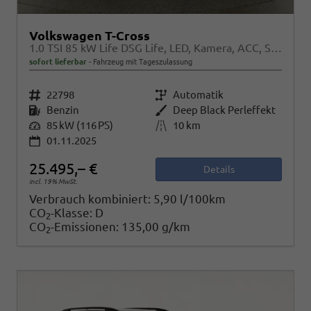
Volkswagen T-Cross
1.0 TSI 85 kW Life DSG Life, LED, Kamera, ACC, Side, Winter, 17-Zoll, 3-J. Garantie
sofort lieferbar
Fahrzeug mit Tageszulassung
Fahrzeugnr.
22798
Getriebe
Automatik
Kraftstoff
Benzin
Außenfarbe
Deep Black Perleffekt
Leistung
85 kW (116 PS)
Kilometerstand
10 km
01.11.2025
25.495,– €
Details
incl. 19% MwSt.
Verbrauch kombiniert:
5,90 l/100km
CO
-Klasse:
D
2
CO
-Emissionen:
135,00 g/km
2