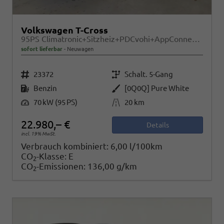
Volkswagen T-Cross
95PS Climatronic+Sitzheiz+PDCvohi+AppConnect+Side+TravelAssist+ACC
sofort lieferbar
Neuwagen
Fahrzeugnr.
Getriebe
23372
Schalt. 5-Gang
Kraftstoff
Außenfarbe
Benzin
[0Q0Q] Pure White
Leistung
Kilometerstand
70 kW (95 PS)
20 km
22.980,– €
Details
incl. 19% MwSt.
Verbrauch kombiniert:
6,00 l/100km
CO
-Klasse:
E
2
CO
-Emissionen:
136,00 g/km
2