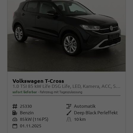
Volkswagen T-Cross
1.0 TSI 85 kW Life DSG Life, LED, Kamera, ACC, Side, Winter, 17-Zoll, 3-J. Garantie
sofort lieferbar
Fahrzeug mit Tageszulassung
Fahrzeugnr.
25330
Getriebe
Automatik
Kraftstoff
Benzin
Außenfarbe
Deep Black Perleffekt
Leistung
85 kW (116 PS)
Kilometerstand
10 km
01.11.2025