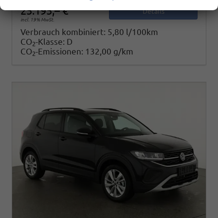
25.195,– €
Details
incl. 19% MwSt.
Verbrauch kombiniert:
5,80 l/100km
CO
-Klasse:
D
2
CO
-Emissionen:
132,00 g/km
2