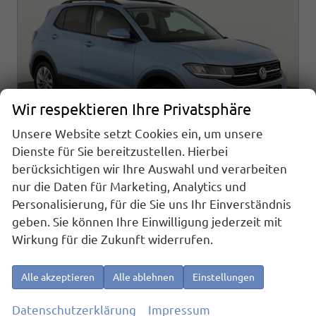
Wir respektieren Ihre Privatsphäre
Unsere Website setzt Cookies ein, um unsere
Dienste für Sie bereitzustellen. Hierbei
berücksichtigen wir Ihre Auswahl und verarbeiten
nur die Daten für Marketing, Analytics und
Volkswagen T-Cross
Personalisierung, für die Sie uns Ihr Einverständnis
1.0 TSI 85 kW Life DSG Life, LED, Kamera, ACC, Side, Winter, 17-Zoll, 3-J. Garantie
geben. Sie können Ihre Einwilligung jederzeit mit
sofort lieferbar
Fahrzeug mit Tageszulassung
Wirkung für die Zukunft widerrufen.
Fahrzeugnr.
23575
Getriebe
Automatik
Kraftstoff
Benzin
Außenfarbe
Clear Blue Metallic
Alle akzeptieren
Alle ablehnen
Einstellungen
Leistung
85 kW (116 PS)
Kilometerstand
10 km
01.12.2025
Datenschutzerklärung
Impressum