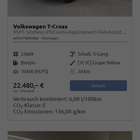
Volkswagen T-Cross
95PS Sitzheiz+PDCvohi+AppConnect+SideAssist+TravelAssist+ACC+Klima
sofort lieferbar
Neuwagen
Fahrzeugnr.
Getriebe
23669
Schalt. 5-Gang
Kraftstoff
Außenfarbe
Benzin
[1C1C] Grape Yellow
Leistung
Kilometerstand
70 kW (95 PS)
20 km
22.480,– €
Details
incl. 19% MwSt.
Verbrauch kombiniert:
6,00 l/100km
CO
-Klasse:
E
2
CO
-Emissionen:
136,00 g/km
2