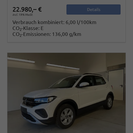
22.980,– €
Details
incl. 19% MwSt.
Verbrauch kombiniert:
6,00 l/100km
CO
-Klasse:
E
2
CO
-Emissionen:
136,00 g/km
2