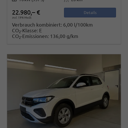
22.980,– €
Details
incl. 19% MwSt.
Verbrauch kombiniert:
6,00 l/100km
CO
-Klasse:
E
2
CO
-Emissionen:
136,00 g/km
2