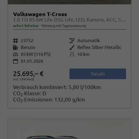
Volkswagen T-Cross
1.0 TSI 85 kW Life DSG Life, LED, Kamera, ACC, Side, Winter, 17-Zoll, 3-J. Garantie
sofort lieferbar
Fahrzeug mit Tageszulassung
Fahrzeugnr.
23752
Getriebe
Automatik
Kraftstoff
Benzin
Außenfarbe
Reflex Silber Metallic
Leistung
85 kW (116 PS)
Kilometerstand
10 km
01.01.2026
25.695,– €
Details
incl. 19% MwSt.
Verbrauch kombiniert:
5,80 l/100km
CO
-Klasse:
D
2
CO
-Emissionen:
132,00 g/km
2