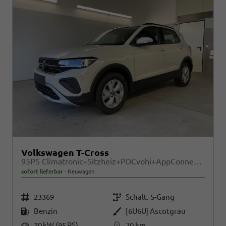
Volkswagen T-Cross
95PS Climatronic+Sitzheiz+PDCvohi+AppConnect+Side+TravelAssist+ACC
sofort lieferbar
Neuwagen
Fahrzeugnr.
Getriebe
23369
Schalt. 5-Gang
Kraftstoff
Außenfarbe
Benzin
[6U6U] Ascotgrau
Leistung
Kilometerstand
70 kW (95 PS)
20 km