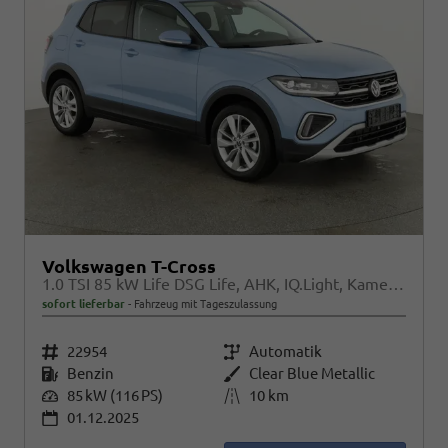
Volkswagen T-Cross
1.0 TSI 85 kW Life DSG Life, AHK, IQ.Light, Kamera, ACC, Side, Winter, 17-Zoll
sofort lieferbar
Fahrzeug mit Tageszulassung
Fahrzeugnr.
22954
Getriebe
Automatik
Kraftstoff
Benzin
Außenfarbe
Clear Blue Metallic
Leistung
85 kW (116 PS)
Kilometerstand
10 km
01.12.2025