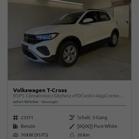
Volkswagen T-Cross
95PS Climatronic+Sitzheiz+PDCvohi+AppConnect+Side+TravelAssist+ACC
sofort lieferbar
Neuwagen
Fahrzeugnr.
Getriebe
23371
Schalt. 5-Gang
Kraftstoff
Außenfarbe
Benzin
[0Q0Q] Pure White
Leistung
Kilometerstand
70 kW (95 PS)
20 km