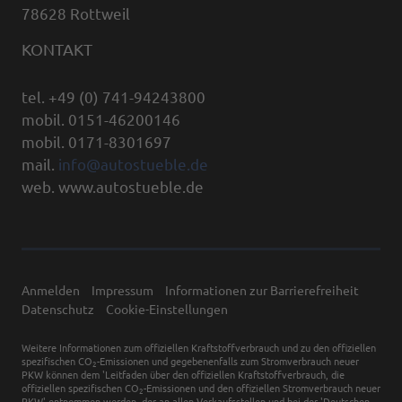
78628 Rottweil
KONTAKT
tel. +49 (0) 741-94243800
mobil. 0151-46200146
mobil. 0171-8301697
mail.
info@autostueble.de
web. www.autostueble.de
Anmelden
Impressum
Informationen zur Barrierefreiheit
Datenschutz
Cookie-Einstellungen
Weitere Informationen zum offiziellen Kraftstoffverbrauch und zu den offiziellen
spezifischen CO
-Emissionen und gegebenenfalls zum Stromverbrauch neuer
2
PKW können dem 'Leitfaden über den offiziellen Kraftstoffverbrauch, die
offiziellen spezifischen CO
-Emissionen und den offiziellen Stromverbrauch neuer
2
PKW' entnommen werden, der an allen Verkaufsstellen und bei der 'Deutschen