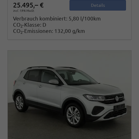
25.495,– €
Details
incl. 19% MwSt.
Verbrauch kombiniert:
5,80 l/100km
CO
-Klasse:
D
2
CO
-Emissionen:
132,00 g/km
2