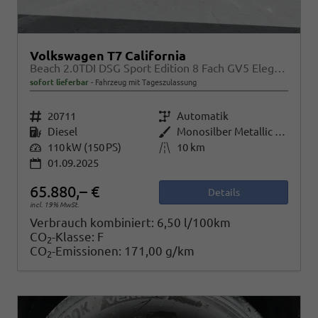
Volkswagen T7 California
Beach 2.0TDI DSG Sport Edition 8 Fach GV5 Elegance+
sofort lieferbar
Fahrzeug mit Tageszulassung
Fahrzeugnr.
20711
Getriebe
Automatik
Kraftstoff
Diesel
Außenfarbe
Monosilber Metallic / Energeticorange Metallic
Leistung
110 kW (150 PS)
Kilometerstand
10 km
01.09.2025
65.880,– €
Details
incl. 19% MwSt.
Verbrauch kombiniert:
6,50 l/100km
CO
-Klasse:
F
2
CO
-Emissionen:
171,00 g/km
2