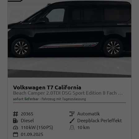
Volkswagen T7 California
Beach Camper 2.0TDI DSG Sport Edition 8 Fach GV5 High+
sofort lieferbar
Fahrzeug mit Tageszulassung
Fahrzeugnr.
20365
Getriebe
Automatik
Kraftstoff
Diesel
Außenfarbe
Deepblack Perleffekt
Leistung
110 kW (150 PS)
Kilometerstand
10 km
01.09.2025