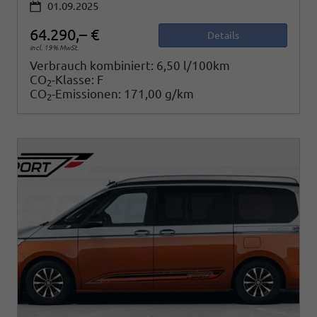
01.09.2025
64.290,– €
Details
incl. 19% MwSt.
Verbrauch kombiniert:
6,50 l/100km
CO
-Klasse:
F
2
CO
-Emissionen:
171,00 g/km
2