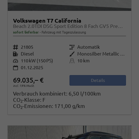
Volkswagen T7 California
Beach 2.0TDI DSG Sport Edition 8 Fach GV5 Premium+
sofort lieferbar
Fahrzeug mit Tageszulassung
Fahrzeugnr.
21805
Getriebe
Automatik
Kraftstoff
Diesel
Außenfarbe
Monosilber Metallic / Energetic Orange Metallic
Leistung
110 kW (150 PS)
Kilometerstand
10 km
01.12.2025
69.035,– €
Details
incl. 19% MwSt.
Verbrauch kombiniert:
6,50 l/100km
CO
-Klasse:
F
2
CO
-Emissionen:
171,00 g/km
2