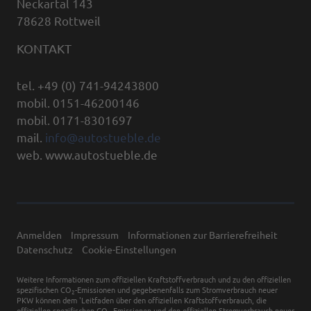
Neckartal 143
78628 Rottweil
KONTAKT
tel. +49 (0) 741-94243800
mobil. 0151-46200146
mobil. 0171-8301697
mail.
info@autostueble.de
web. www.autostueble.de
Anmelden
Impressum
Informationen zur Barrierefreiheit
Datenschutz
Cookie-Einstellungen
Weitere Informationen zum offiziellen Kraftstoffverbrauch und zu den offiziellen
spezifischen CO
-Emissionen und gegebenenfalls zum Stromverbrauch neuer
2
PKW können dem 'Leitfaden über den offiziellen Kraftstoffverbrauch, die
offiziellen spezifischen CO
-Emissionen und den offiziellen Stromverbrauch neuer