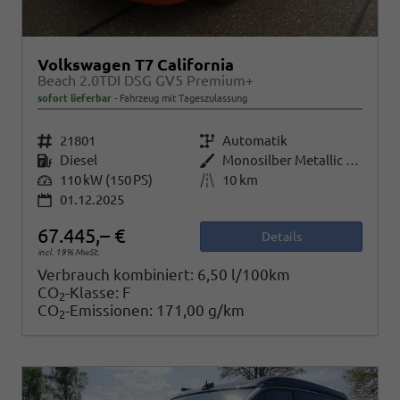
Volkswagen T7 California
Beach 2.0TDI DSG GV5 Premium+
sofort lieferbar
Fahrzeug mit Tageszulassung
Fahrzeugnr.
21801
Getriebe
Automatik
Kraftstoff
Diesel
Außenfarbe
Monosilber Metallic / Energetic Orange Metallic
Leistung
110 kW (150 PS)
Kilometerstand
10 km
01.12.2025
67.445,– €
Details
incl. 19% MwSt.
Verbrauch kombiniert:
6,50 l/100km
CO
-Klasse:
F
2
CO
-Emissionen:
171,00 g/km
2