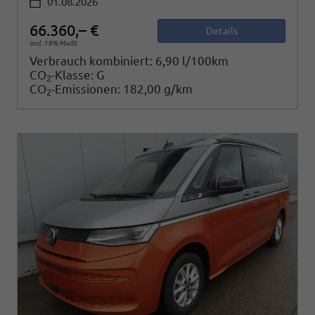
01.08.2026
66.360,– €
Details
incl. 19% MwSt.
Verbrauch kombiniert:
6,90 l/100km
CO
-Klasse:
G
2
CO
-Emissionen:
182,00 g/km
2