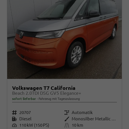
Volkswagen T7 California
Beach 2.0TDI DSG GV5 Elegance+
sofort lieferbar
Fahrzeug mit Tageszulassung
Fahrzeugnr.
20707
Getriebe
Automatik
Kraftstoff
Diesel
Außenfarbe
Monosilber Metallic / Energeticorange Metallic
Leistung
110 kW (150 PS)
Kilometerstand
10 km