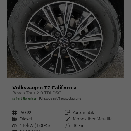
Volkswagen T7 California
Beach Tour 2.0 TDI DSG
sofort lieferbar
Fahrzeug mit Tageszulassung
Fahrzeugnr.
26392
Getriebe
Automatik
Kraftstoff
Diesel
Außenfarbe
Monosilber Metallic
Leistung
110 kW (150 PS)
Kilometerstand
10 km