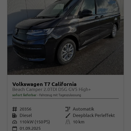
Volkswagen T7 California
Beach Camper 2.0TDI DSG GV5 High+
sofort lieferbar
Fahrzeug mit Tageszulassung
Fahrzeugnr.
20356
Getriebe
Automatik
Kraftstoff
Diesel
Außenfarbe
Deepblack Perleffekt
Leistung
110 kW (150 PS)
Kilometerstand
10 km
01.09.2025