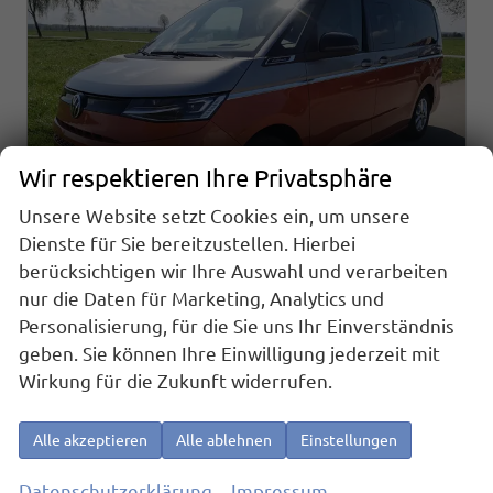
Wir respektieren Ihre Privatsphäre
Unsere Website setzt Cookies ein, um unsere
Dienste für Sie bereitzustellen. Hierbei
berücksichtigen wir Ihre Auswahl und verarbeiten
nur die Daten für Marketing, Analytics und
Volkswagen T7 California
Personalisierung, für die Sie uns Ihr Einverständnis
Beach 2.0TDI DSG GV5 High+
geben. Sie können Ihre Einwilligung jederzeit mit
sofort lieferbar
Fahrzeug mit Tageszulassung
Wirkung für die Zukunft widerrufen.
Fahrzeugnr.
21803
Getriebe
Automatik
Kraftstoff
Diesel
Außenfarbe
Monosilber Metallic / Energeticorange Metallic Dach Schwarz
Alle akzeptieren
Alle ablehnen
Einstellungen
Leistung
110 kW (150 PS)
Kilometerstand
10 km
01.09.2025
Datenschutzerklärung
Impressum