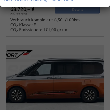
68.720,– €
Details
incl. 19% MwSt.
Verbrauch kombiniert:
6,50 l/100km
CO
-Klasse:
F
2
CO
-Emissionen:
171,00 g/km
2