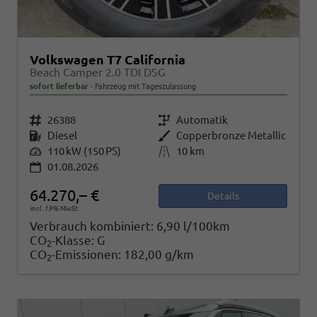
Volkswagen T7 California
Beach Camper 2.0 TDI DSG
sofort lieferbar
Fahrzeug mit Tageszulassung
Fahrzeugnr.
26388
Getriebe
Automatik
Kraftstoff
Diesel
Außenfarbe
Copperbronze Metallic
Leistung
110 kW (150 PS)
Kilometerstand
10 km
01.08.2026
64.270,– €
Details
incl. 19% MwSt.
Verbrauch kombiniert:
6,90 l/100km
CO
-Klasse:
G
2
CO
-Emissionen:
182,00 g/km
2