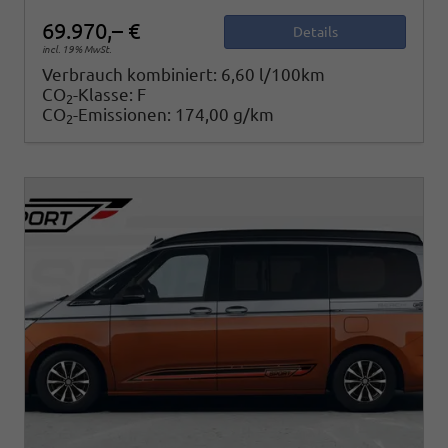
69.970,– €
Details
incl. 19% MwSt.
Verbrauch kombiniert:
6,60 l/100km
CO
-Klasse:
F
2
CO
-Emissionen:
174,00 g/km
2