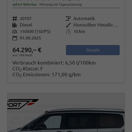
sofort lieferbar
Fahrzeug mit Tageszulassung
Fahrzeugnr.
20707
Getriebe
Automatik
Kraftstoff
Diesel
Außenfarbe
Monosilber Metallic / Energeticorange Metallic
Leistung
110 kW (150 PS)
Kilometerstand
10 km
01.09.2025
64.290,– €
Details
incl. 19% MwSt.
Verbrauch kombiniert:
6,50 l/100km
CO
-Klasse:
F
2
CO
-Emissionen:
171,00 g/km
2