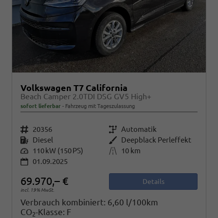
Volkswagen T7 California
Beach Camper 2.0TDI DSG GV5 High+
sofort lieferbar
Fahrzeug mit Tageszulassung
Fahrzeugnr.
20356
Getriebe
Automatik
Kraftstoff
Diesel
Außenfarbe
Deepblack Perleffekt
Leistung
110 kW (150 PS)
Kilometerstand
10 km
01.09.2025
69.970,– €
Details
incl. 19% MwSt.
Verbrauch kombiniert:
6,60 l/100km
CO
-Klasse:
F
2