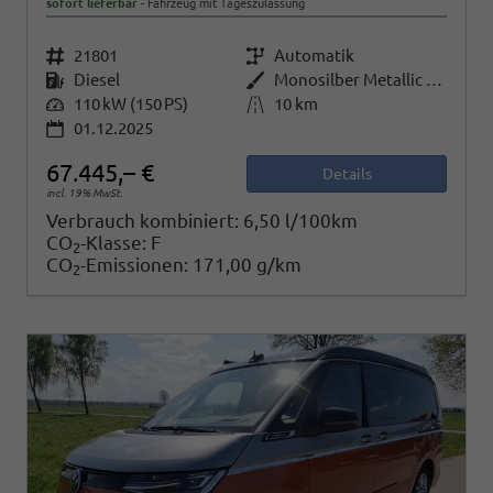
sofort lieferbar
Fahrzeug mit Tageszulassung
Fahrzeugnr.
21801
Getriebe
Automatik
Kraftstoff
Diesel
Außenfarbe
Monosilber Metallic / Energetic Orange Metallic
Leistung
110 kW (150 PS)
Kilometerstand
10 km
01.12.2025
67.445,– €
Details
incl. 19% MwSt.
Verbrauch kombiniert:
6,50 l/100km
CO
-Klasse:
F
2
CO
-Emissionen:
171,00 g/km
2