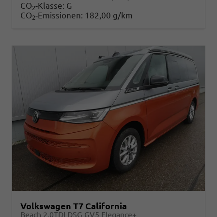
CO
-Klasse:
G
2
CO
-Emissionen:
182,00 g/km
2
Volkswagen T7 California
Beach 2.0TDI DSG GV5 Elegance+