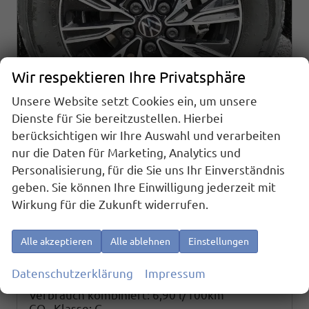
Wir respektieren Ihre Privatsphäre
Unsere Website setzt Cookies ein, um unsere
Dienste für Sie bereitzustellen. Hierbei
Volkswagen T7 California
berücksichtigen wir Ihre Auswahl und verarbeiten
Beach Tour 2.0 TDI DSG
nur die Daten für Marketing, Analytics und
sofort lieferbar
Fahrzeug mit Tageszulassung
Personalisierung, für die Sie uns Ihr Einverständnis
geben. Sie können Ihre Einwilligung jederzeit mit
Fahrzeugnr.
26392
Getriebe
Automatik
Wirkung für die Zukunft widerrufen.
Kraftstoff
Diesel
Außenfarbe
Monosilber Metallic
Leistung
110 kW (150 PS)
Kilometerstand
10 km
01.08.2026
Alle akzeptieren
Alle ablehnen
Einstellungen
66.360,– €
Details
Datenschutzerklärung
Impressum
incl. 19% MwSt.
Verbrauch kombiniert:
6,90 l/100km
CO
-Klasse:
G