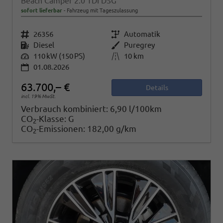
Beach Camper 2.0 TDI DSG
sofort lieferbar
Fahrzeug mit Tageszulassung
Fahrzeugnr.
26356
Getriebe
Automatik
Kraftstoff
Diesel
Außenfarbe
Puregrey
Leistung
110 kW (150 PS)
Kilometerstand
10 km
01.08.2026
63.700,– €
Details
incl. 19% MwSt.
Verbrauch kombiniert:
6,90 l/100km
CO
-Klasse:
G
2
CO
-Emissionen:
182,00 g/km
2