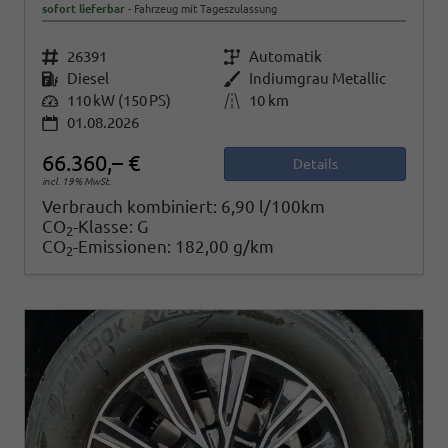
sofort lieferbar
Fahrzeug mit Tageszulassung
Fahrzeugnr.
26391
Getriebe
Automatik
Kraftstoff
Diesel
Außenfarbe
Indiumgrau Metallic
Leistung
110 kW (150 PS)
Kilometerstand
10 km
01.08.2026
66.360,– €
Details
incl. 19% MwSt.
Verbrauch kombiniert:
6,90 l/100km
CO
-Klasse:
G
2
CO
-Emissionen:
182,00 g/km
2