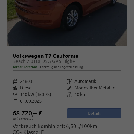
Volkswagen T7 California
Beach 2.0TDI DSG GV5 High+
sofort lieferbar
Fahrzeug mit Tageszulassung
Fahrzeugnr.
21803
Getriebe
Automatik
Kraftstoff
Diesel
Außenfarbe
Monosilber Metallic / Energeticorange Metallic Dach Schwarz
Leistung
110 kW (150 PS)
Kilometerstand
10 km
01.09.2025
68.720,– €
Details
incl. 19% MwSt.
Verbrauch kombiniert:
6,50 l/100km
CO
-Klasse:
F
2