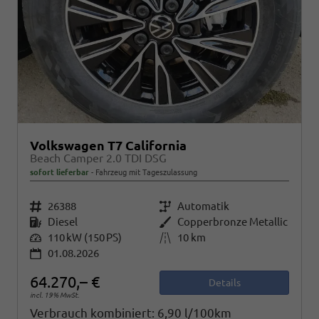
Volkswagen T7 California
Beach Camper 2.0 TDI DSG
sofort lieferbar
Fahrzeug mit Tageszulassung
Fahrzeugnr.
26388
Getriebe
Automatik
Kraftstoff
Diesel
Außenfarbe
Copperbronze Metallic
Leistung
110 kW (150 PS)
Kilometerstand
10 km
01.08.2026
64.270,– €
Details
incl. 19% MwSt.
Verbrauch kombiniert:
6,90 l/100km