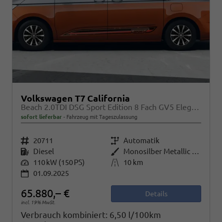
Volkswagen T7 California
Beach 2.0TDI DSG Sport Edition 8 Fach GV5 Elegance+
sofort lieferbar
Fahrzeug mit Tageszulassung
Fahrzeugnr.
20711
Getriebe
Automatik
Kraftstoff
Diesel
Außenfarbe
Monosilber Metallic / Energeticorange Metallic
Leistung
110 kW (150 PS)
Kilometerstand
10 km
01.09.2025
65.880,– €
Details
incl. 19% MwSt.
Verbrauch kombiniert:
6,50 l/100km