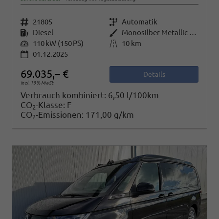
Fahrzeugnr.
21805
Getriebe
Automatik
Kraftstoff
Diesel
Außenfarbe
Monosilber Metallic / Energetic Orange Metallic
Leistung
110 kW (150 PS)
Kilometerstand
10 km
01.12.2025
69.035,– €
Details
incl. 19% MwSt.
Verbrauch kombiniert:
6,50 l/100km
CO
-Klasse:
F
2
CO
-Emissionen:
171,00 g/km
2