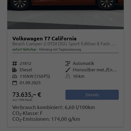
Volkswagen T7 California
Beach Camper 2.0TDI DSG Sport Edition 8 Fach GV5 High+
sofort lieferbar
Fahrzeug mit Tageszulassung
Fahrzeugnr.
21812
Getriebe
Automatik
Kraftstoff
Diesel
Außenfarbe
Monosilber met./Energetic Orange met. Dach Schwarz
Leistung
110 kW (150 PS)
Kilometerstand
10 km
01.09.2025
73.635,– €
Details
incl. 19% MwSt.
Verbrauch kombiniert:
6,60 l/100km
CO
-Klasse:
F
2
CO
-Emissionen:
174,00 g/km
2