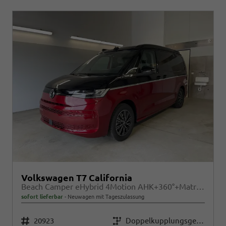
Volkswagen T7 California
Beach Camper eHybrid 4Motion AHK+360°+Matrix+Navi+Alu17+GJR+Sitzheiz+Keyless
sofort lieferbar
Neuwagen mit Tageszulassung
Fahrzeugnr.
20923
Getriebe
Doppelkupplungsgetriebe (DSG)