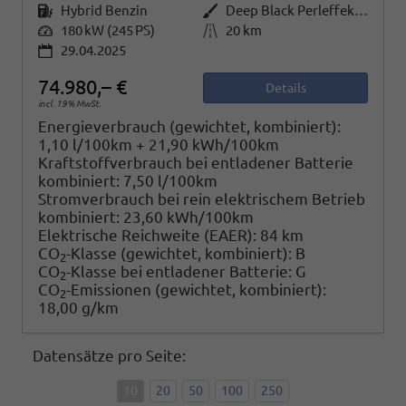
Kraftstoff
Hybrid Benzin
Außenfarbe
Deep Black Perleffekt / Fortana Rot Metallic (nur in Verb. mit abgedunkelte Scheiben, wenn nicht Serie)
Leistung
180 kW (245 PS)
Kilometerstand
20 km
29.04.2025
74.980,– €
Details
incl. 19% MwSt.
Energieverbrauch (gewichtet, kombiniert):
1,10 l/100km + 21,90 kWh/100km
Kraftstoffverbrauch bei entladener Batterie
kombiniert:
7,50 l/100km
Stromverbrauch bei rein elektrischem Betrieb
kombiniert:
23,60 kWh/100km
Elektrische Reichweite (EAER):
84 km
CO
-Klasse (gewichtet, kombiniert):
B
2
CO
-Klasse bei entladener Batterie:
G
2
CO
-Emissionen (gewichtet, kombiniert):
2
18,00 g/km
Datensätze pro Seite:
10
20
50
100
250