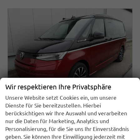
Wir respektieren Ihre Privatsphäre
Unsere Website setzt Cookies ein, um unsere
Dienste für Sie bereitzustellen. Hierbei
Volkswagen T7 California
berücksichtigen wir Ihre Auswahl und verarbeiten
Beach Camper 2.0TDI DSG Sport Edition 8 Fach GV5 High+
nur die Daten für Marketing, Analytics und
sofort lieferbar
Fahrzeug mit Tageszulassung
Personalisierung, für die Sie uns Ihr Einverständnis
geben. Sie können Ihre Einwilligung jederzeit mit
Fahrzeugnr.
21235
Getriebe
Automatik