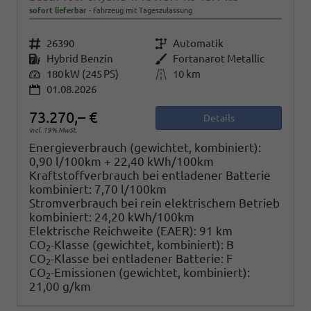
sofort lieferbar
Fahrzeug mit Tageszulassung
Fahrzeugnr.
26390
Getriebe
Automatik
Kraftstoff
Hybrid Benzin
Außenfarbe
Fortanarot Metallic
Leistung
180 kW (245 PS)
Kilometerstand
10 km
01.08.2026
73.270,– €
Details
incl. 19% MwSt.
Energieverbrauch (gewichtet, kombiniert):
0,90 l/100km + 22,40 kWh/100km
Kraftstoffverbrauch bei entladener Batterie
kombiniert:
7,70 l/100km
Stromverbrauch bei rein elektrischem Betrieb
kombiniert:
24,20 kWh/100km
Elektrische Reichweite (EAER):
91 km
CO
-Klasse (gewichtet, kombiniert):
B
2
CO
-Klasse bei entladener Batterie:
F
2
CO
-Emissionen (gewichtet, kombiniert):
2
21,00 g/km