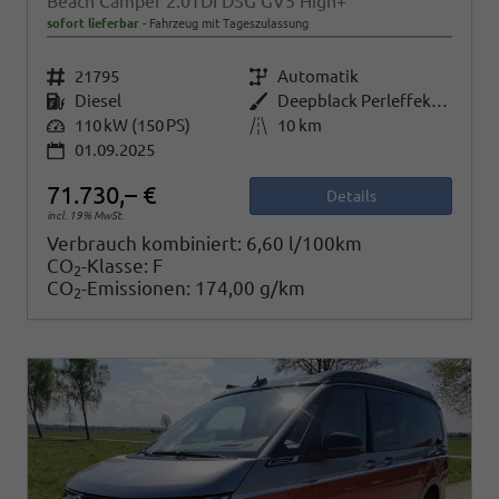
Beach Camper 2.0TDI DSG GV5 High+
sofort lieferbar
Fahrzeug mit Tageszulassung
Fahrzeugnr.
21795
Getriebe
Automatik
Kraftstoff
Diesel
Außenfarbe
Deepblack Perleffekt/Fortanarot Metallic
Leistung
110 kW (150 PS)
Kilometerstand
10 km
01.09.2025
71.730,– €
Details
incl. 19% MwSt.
Verbrauch kombiniert:
6,60 l/100km
CO
-Klasse:
F
2
CO
-Emissionen:
174,00 g/km
2