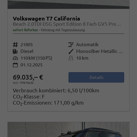
Volkswagen T7 California
Beach 2.0TDI DSG Sport Edition 8 Fach GV5 Premium+
sofort lieferbar
Fahrzeug mit Tageszulassung
Fahrzeugnr.
21805
Getriebe
Automatik
Kraftstoff
Diesel
Außenfarbe
Monosilber Metallic / Energetic Orange Metallic
Leistung
110 kW (150 PS)
Kilometerstand
10 km
01.12.2025
69.035,– €
Details
incl. 19% MwSt.
Verbrauch kombiniert:
6,50 l/100km
CO
-Klasse:
F
2
CO
-Emissionen:
171,00 g/km
2