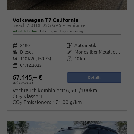
Volkswagen T7 California
Beach 2.0TDI DSG GV5 Premium+
sofort lieferbar
Fahrzeug mit Tageszulassung
Fahrzeugnr.
21801
Getriebe
Automatik
Kraftstoff
Diesel
Außenfarbe
Monosilber Metallic / Energetic Orange Metallic
Leistung
110 kW (150 PS)
Kilometerstand
10 km
01.12.2025
67.445,– €
Details
incl. 19% MwSt.
Verbrauch kombiniert:
6,50 l/100km
CO
-Klasse:
F
2
CO
-Emissionen:
171,00 g/km
2