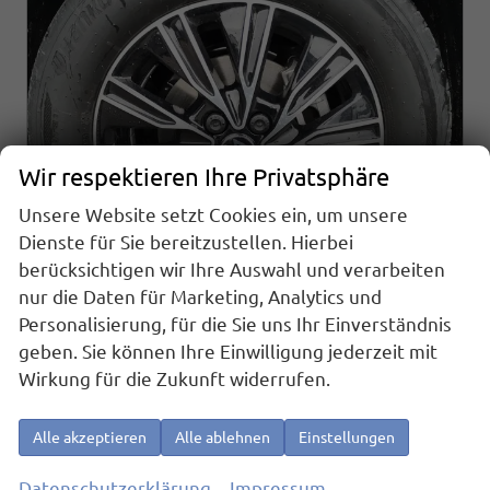
Wir respektieren Ihre Privatsphäre
Unsere Website setzt Cookies ein, um unsere
Dienste für Sie bereitzustellen. Hierbei
berücksichtigen wir Ihre Auswahl und verarbeiten
nur die Daten für Marketing, Analytics und
Volkswagen T7 California
Personalisierung, für die Sie uns Ihr Einverständnis
Beach Tour 2.0 TDI DSG
geben. Sie können Ihre Einwilligung jederzeit mit
sofort lieferbar
Fahrzeug mit Tageszulassung
Wirkung für die Zukunft widerrufen.
Fahrzeugnr.
26392
Getriebe
Automatik
Kraftstoff
Diesel
Außenfarbe
Monosilber Metallic
Alle akzeptieren
Alle ablehnen
Einstellungen
Leistung
110 kW (150 PS)
Kilometerstand
10 km
01.08.2026
Datenschutzerklärung
Impressum