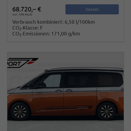
68.720,– €
Details
incl. 19% MwSt.
Verbrauch kombiniert:
6,50 l/100km
CO
-Klasse:
F
2
CO
-Emissionen:
171,00 g/km
2