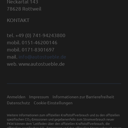
Neckartal 143
78628 Rottweil
KONTAKT
tel. +49 (0) 741-94243800
mobil. 0151-46200146
mobil. 0171-8301697
mail.
info@autostueble.de
web. www.autostueble.de
Anmelden
Impressum
Informationen zur Barrierefreiheit
Datenschutz
Cookie-Einstellungen
Weitere Informationen zum offiziellen Kraftstoffverbrauch und zu den offiziellen
spezifischen CO
-Emissionen und gegebenenfalls zum Stromverbrauch neuer
2
PKW können dem 'Leitfaden über den offiziellen Kraftstoffverbrauch, die
offiziellen spezifischen CO
-Emissionen und den offiziellen Stromverbrauch neuer