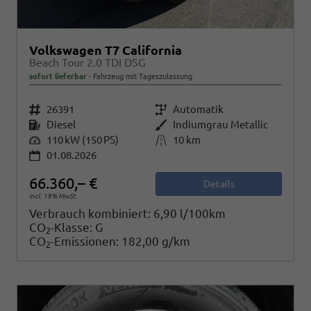
Volkswagen T7 California
Beach Tour 2.0 TDI DSG
sofort lieferbar
Fahrzeug mit Tageszulassung
Fahrzeugnr.
26391
Getriebe
Automatik
Kraftstoff
Diesel
Außenfarbe
Indiumgrau Metallic
Leistung
110 kW (150 PS)
Kilometerstand
10 km
01.08.2026
66.360,– €
Details
incl. 19% MwSt.
Verbrauch kombiniert:
6,90 l/100km
CO
-Klasse:
G
2
CO
-Emissionen:
182,00 g/km
2