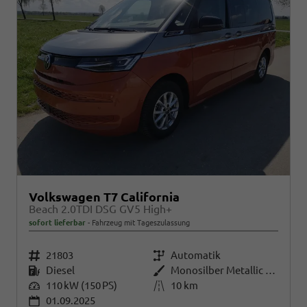
Volkswagen T7 California
Beach 2.0TDI DSG GV5 High+
sofort lieferbar
Fahrzeug mit Tageszulassung
Fahrzeugnr.
21803
Getriebe
Automatik
Kraftstoff
Diesel
Außenfarbe
Monosilber Metallic / Energeticorange Metallic Dach Schwarz
Leistung
110 kW (150 PS)
Kilometerstand
10 km
01.09.2025