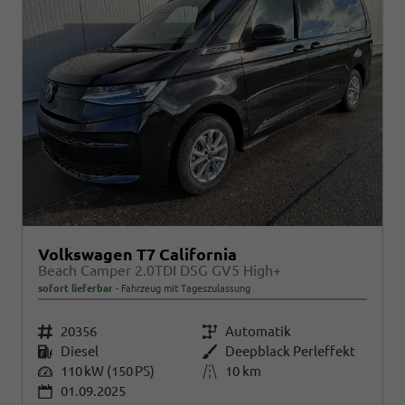
Volkswagen T7 California
Beach Camper 2.0TDI DSG GV5 High+
sofort lieferbar
Fahrzeug mit Tageszulassung
Fahrzeugnr.
20356
Getriebe
Automatik
Kraftstoff
Diesel
Außenfarbe
Deepblack Perleffekt
Leistung
110 kW (150 PS)
Kilometerstand
10 km
01.09.2025