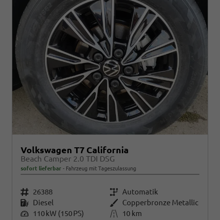
Volkswagen T7 California
Beach Camper 2.0 TDI DSG
sofort lieferbar
Fahrzeug mit Tageszulassung
Fahrzeugnr.
26388
Getriebe
Automatik
Kraftstoff
Diesel
Außenfarbe
Copperbronze Metallic
Leistung
110 kW (150 PS)
Kilometerstand
10 km