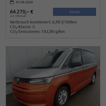
01.08.2026
64.270,– €
Details
incl. 19% MwSt.
Verbrauch kombiniert:
6,90 l/100km
CO
-Klasse:
G
2
CO
-Emissionen:
182,00 g/km
2