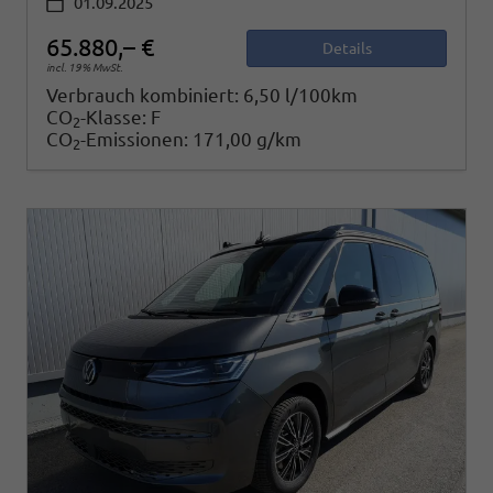
01.09.2025
65.880,– €
Details
incl. 19% MwSt.
Verbrauch kombiniert:
6,50 l/100km
CO
-Klasse:
F
2
CO
-Emissionen:
171,00 g/km
2