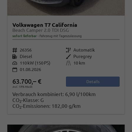
Volkswagen T7 California
Beach Camper 2.0 TDI DSG
sofort lieferbar
Fahrzeug mit Tageszulassung
Fahrzeugnr.
26356
Getriebe
Automatik
Kraftstoff
Diesel
Außenfarbe
Puregrey
Leistung
110 kW (150 PS)
Kilometerstand
10 km
01.08.2026
63.700,– €
Details
incl. 19% MwSt.
Verbrauch kombiniert:
6,90 l/100km
CO
-Klasse:
G
2
CO
-Emissionen:
182,00 g/km
2