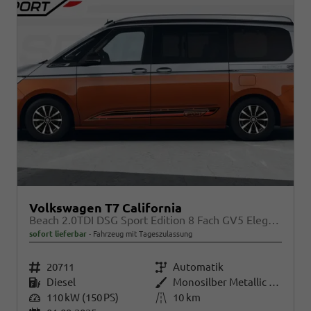
Volkswagen T7 California
Beach 2.0TDI DSG Sport Edition 8 Fach GV5 Elegance+
sofort lieferbar
Fahrzeug mit Tageszulassung
Fahrzeugnr.
20711
Getriebe
Automatik
Kraftstoff
Diesel
Außenfarbe
Monosilber Metallic / Energeticorange Metallic
Leistung
110 kW (150 PS)
Kilometerstand
10 km