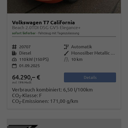
Volkswagen T7 California
Beach 2.0TDI DSG GV5 Elegance+
sofort lieferbar
Fahrzeug mit Tageszulassung
Fahrzeugnr.
20707
Getriebe
Automatik
Kraftstoff
Diesel
Außenfarbe
Monosilber Metallic / Energeticorange Metallic
Leistung
110 kW (150 PS)
Kilometerstand
10 km
01.09.2025
64.290,– €
Details
incl. 19% MwSt.
Verbrauch kombiniert:
6,50 l/100km
CO
-Klasse:
F
2
CO
-Emissionen:
171,00 g/km
2