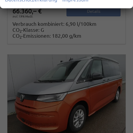
66.360,– €
Details
incl. 19% MwSt.
Verbrauch kombiniert:
6,90 l/100km
CO
-Klasse:
G
2
CO
-Emissionen:
182,00 g/km
2