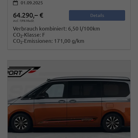
01.09.2025
64.290,– €
Details
incl. 19% MwSt.
Verbrauch kombiniert:
6,50 l/100km
CO
-Klasse:
F
2
CO
-Emissionen:
171,00 g/km
2