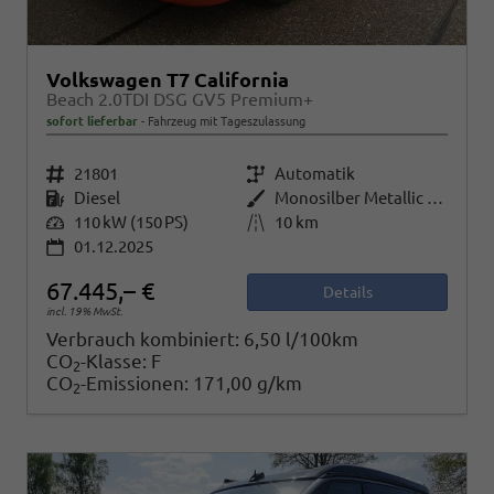
Volkswagen T7 California
Beach 2.0TDI DSG GV5 Premium+
sofort lieferbar
Fahrzeug mit Tageszulassung
Fahrzeugnr.
21801
Getriebe
Automatik
Kraftstoff
Diesel
Außenfarbe
Monosilber Metallic / Energetic Orange Metallic
Leistung
110 kW (150 PS)
Kilometerstand
10 km
01.12.2025
67.445,– €
Details
incl. 19% MwSt.
Verbrauch kombiniert:
6,50 l/100km
CO
-Klasse:
F
2
CO
-Emissionen:
171,00 g/km
2