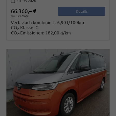
01.08.2026
66.360,– €
Details
incl. 19% MwSt.
Verbrauch kombiniert:
6,90 l/100km
CO
-Klasse:
G
2
CO
-Emissionen:
182,00 g/km
2