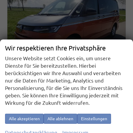
Wir respektieren Ihre Privatsphäre
Unsere Website setzt Cookies ein, um unsere
Dienste für Sie bereitzustellen. Hierbei
berücksichtigen wir Ihre Auswahl und verarbeiten
nur die Daten für Marketing, Analytics und
Volkswagen T7 California
Personalisierung, für die Sie uns Ihr Einverständnis
Beach 2.0TDI DSG GV5 High+
geben. Sie können Ihre Einwilligung jederzeit mit
sofort lieferbar
Fahrzeug mit Tageszulassung
Wirkung für die Zukunft widerrufen.
Fahrzeugnr.
21803
Getriebe
Automatik
Kraftstoff
Diesel
Außenfarbe
Monosilber Metallic / Energeticorange Metallic Dach Schwarz
Alle akzeptieren
Alle ablehnen
Einstellungen
Leistung
110 kW (150 PS)
Kilometerstand
10 km
01.09.2025
Datenschutzerklärung
Impressum