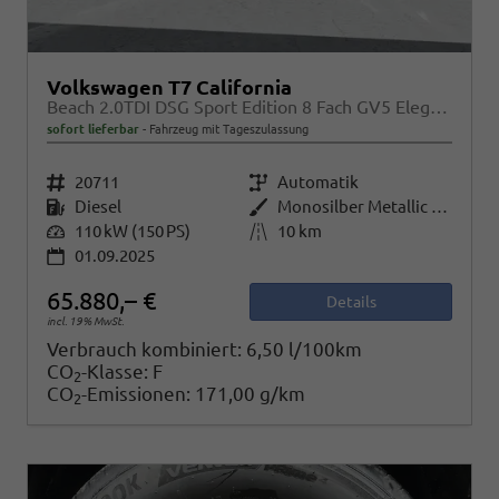
Volkswagen T7 California
Beach 2.0TDI DSG Sport Edition 8 Fach GV5 Elegance+
sofort lieferbar
Fahrzeug mit Tageszulassung
Fahrzeugnr.
20711
Getriebe
Automatik
Kraftstoff
Diesel
Außenfarbe
Monosilber Metallic / Energeticorange Metallic
Leistung
110 kW (150 PS)
Kilometerstand
10 km
01.09.2025
65.880,– €
Details
incl. 19% MwSt.
Verbrauch kombiniert:
6,50 l/100km
CO
-Klasse:
F
2
CO
-Emissionen:
171,00 g/km
2