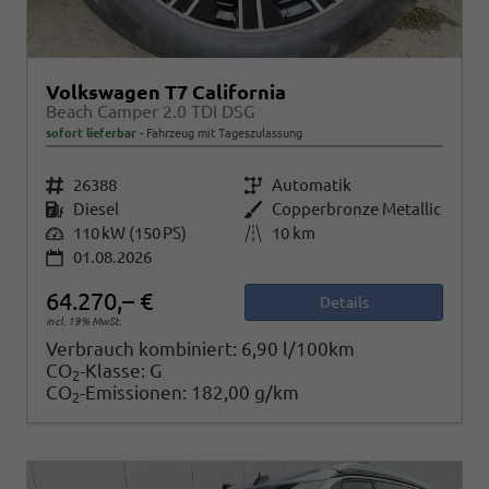
Volkswagen T7 California
Beach Camper 2.0 TDI DSG
sofort lieferbar
Fahrzeug mit Tageszulassung
Fahrzeugnr.
26388
Getriebe
Automatik
Kraftstoff
Diesel
Außenfarbe
Copperbronze Metallic
Leistung
110 kW (150 PS)
Kilometerstand
10 km
01.08.2026
64.270,– €
Details
incl. 19% MwSt.
Verbrauch kombiniert:
6,90 l/100km
CO
-Klasse:
G
2
CO
-Emissionen:
182,00 g/km
2