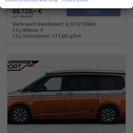
68.720,– €
Details
incl. 19% MwSt.
Verbrauch kombiniert:
6,50 l/100km
CO
-Klasse:
F
2
CO
-Emissionen:
171,00 g/km
2