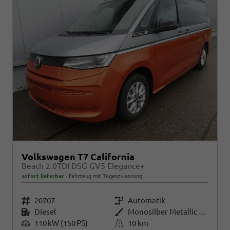
Volkswagen T7 California
Beach 2.0TDI DSG GV5 Elegance+
sofort lieferbar
Fahrzeug mit Tageszulassung
Fahrzeugnr.
20707
Getriebe
Automatik
Kraftstoff
Diesel
Außenfarbe
Monosilber Metallic / Energeticorange Metallic
Leistung
110 kW (150 PS)
Kilometerstand
10 km