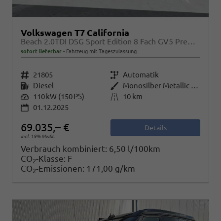
Volkswagen T7 California
Beach 2.0TDI DSG Sport Edition 8 Fach GV5 Premium+
sofort lieferbar
Fahrzeug mit Tageszulassung
Fahrzeugnr.
21805
Getriebe
Automatik
Kraftstoff
Diesel
Außenfarbe
Monosilber Metallic / Energetic Orange Metallic
Leistung
110 kW (150 PS)
Kilometerstand
10 km
01.12.2025
69.035,– €
Details
incl. 19% MwSt.
Verbrauch kombiniert:
6,50 l/100km
CO
-Klasse:
F
2
CO
-Emissionen:
171,00 g/km
2