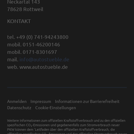
Neckartal 143
78628 Rottweil
KONTAKT
tel. +49 (0) 741-94243800
mobil. 0151-46200146
mobil. 0171-8301697
mail.
info@autostueble.de
web. www.autostueble.de
Anmelden
Impressum
Informationen zur Barrierefreiheit
Datenschutz
Cookie-Einstellungen
Weitere Informationen zum offiziellen Kraftstoffverbrauch und zu den offiziellen
spezifischen CO
-Emissionen und gegebenenfalls zum Stromverbrauch neuer
2
PKW können dem 'Leitfaden über den offiziellen Kraftstoffverbrauch, die
offiziellen spezifischen CO
-Emissionen und den offiziellen Stromverbrauch neuer