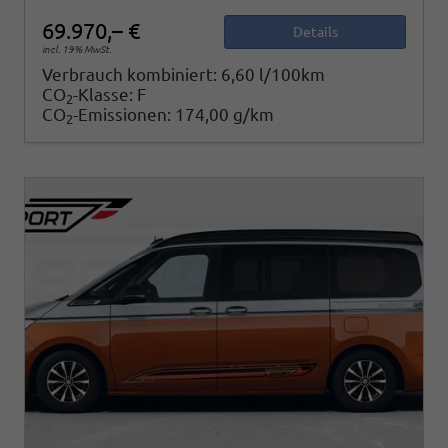
69.970,– €
Details
incl. 19% MwSt.
Verbrauch kombiniert:
6,60 l/100km
CO
-Klasse:
F
2
CO
-Emissionen:
174,00 g/km
2