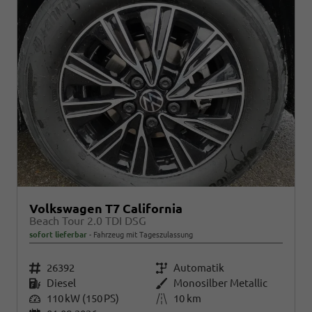
Volkswagen T7 California
Beach Tour 2.0 TDI DSG
sofort lieferbar
Fahrzeug mit Tageszulassung
Fahrzeugnr.
26392
Getriebe
Automatik
Kraftstoff
Diesel
Außenfarbe
Monosilber Metallic
Leistung
110 kW (150 PS)
Kilometerstand
10 km