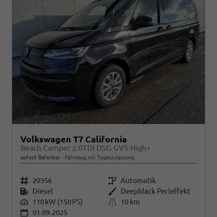
Volkswagen T7 California
Beach Camper 2.0TDI DSG GV5 High+
sofort lieferbar
Fahrzeug mit Tageszulassung
Fahrzeugnr.
20356
Getriebe
Automatik
Kraftstoff
Diesel
Außenfarbe
Deepblack Perleffekt
Leistung
110 kW (150 PS)
Kilometerstand
10 km
01.09.2025