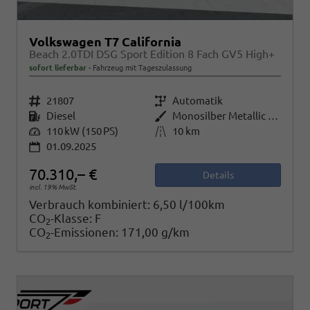
Volkswagen T7 California
Beach 2.0TDI DSG Sport Edition 8 Fach GV5 High+
sofort lieferbar
Fahrzeug mit Tageszulassung
Fahrzeugnr.
21807
Getriebe
Automatik
Kraftstoff
Diesel
Außenfarbe
Monosilber Metallic / Energeticorange Metallic Dach Schwarz
Leistung
110 kW (150 PS)
Kilometerstand
10 km
01.09.2025
70.310,– €
Details
incl. 19% MwSt.
Verbrauch kombiniert:
6,50 l/100km
CO
-Klasse:
F
2
CO
-Emissionen:
171,00 g/km
2