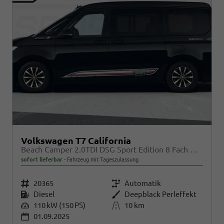
Volkswagen T7 California
Beach Camper 2.0TDI DSG Sport Edition 8 Fach GV5 High+
sofort lieferbar
Fahrzeug mit Tageszulassung
Fahrzeugnr.
20365
Getriebe
Automatik
Kraftstoff
Diesel
Außenfarbe
Deepblack Perleffekt
Leistung
110 kW (150 PS)
Kilometerstand
10 km
01.09.2025