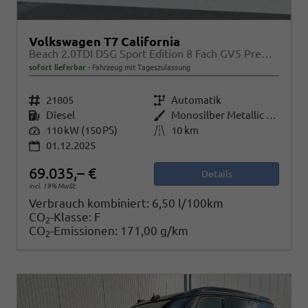
Volkswagen T7 California
Beach 2.0TDI DSG Sport Edition 8 Fach GV5 Premium+
sofort lieferbar
Fahrzeug mit Tageszulassung
Fahrzeugnr.
21805
Getriebe
Automatik
Kraftstoff
Diesel
Außenfarbe
Monosilber Metallic / Energetic Orange Metallic
Leistung
110 kW (150 PS)
Kilometerstand
10 km
01.12.2025
69.035,– €
Details
incl. 19% MwSt.
Verbrauch kombiniert:
6,50 l/100km
CO
-Klasse:
F
2
CO
-Emissionen:
171,00 g/km
2