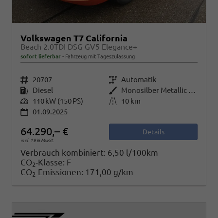
Volkswagen T7 California
Beach 2.0TDI DSG GV5 Elegance+
sofort lieferbar
Fahrzeug mit Tageszulassung
Fahrzeugnr.
20707
Getriebe
Automatik
Kraftstoff
Diesel
Außenfarbe
Monosilber Metallic / Energeticorange Metallic
Leistung
110 kW (150 PS)
Kilometerstand
10 km
01.09.2025
64.290,– €
Details
incl. 19% MwSt.
Verbrauch kombiniert:
6,50 l/100km
CO
-Klasse:
F
2
CO
-Emissionen:
171,00 g/km
2