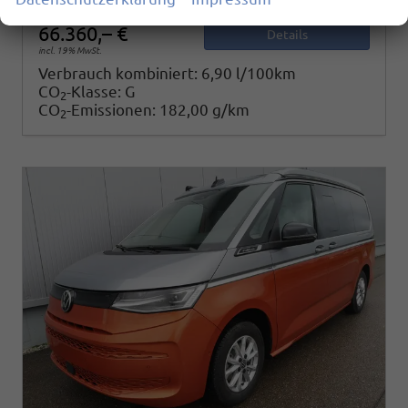
66.360,– €
Details
incl. 19% MwSt.
Verbrauch kombiniert:
6,90 l/100km
CO
-Klasse:
G
2
CO
-Emissionen:
182,00 g/km
2