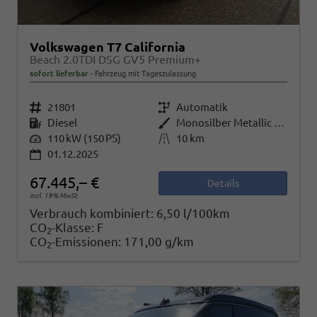
Volkswagen T7 California
Beach 2.0TDI DSG GV5 Premium+
sofort lieferbar
Fahrzeug mit Tageszulassung
Fahrzeugnr.
21801
Getriebe
Automatik
Kraftstoff
Diesel
Außenfarbe
Monosilber Metallic / Energetic Orange Metallic
Leistung
110 kW (150 PS)
Kilometerstand
10 km
01.12.2025
67.445,– €
Details
incl. 19% MwSt.
Verbrauch kombiniert:
6,50 l/100km
CO
-Klasse:
F
2
CO
-Emissionen:
171,00 g/km
2