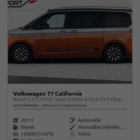
Volkswagen T7 California
Beach 2.0TDI DSG Sport Edition 8 Fach GV5 Elegance+
sofort lieferbar
Fahrzeug mit Tageszulassung
Fahrzeugnr.
20711
Getriebe
Automatik
Kraftstoff
Diesel
Außenfarbe
Monosilber Metallic / Energeticorange Metallic
Leistung
110 kW (150 PS)
Kilometerstand
10 km