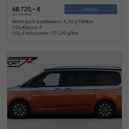
68.720,– €
Details
incl. 19% MwSt.
Verbrauch kombiniert:
6,50 l/100km
CO
-Klasse:
F
2
CO
-Emissionen:
171,00 g/km
2