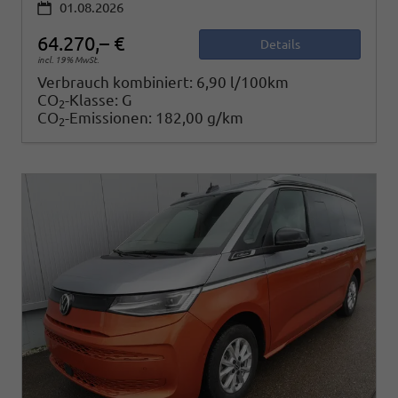
01.08.2026
64.270,– €
Details
incl. 19% MwSt.
Verbrauch kombiniert:
6,90 l/100km
CO
-Klasse:
G
2
CO
-Emissionen:
182,00 g/km
2