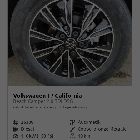
Volkswagen T7 California
Beach Camper 2.0 TDI DSG
sofort lieferbar
Fahrzeug mit Tageszulassung
Fahrzeugnr.
26388
Getriebe
Automatik
Kraftstoff
Diesel
Außenfarbe
Copperbronze Metallic
Leistung
110 kW (150 PS)
Kilometerstand
10 km