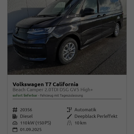
Volkswagen T7 California
Beach Camper 2.0TDI DSG GV5 High+
sofort lieferbar
Fahrzeug mit Tageszulassung
Fahrzeugnr.
20356
Getriebe
Automatik
Kraftstoff
Diesel
Außenfarbe
Deepblack Perleffekt
Leistung
110 kW (150 PS)
Kilometerstand
10 km
01.09.2025