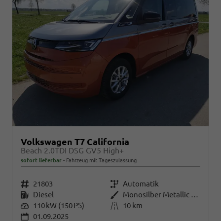
Volkswagen T7 California
Beach 2.0TDI DSG GV5 High+
sofort lieferbar
Fahrzeug mit Tageszulassung
Fahrzeugnr.
21803
Getriebe
Automatik
Kraftstoff
Diesel
Außenfarbe
Monosilber Metallic / Energeticorange Metallic Dach Schwarz
Leistung
110 kW (150 PS)
Kilometerstand
10 km
01.09.2025