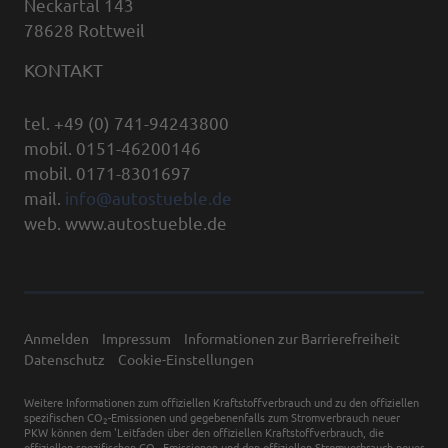
Neckartal 143
78628 Rottweil
KONTAKT
tel. +49 (0) 741-94243800
mobil. 0151-46200146
mobil. 0171-8301697
mail.
info@autostueble.de
web. www.autostueble.de
Anmelden
Impressum
Informationen zur Barrierefreiheit
Datenschutz
Cookie-Einstellungen
Weitere Informationen zum offiziellen Kraftstoffverbrauch und zu den offiziellen
spezifischen CO
-Emissionen und gegebenenfalls zum Stromverbrauch neuer
2
PKW können dem 'Leitfaden über den offiziellen Kraftstoffverbrauch, die
offiziellen spezifischen CO
-Emissionen und den offiziellen Stromverbrauch neuer