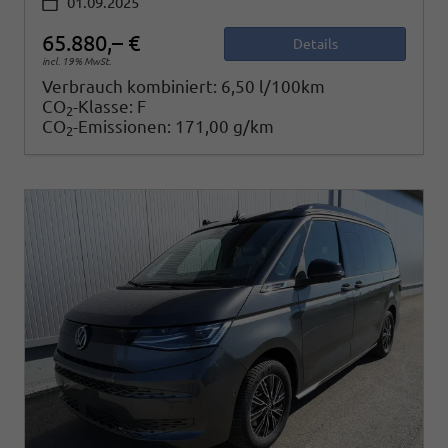
01.09.2025
65.880,– €
Details
incl. 19% MwSt.
Verbrauch kombiniert:
6,50 l/100km
CO
-Klasse:
F
2
CO
-Emissionen:
171,00 g/km
2