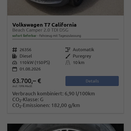
Volkswagen T7 California
Beach Camper 2.0 TDI DSG
sofort lieferbar
Fahrzeug mit Tageszulassung
Fahrzeugnr.
26356
Getriebe
Automatik
Kraftstoff
Diesel
Außenfarbe
Puregrey
Leistung
110 kW (150 PS)
Kilometerstand
10 km
01.08.2026
63.700,– €
Details
incl. 19% MwSt.
Verbrauch kombiniert:
6,90 l/100km
CO
-Klasse:
G
2
CO
-Emissionen:
182,00 g/km
2