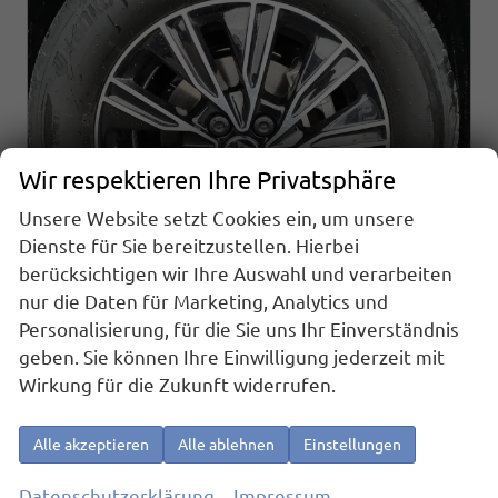
Wir respektieren Ihre Privatsphäre
Unsere Website setzt Cookies ein, um unsere
Dienste für Sie bereitzustellen. Hierbei
berücksichtigen wir Ihre Auswahl und verarbeiten
nur die Daten für Marketing, Analytics und
Volkswagen T7 California
Personalisierung, für die Sie uns Ihr Einverständnis
Beach Tour 2.0 TDI DSG
geben. Sie können Ihre Einwilligung jederzeit mit
sofort lieferbar
Fahrzeug mit Tageszulassung
Wirkung für die Zukunft widerrufen.
Fahrzeugnr.
26392
Getriebe
Automatik
Kraftstoff
Diesel
Außenfarbe
Monosilber Metallic
Alle akzeptieren
Alle ablehnen
Einstellungen
Leistung
110 kW (150 PS)
Kilometerstand
10 km
01.08.2026
Datenschutzerklärung
Impressum