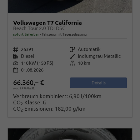
Volkswagen T7 California
Beach Tour 2.0 TDI DSG
sofort lieferbar
Fahrzeug mit Tageszulassung
Fahrzeugnr.
26391
Getriebe
Automatik
Kraftstoff
Diesel
Außenfarbe
Indiumgrau Metallic
Leistung
110 kW (150 PS)
Kilometerstand
10 km
01.08.2026
66.360,– €
Details
incl. 19% MwSt.
Verbrauch kombiniert:
6,90 l/100km
CO
-Klasse:
G
2
CO
-Emissionen:
182,00 g/km
2