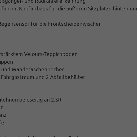
 Fußgänger- und Radfahrererkennung
ifahrer, Kopfairbags für die äußeren Sitzplätze hinten un
 Regensensor für die Frontscheibenwischer
erstärktem Velours-Teppichboden
wippen
r und Wanderaschenbecher
 Fahrgastraum und 2 Abfallbehälter
rmlehnen beidseitig an 2.SR
en
anz
fe