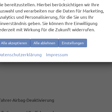
ung - Warmluftausströmung Armaturentafel oben mittig,
ie bereitzustellen. Hierbei berücksichtigen wir Ihre
x. Laufzeit 120 min., Leistung in kW: 5 kW),
uswahl und verarbeiten nur die Daten für Marketing,
nalytics und Personalisierung, für die Sie uns Ihr
icht
inverständnis geben. Sie können Ihre Einwilligung
00.000 Km
ederzeit mit Wirkung für die Zukunft widerrufen.
Alle akzeptieren
Alle ablehnen
Einstellungen
adebuchsen im Fahrgastraum
less für Apple CarPlay und Android Auto
atenschutzerklärung
Impressum
ifahrer-Airbag-Deaktivierung