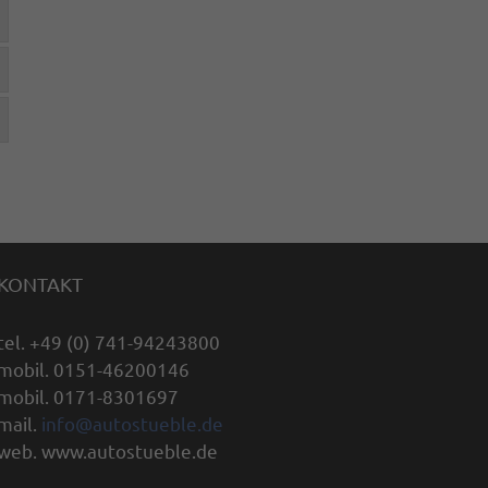
KONTAKT
tel. +49 (0) 741-94243800
mobil. 0151-46200146
mobil. 0171-8301697
mail.
info@autostueble.de
web. www.autostueble.de