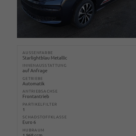
AUSSENFARBE
Starlightblau Metallic
INNENAUSSTATTUNG
auf Anfrage
GETRIEBE
Automatik
ANTRIEBSACHSE
Frontantrieb
PARTIKELFILTER
1
SCHADSTOFFKLASSE
Euro 6
HUBRAUM
1.968 ccm