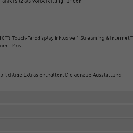
ifahrersitz als Vorbereitung für den
10"") Touch-Farbdisplay inklusive ""Streaming & Internet"
nect Plus
spflichtige Extras enthalten. Die genaue Ausstattung