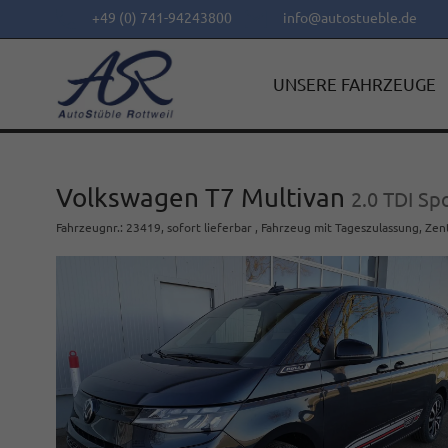
+49 (0) 741-94243800
info@autostueble.de
UNSERE FAHRZEUGE
Volkswagen T7 Multivan
2.0 TDI Sp
Fahrzeugnr.
:
23419
,
sofort lieferbar
,
Fahrzeug mit Tageszulassung
, Zen