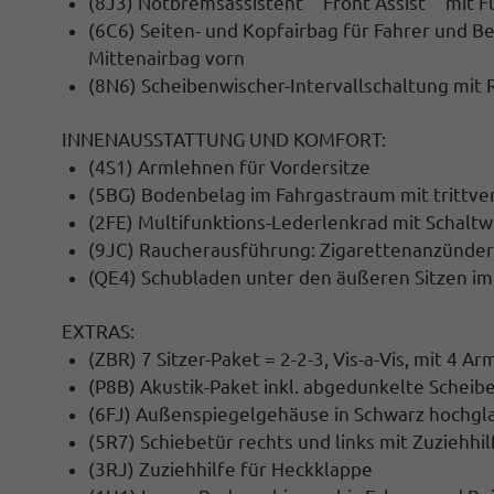
(8J3) Notbremsassistent ""Front Assist"" mit
(6C6) Seiten- und Kopfairbag für Fahrer und Be
Mittenairbag vorn
(8N6) Scheibenwischer-Intervallschaltung mit
INNENAUSSTATTUNG UND KOMFORT:
(4S1) Armlehnen für Vordersitze
(5BG) Bodenbelag im Fahrgastraum mit trittv
(2FE) Multifunktions-Lederlenkrad mit Schalt
(9JC) Raucherausführung: Zigarettenanzünde
(QE4) Schubladen unter den äußeren Sitzen im
EXTRAS:
(ZBR) 7 Sitzer-Paket = 2-2-3, Vis-a-Vis, mit 4 A
(P8B) Akustik-Paket inkl. abgedunkelte Scheib
(6FJ) Außenspiegelgehäuse in Schwarz hochgl
(5R7) Schiebetür rechts und links mit Zuziehhil
(3RJ) Zuziehhilfe für Heckklappe