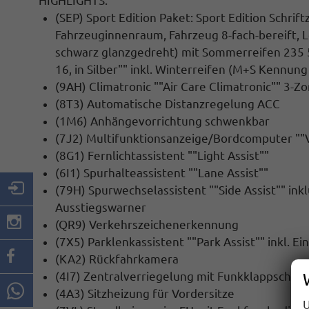
HIGHLIGHTS:
(SEP) Sport Edition Paket: Sport Edition Schri
Fahrzeuginnenraum, Fahrzeug 8-fach-bereift, L
schwarz glanzgedreht) mit Sommerreifen 235 50
16, in Silber"" inkl. Winterreifen (M+S Kennung 
(9AH) Climatronic ""Air Care Climatronic"" 3-Z
(8T3) Automatische Distanzregelung ACC
(1M6) Anhängevorrichtung schwenkbar
(7J2) Multifunktionsanzeige/Bordcomputer ""Vi
(8G1) Fernlichtassistent ""Light Assist""
(6I1) Spurhalteassistent ""Lane Assist""
(79H) Spurwechselassistent ""Side Assist"" ink
Ausstiegswarner
(QR9) Verkehrszeichenerkennung
(7X5) Parklenkassistent ""Park Assist"" inkl. E
(KA2) Rückfahrkamera
(4I7) Zentralverriegelung mit Funkklappschlüsse
(4A3) Sitzheizung für Vordersitze
U