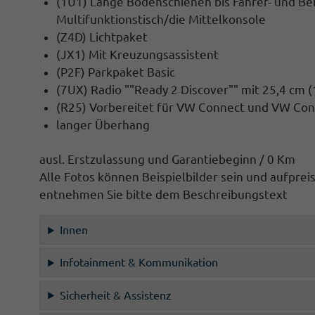
(1U1) Lange Bodenschienen
bis Fahrer- und Be
Multifunktionstisch/die Mittelkonsole
(Z4D) Lichtpaket
(JX1) Mit Kreuzungsassistent
(P2F) Parkpaket Basic
(7UX) Radio ""Ready 2 Discover"" mit 25,4 cm (
(R25) Vorbereitet für VW Connect und VW Con
langer Überhang
ausl. Erstzulassung und Garantiebeginn / 0 Km
Alle Fotos können Beispielbilder sein und aufprei
entnehmen Sie bitte dem Beschreibungstext
Innen
Infotainment & Kommunikation
Sicherheit & Assistenz