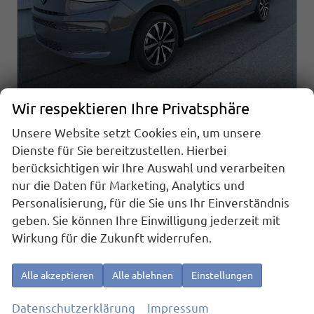
Wir respektieren Ihre Privatsphäre
Unsere Website setzt Cookies ein, um unsere
Volkswagen T7 Multivan
Sport Edition 2,0TDI DSG Lite LÜ 5 Sitzer
Dienste für Sie bereitzustellen. Hierbei
sofort lieferbar
Fahrzeug mit Tageszulassung
berücksichtigen wir Ihre Auswahl und verarbeiten
nur die Daten für Marketing, Analytics und
Fahrzeugnr.
25883
Getriebe
Automatik
Personalisierung, für die Sie uns Ihr Einverständnis
Kraftstoff
Diesel
Außenfarbe
Puregrey
geben. Sie können Ihre Einwilligung jederzeit mit
Leistung
110 kW (150 PS)
Kilometerstand
10 km
Wirkung für die Zukunft widerrufen.
01.08.2026
51.090,– €
Details
Alle akzeptieren
Alle ablehnen
Einstellungen
incl. 19% MwSt.
Verbrauch kombiniert:
6,70 l/100km
Datenschutzerklärung
Impressum
CO
-Klasse:
F