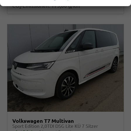
2
CO
-Emissionen:
175,00 g/km
2
Volkswagen T7 Multivan
Sport Edition 2,0TDI DSG Lite KÜ 7 Sitzer