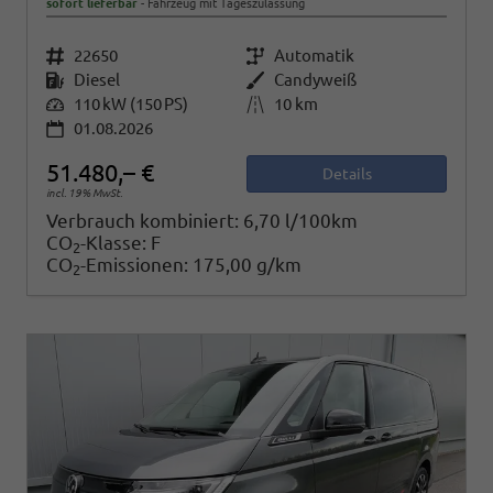
sofort lieferbar
Fahrzeug mit Tageszulassung
Fahrzeugnr.
22650
Getriebe
Automatik
Kraftstoff
Diesel
Außenfarbe
Candyweiß
Leistung
110 kW (150 PS)
Kilometerstand
10 km
01.08.2026
51.480,– €
Details
incl. 19% MwSt.
Verbrauch kombiniert:
6,70 l/100km
CO
-Klasse:
F
2
CO
-Emissionen:
175,00 g/km
2