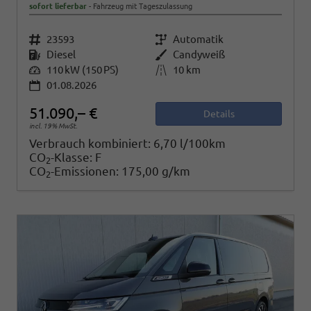
sofort lieferbar
Fahrzeug mit Tageszulassung
Fahrzeugnr.
23593
Getriebe
Automatik
Kraftstoff
Diesel
Außenfarbe
Candyweiß
Leistung
110 kW (150 PS)
Kilometerstand
10 km
01.08.2026
51.090,– €
Details
incl. 19% MwSt.
Verbrauch kombiniert:
6,70 l/100km
CO
-Klasse:
F
2
CO
-Emissionen:
175,00 g/km
2