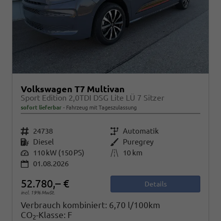
Volkswagen T7 Multivan
Sport Edition 2,0TDI DSG Lite LÜ 7 Sitzer
sofort lieferbar
Fahrzeug mit Tageszulassung
Fahrzeugnr.
24738
Getriebe
Automatik
Kraftstoff
Diesel
Außenfarbe
Puregrey
Leistung
110 kW (150 PS)
Kilometerstand
10 km
01.08.2026
52.780,– €
Details
incl. 19% MwSt.
Verbrauch kombiniert:
6,70 l/100km
CO
-Klasse:
F
2