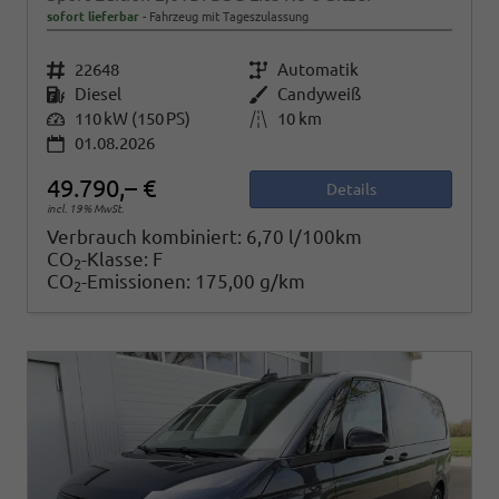
sofort lieferbar
Fahrzeug mit Tageszulassung
Fahrzeugnr.
22648
Getriebe
Automatik
Kraftstoff
Diesel
Außenfarbe
Candyweiß
Leistung
110 kW (150 PS)
Kilometerstand
10 km
01.08.2026
49.790,– €
Details
incl. 19% MwSt.
Verbrauch kombiniert:
6,70 l/100km
CO
-Klasse:
F
2
CO
-Emissionen:
175,00 g/km
2