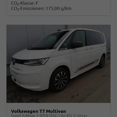
CO
-Klasse:
F
2
CO
-Emissionen:
175,00 g/km
2
Volkswagen T7 Multivan
Sport Edition 2,0TDI DSG Lite KÜ 5 Sitzer