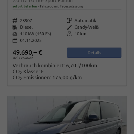
2.0 TDI LÜ Lite Sport Edition
sofort lieferbar
Fahrzeug mit Tageszulassung
Fahrzeugnr.
23907
Getriebe
Automatik
Kraftstoff
Diesel
Außenfarbe
Candy-Weiß
Leistung
110 kW (150 PS)
Kilometerstand
10 km
01.11.2025
49.690,– €
Details
incl. 19% MwSt.
Verbrauch kombiniert:
6,70 l/100km
CO
-Klasse:
F
2
CO
-Emissionen:
175,00 g/km
2