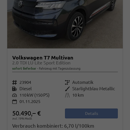
Volkswagen T7 Multivan
2.0 TDI LÜ Lite Sport Edition
sofort lieferbar
Fahrzeug mit Tageszulassung
Fahrzeugnr.
23904
Getriebe
Automatik
Kraftstoff
Diesel
Außenfarbe
Starlightblau Metallic
Leistung
110 kW (150 PS)
Kilometerstand
10 km
01.11.2025
50.490,– €
Details
incl. 19% MwSt.
Verbrauch kombiniert:
6,70 l/100km