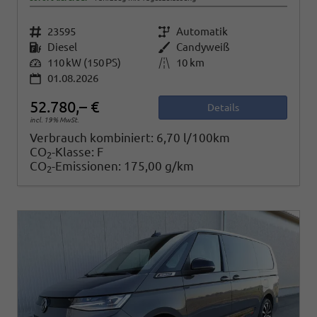
Fahrzeugnr.
23595
Getriebe
Automatik
Kraftstoff
Diesel
Außenfarbe
Candyweiß
Leistung
110 kW (150 PS)
Kilometerstand
10 km
01.08.2026
52.780,– €
Details
incl. 19% MwSt.
Verbrauch kombiniert:
6,70 l/100km
CO
-Klasse:
F
2
CO
-Emissionen:
175,00 g/km
2