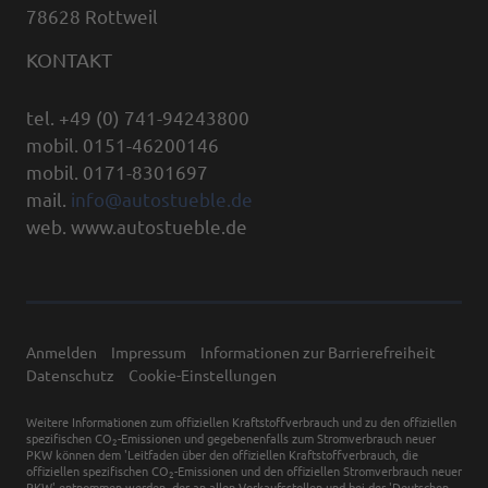
78628 Rottweil
KONTAKT
tel. +49 (0) 741-94243800
mobil. 0151-46200146
mobil. 0171-8301697
mail.
info@autostueble.de
web. www.autostueble.de
Anmelden
Impressum
Informationen zur Barrierefreiheit
Datenschutz
Cookie-Einstellungen
Weitere Informationen zum offiziellen Kraftstoffverbrauch und zu den offiziellen
spezifischen CO
-Emissionen und gegebenenfalls zum Stromverbrauch neuer
2
PKW können dem 'Leitfaden über den offiziellen Kraftstoffverbrauch, die
offiziellen spezifischen CO
-Emissionen und den offiziellen Stromverbrauch neuer
2
PKW' entnommen werden, der an allen Verkaufsstellen und bei der 'Deutschen