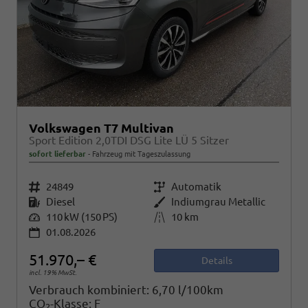
Volkswagen T7 Multivan
Sport Edition 2,0TDI DSG Lite LÜ 5 Sitzer
sofort lieferbar
Fahrzeug mit Tageszulassung
Fahrzeugnr.
24849
Getriebe
Automatik
Kraftstoff
Diesel
Außenfarbe
Indiumgrau Metallic
Leistung
110 kW (150 PS)
Kilometerstand
10 km
01.08.2026
51.970,– €
Details
incl. 19% MwSt.
Verbrauch kombiniert:
6,70 l/100km
CO
-Klasse:
F
2