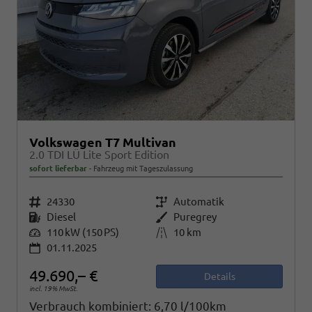
Volkswagen T7 Multivan
2.0 TDI LÜ Lite Sport Edition
sofort lieferbar
Fahrzeug mit Tageszulassung
Fahrzeugnr.
24330
Getriebe
Automatik
Kraftstoff
Diesel
Außenfarbe
Puregrey
Leistung
110 kW (150 PS)
Kilometerstand
10 km
01.11.2025
49.690,– €
Details
incl. 19% MwSt.
Verbrauch kombiniert:
6,70 l/100km