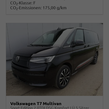
CO
-Klasse:
F
2
CO
-Emissionen:
175,00 g/km
2
Volkswagen T7 Multivan
Sport Edition 2,0TDI DSG Komfort LÜ 5 Sitzer