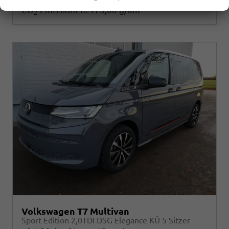
2
CO
-Emissionen:
175,00 g/km
2
Volkswagen T7 Multivan
Sport Edition 2,0TDI DSG Elegance KÜ 5 Sitzer