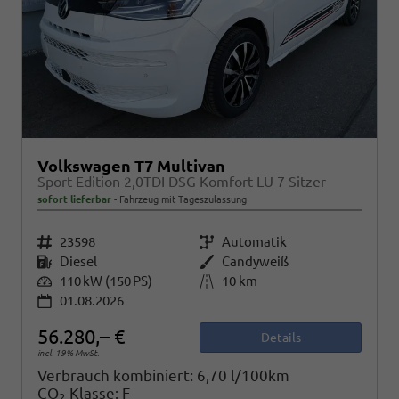
Volkswagen T7 Multivan
Sport Edition 2,0TDI DSG Komfort LÜ 7 Sitzer
sofort lieferbar
Fahrzeug mit Tageszulassung
Fahrzeugnr.
23598
Getriebe
Automatik
Kraftstoff
Diesel
Außenfarbe
Candyweiß
Leistung
110 kW (150 PS)
Kilometerstand
10 km
01.08.2026
56.280,– €
Details
incl. 19% MwSt.
Verbrauch kombiniert:
6,70 l/100km
CO
-Klasse:
F
2