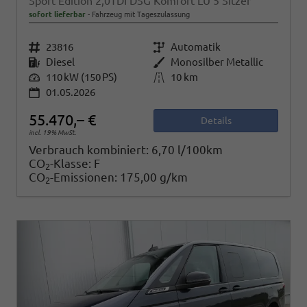
Sport Edition 2,0TDI DSG Komfort LÜ 5 Sitzer
sofort lieferbar
Fahrzeug mit Tageszulassung
Fahrzeugnr.
23816
Getriebe
Automatik
Kraftstoff
Diesel
Außenfarbe
Monosilber Metallic
Leistung
110 kW (150 PS)
Kilometerstand
10 km
01.05.2026
55.470,– €
Details
incl. 19% MwSt.
Verbrauch kombiniert:
6,70 l/100km
CO
-Klasse:
F
2
CO
-Emissionen:
175,00 g/km
2