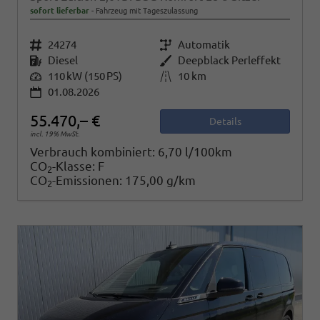
sofort lieferbar
Fahrzeug mit Tageszulassung
Fahrzeugnr.
24274
Getriebe
Automatik
Kraftstoff
Diesel
Außenfarbe
Deepblack Perleffekt
Leistung
110 kW (150 PS)
Kilometerstand
10 km
01.08.2026
55.470,– €
Details
incl. 19% MwSt.
Verbrauch kombiniert:
6,70 l/100km
CO
-Klasse:
F
2
CO
-Emissionen:
175,00 g/km
2