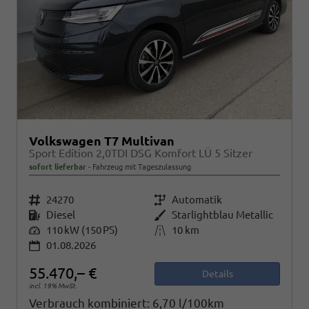
Volkswagen T7 Multivan
Sport Edition 2,0TDI DSG Komfort LÜ 5 Sitzer
sofort lieferbar
Fahrzeug mit Tageszulassung
Fahrzeugnr.
24270
Getriebe
Automatik
Kraftstoff
Diesel
Außenfarbe
Starlightblau Metallic
Leistung
110 kW (150 PS)
Kilometerstand
10 km
01.08.2026
55.470,– €
Details
incl. 19% MwSt.
Verbrauch kombiniert:
6,70 l/100km