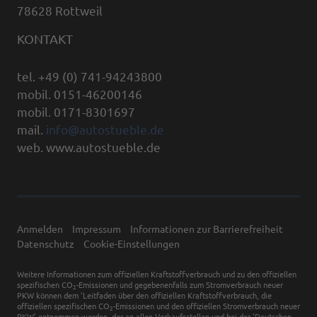
78628 Rottweil
KONTAKT
tel. +49 (0) 741-94243800
mobil. 0151-46200146
mobil. 0171-8301697
mail.
info@autostueble.de
web. www.autostueble.de
Anmelden
Impressum
Informationen zur Barrierefreiheit
Datenschutz
Cookie-Einstellungen
Weitere Informationen zum offiziellen Kraftstoffverbrauch und zu den offiziellen
spezifischen CO
-Emissionen und gegebenenfalls zum Stromverbrauch neuer
2
PKW können dem 'Leitfaden über den offiziellen Kraftstoffverbrauch, die
offiziellen spezifischen CO
-Emissionen und den offiziellen Stromverbrauch neuer
2
PKW' entnommen werden, der an allen Verkaufsstellen und bei der 'Deutschen