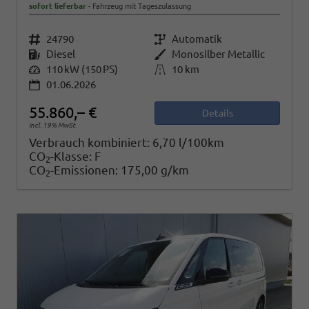
sofort lieferbar
Fahrzeug mit Tageszulassung
Fahrzeugnr.
24790
Getriebe
Automatik
Kraftstoff
Diesel
Außenfarbe
Monosilber Metallic
Leistung
110 kW (150 PS)
Kilometerstand
10 km
01.06.2026
55.860,– €
Details
incl. 19% MwSt.
Verbrauch kombiniert:
6,70 l/100km
CO
-Klasse:
F
2
CO
-Emissionen:
175,00 g/km
2