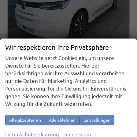
Wir respektieren Ihre Privatsphäre
Unsere Website setzt Cookies ein, um unsere
Volkswagen T7 Multivan
Sport Edition 2,0TDI DSG Elegance KÜ 5 Sitzer
Dienste für Sie bereitzustellen. Hierbei
sofort lieferbar
Fahrzeug mit Tageszulassung
berücksichtigen wir Ihre Auswahl und verarbeiten
nur die Daten für Marketing, Analytics und
Fahrzeugnr.
23425
Getriebe
Automatik
Personalisierung, für die Sie uns Ihr Einverständnis
Kraftstoff
Diesel
Außenfarbe
Candyweiß
geben. Sie können Ihre Einwilligung jederzeit mit
Leistung
110 kW (150 PS)
Kilometerstand
10 km
Wirkung für die Zukunft widerrufen.
01.05.2026
55.890,– €
Details
Alle akzeptieren
Alle ablehnen
Einstellungen
incl. 19% MwSt.
Verbrauch kombiniert:
6,70 l/100km
Datenschutzerklärung
Impressum
CO
-Klasse:
F