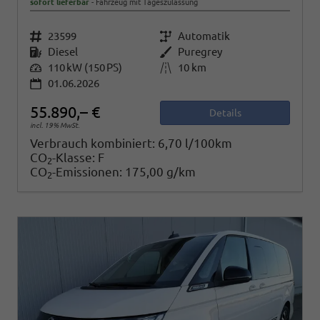
sofort lieferbar
Fahrzeug mit Tageszulassung
Fahrzeugnr.
23599
Getriebe
Automatik
Kraftstoff
Diesel
Außenfarbe
Puregrey
Leistung
110 kW (150 PS)
Kilometerstand
10 km
01.06.2026
55.890,– €
Details
incl. 19% MwSt.
Verbrauch kombiniert:
6,70 l/100km
CO
-Klasse:
F
2
CO
-Emissionen:
175,00 g/km
2