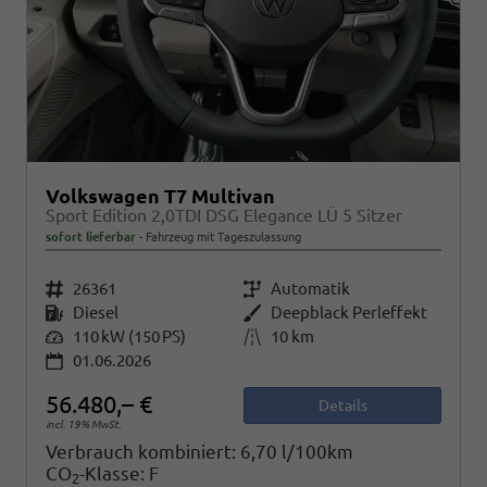
Volkswagen T7 Multivan
Sport Edition 2,0TDI DSG Elegance LÜ 5 Sitzer
sofort lieferbar
Fahrzeug mit Tageszulassung
Fahrzeugnr.
26361
Getriebe
Automatik
Kraftstoff
Diesel
Außenfarbe
Deepblack Perleffekt
Leistung
110 kW (150 PS)
Kilometerstand
10 km
01.06.2026
56.480,– €
Details
incl. 19% MwSt.
Verbrauch kombiniert:
6,70 l/100km
CO
-Klasse:
F
2