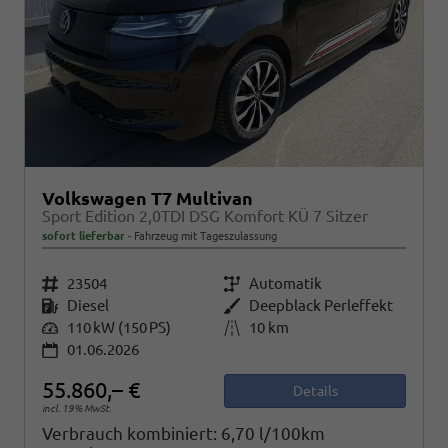
Volkswagen T7 Multivan
Sport Edition 2,0TDI DSG Komfort KÜ 7 Sitzer
sofort lieferbar
Fahrzeug mit Tageszulassung
Fahrzeugnr.
23504
Getriebe
Automatik
Kraftstoff
Diesel
Außenfarbe
Deepblack Perleffekt
Leistung
110 kW (150 PS)
Kilometerstand
10 km
01.06.2026
55.860,– €
Details
incl. 19% MwSt.
Verbrauch kombiniert:
6,70 l/100km