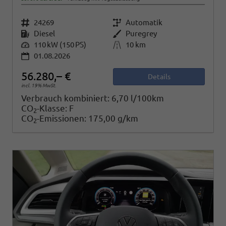
Fahrzeugnr.
24269
Getriebe
Automatik
Kraftstoff
Diesel
Außenfarbe
Puregrey
Leistung
110 kW (150 PS)
Kilometerstand
10 km
01.08.2026
56.280,– €
Details
incl. 19% MwSt.
Verbrauch kombiniert:
6,70 l/100km
CO
-Klasse:
F
2
CO
-Emissionen:
175,00 g/km
2