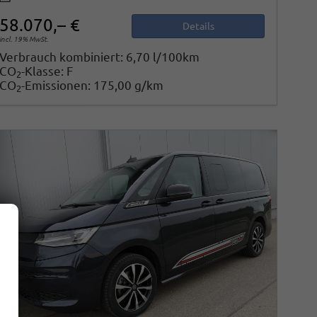
58.070,– €
Details
incl. 19% MwSt.
Verbrauch kombiniert:
6,70 l/100km
CO
-Klasse:
F
2
CO
-Emissionen:
175,00 g/km
2