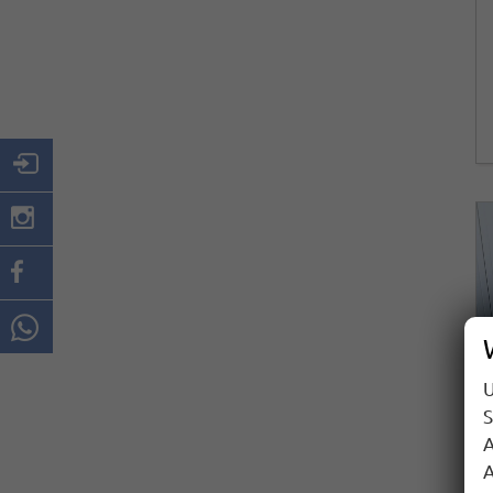
U
S
A
A