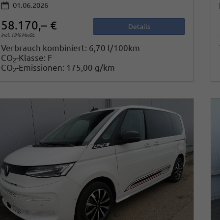
01.06.2026
58.170,– €
Details
incl. 19% MwSt.
Verbrauch kombiniert:
6,70 l/100km
CO
-Klasse:
F
2
CO
-Emissionen:
175,00 g/km
2