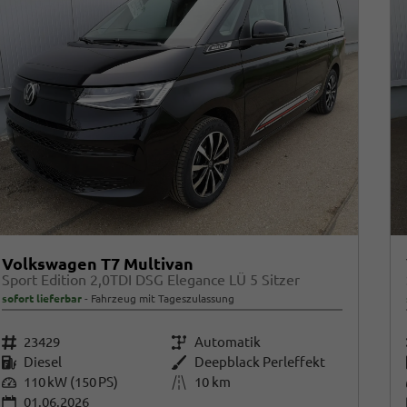
Volkswagen T7 Multivan
Sport Edition 2,0TDI DSG Elegance LÜ 5 Sitzer
sofort lieferbar
Fahrzeug mit Tageszulassung
Fahrzeugnr.
23429
Getriebe
Automatik
Kraftstoff
Diesel
Außenfarbe
Deepblack Perleffekt
Leistung
110 kW (150 PS)
Kilometerstand
10 km
01.06.2026