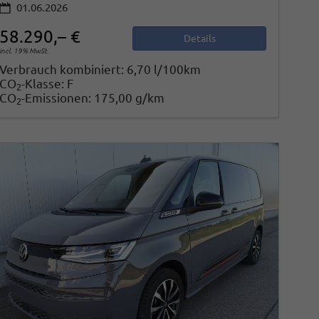
01.06.2026
58.290,– €
Details
incl. 19% MwSt.
Verbrauch kombiniert:
6,70 l/100km
CO
-Klasse:
F
2
CO
-Emissionen:
175,00 g/km
2