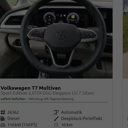
Volkswagen T7 Multivan
Sport Edition 2,0TDI DSG Elegance LÜ 7 Sitzer
sofort lieferbar
Fahrzeug mit Tageszulassung
Fahrzeugnr.
26362
Getriebe
Automatik
Kraftstoff
Diesel
Außenfarbe
Deepblack Perleffekt
Leistung
110 kW (150 PS)
Kilometerstand
10 km