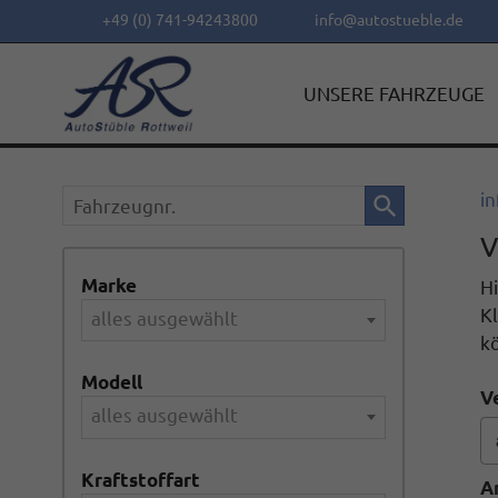
+49 (0) 741-94243800
info@autostueble.de
UNSERE FAHRZEUGE
Fahrzeugnr.
in
V
Marke
Hi
Kl
alles ausgewählt
k
Modell
V
alles ausgewählt
Kraftstoffart
A