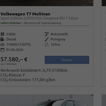
Volkswagen T7 Multivan
Sport Edition 2,0TDI DSG Elegance KÜ 7 Sitzer
sofort lieferbar
Fahrzeug mit Tageszulassung
Fahrzeugnr.
23602
Getriebe
Automatik
Kraftstoff
Diesel
Außenfarbe
Puregrey
Leistung
110 kW (150 PS)
Kilometerstand
10 km
01.06.2026
57.580,– €
Details
incl. 19% MwSt.
Verbrauch kombiniert:
6,70 l/100km
CO
-Klasse:
F
2
CO
-Emissionen:
175,00 g/km
2