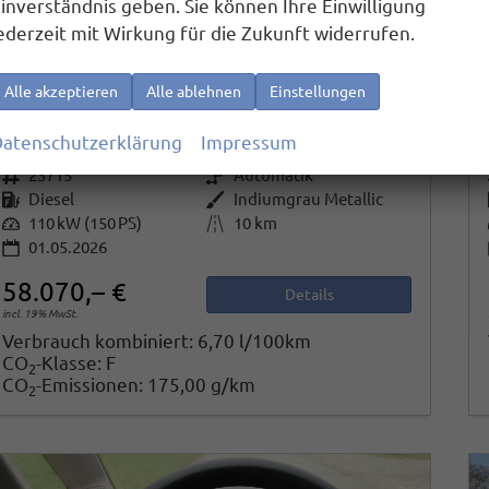
inverständnis geben. Sie können Ihre Einwilligung
ederzeit mit Wirkung für die Zukunft widerrufen.
Volkswagen T7 Multivan
Alle akzeptieren
Alle ablehnen
Einstellungen
Sport Edition 2,0TDI DSG Elegance LÜ 5 Sitzer
sofort lieferbar
Fahrzeug mit Tageszulassung
atenschutzerklärung
Impressum
Fahrzeugnr.
23715
Getriebe
Automatik
Kraftstoff
Diesel
Außenfarbe
Indiumgrau Metallic
Leistung
110 kW (150 PS)
Kilometerstand
10 km
01.05.2026
58.070,– €
Details
incl. 19% MwSt.
Verbrauch kombiniert:
6,70 l/100km
CO
-Klasse:
F
2
CO
-Emissionen:
175,00 g/km
2