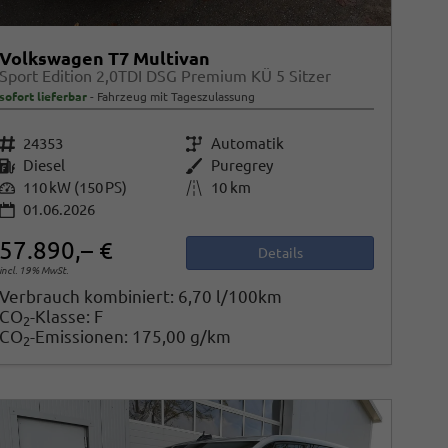
Volkswagen T7 Multivan
Sport Edition 2,0TDI DSG Premium KÜ 5 Sitzer
sofort lieferbar
Fahrzeug mit Tageszulassung
Fahrzeugnr.
24353
Getriebe
Automatik
Kraftstoff
Diesel
Außenfarbe
Puregrey
Leistung
110 kW (150 PS)
Kilometerstand
10 km
01.06.2026
57.890,– €
Details
incl. 19% MwSt.
Verbrauch kombiniert:
6,70 l/100km
CO
-Klasse:
F
2
CO
-Emissionen:
175,00 g/km
2