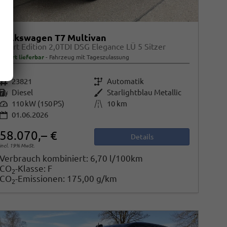
Volkswagen T7 Multivan
Sport Edition 2,0TDI DSG Elegance LÜ 5 Sitzer
sofort lieferbar
Fahrzeug mit Tageszulassung
Fahrzeugnr.
23821
Getriebe
Automatik
Kraftstoff
Diesel
Außenfarbe
Starlightblau Metallic
Leistung
110 kW (150 PS)
Kilometerstand
10 km
01.06.2026
58.070,– €
Details
incl. 19% MwSt.
Verbrauch kombiniert:
6,70 l/100km
CO
-Klasse:
F
2
CO
-Emissionen:
175,00 g/km
2