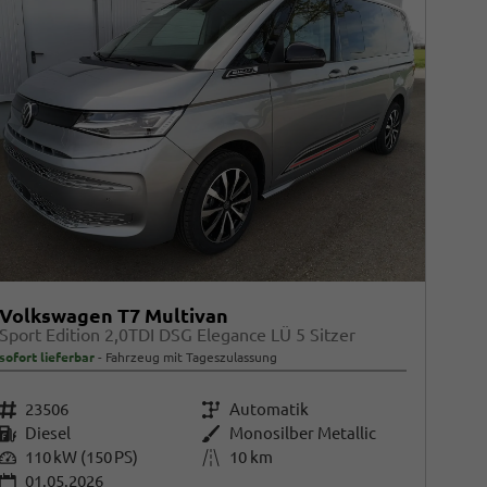
Volkswagen T7 Multivan
Sport Edition 2,0TDI DSG Elegance LÜ 5 Sitzer
sofort lieferbar
Fahrzeug mit Tageszulassung
Fahrzeugnr.
23506
Getriebe
Automatik
Kraftstoff
Diesel
Außenfarbe
Monosilber Metallic
Leistung
110 kW (150 PS)
Kilometerstand
10 km
01.05.2026