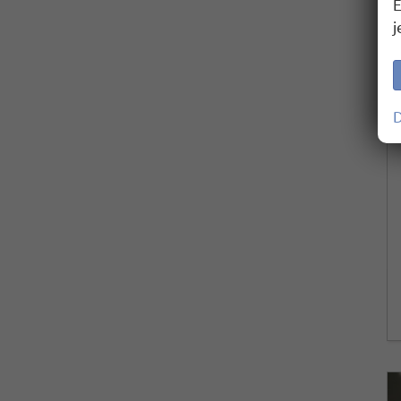
E
j
D