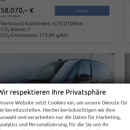
58.070,– €
Details
incl. 19% MwSt.
Verbrauch kombiniert:
6,70 l/100km
CO
-Klasse:
F
2
CO
-Emissionen:
175,00 g/km
2
Wir respektieren Ihre Privatsphäre
nsere Website setzt Cookies ein, um unsere Dienste für
ie bereitzustellen. Hierbei berücksichtigen wir Ihre
uswahl und verarbeiten nur die Daten für Marketing,
nalytics und Personalisierung, für die Sie uns Ihr