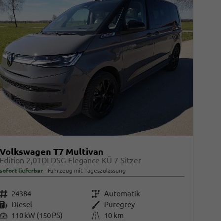
Volkswagen T7 Multivan
Edition 2,0TDI DSG Elegance KÜ 7 Sitzer
sofort lieferbar
Fahrzeug mit Tageszulassung
Fahrzeugnr.
24384
Getriebe
Automatik
Kraftstoff
Diesel
Außenfarbe
Puregrey
Leistung
110 kW (150 PS)
Kilometerstand
10 km