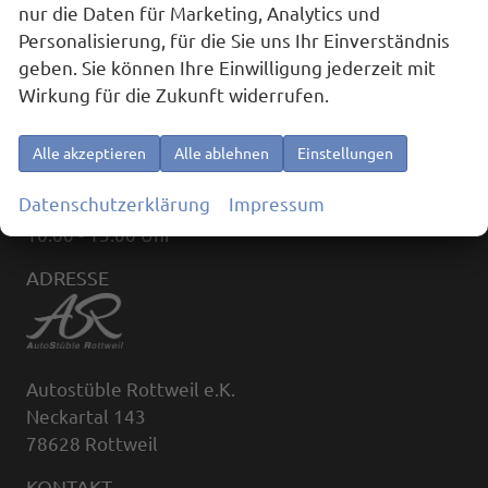
nur die Daten für Marketing, Analytics und
Personalisierung, für die Sie uns Ihr Einverständnis
geben. Sie können Ihre Einwilligung jederzeit mit
ÖFFNUNGSZEITEN
Wirkung für die Zukunft widerrufen.
Montag bis Freitag:
09:00 - 18:00
Alle akzeptieren
Alle ablehnen
Einstellungen
(außerhalb der Öffnungszeiten, nach Terminvereinbarung)
Datenschutzerklärung
Impressum
Samstag:
10:00 - 13:00 Uhr
ADRESSE
Autostüble Rottweil e.K.
Neckartal 143
78628 Rottweil
KONTAKT