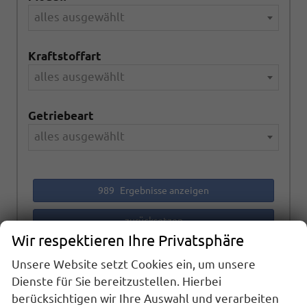
alles ausgewählt
Kraftstoffart
alles ausgewählt
Getriebeart
alles ausgewählt
989
Ergebnisse anzeigen
zurücksetzen
Wir respektieren Ihre Privatsphäre
Unsere Website setzt Cookies ein, um unsere
Anmelden
Dienste für Sie bereitzustellen. Hierbei
berücksichtigen wir Ihre Auswahl und verarbeiten