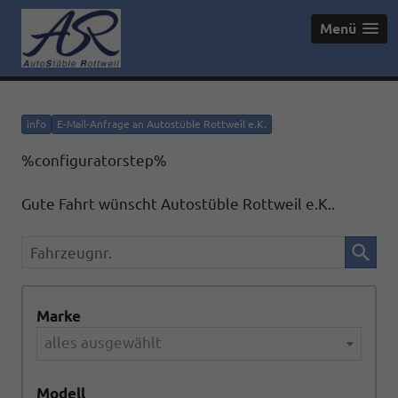
Menü
info
E-Mail-Anfrage an Autostüble Rottweil e.K.
%configuratorstep%
Gute Fahrt wünscht Autostüble Rottweil e.K..
Fahrzeugnr.
Marke
alles ausgewählt
Modell