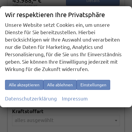
45.988,– €
Details
Differenzbesteuert
Wir respektieren Ihre Privatsphäre
Unsere Website setzt Cookies ein, um unsere
Dienste für Sie bereitzustellen. Hierbei
Fahrzeugnr.
berücksichtigen wir Ihre Auswahl und verarbeiten
nur die Daten für Marketing, Analytics und
Personalisierung, für die Sie uns Ihr Einverständnis
Marke
geben. Sie können Ihre Einwilligung jederzeit mit
alles ausgewählt
Wirkung für die Zukunft widerrufen.
Alle akzeptieren
Alle ablehnen
Einstellungen
Modell
alles ausgewählt
Datenschutzerklärung
Impressum
Kraftstoffart
alles ausgewählt