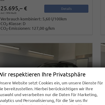
25.695,– €
Details
incl. 19% MwSt.
Verbrauch kombiniert:
5,60 l/100km
CO
-Klasse:
D
2
CO
-Emissionen:
127,00 g/km
2
Wir respektieren Ihre Privatsphäre
nsere Website setzt Cookies ein, um unsere Dienste für
ie bereitzustellen. Hierbei berücksichtigen wir Ihre
uswahl und verarbeiten nur die Daten für Marketing,
nalytics und Personalisierung, für die Sie uns Ihr