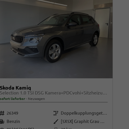
Skoda Kamiq
Selection 1.0 TSI DSG Kamera+PDCvohi+Sitzheizung+AppConnect+Sunset+Alu16
sofort lieferbar
Neuwagen
Fahrzeugnr.
Getriebe
26349
Doppelkupplungsgetriebe (DSG)
Kraftstoff
Außenfarbe
Benzin
[5X5X] Graphit Grau Metallic
Leistung
Kilometerstand