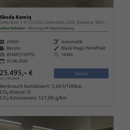
Skoda Kamiq
Selection 1.0 TSI DSG Selection, LED, Kamera, Winter, Ladeboden, 16-Zoll, 4.J-Garantie
sofort lieferbar
Fahrzeug mit Tageszulassung
Fahrzeugnr.
25859
Getriebe
Automatik
Kraftstoff
Benzin
Außenfarbe
Black Magic Perleffekt
Leistung
85 kW (116 PS)
Kilometerstand
10 km
01.06.2026
25.495,– €
Details
incl. 19% MwSt.
Verbrauch kombiniert:
5,60 l/100km
CO
-Klasse:
D
2
CO
-Emissionen:
127,00 g/km
2