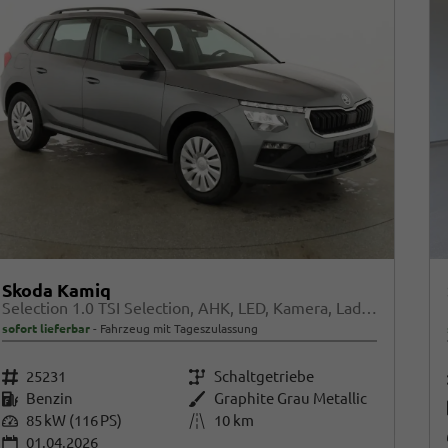
Skoda Kamiq
Selection 1.0 TSI Selection, AHK, LED, Kamera, Ladeboden, Winter
sofort lieferbar
Fahrzeug mit Tageszulassung
Fahrzeugnr.
25231
Getriebe
Schaltgetriebe
Kraftstoff
Benzin
Außenfarbe
Graphite Grau Metallic
Leistung
85 kW (116 PS)
Kilometerstand
10 km
01.04.2026