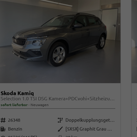
Skoda Kamiq
Selection 1.0 TSI DSG Kamera+PDCvohi+Sitzheizung+AppConnect+Sunset+Alu16
sofort lieferbar
Neuwagen
Fahrzeugnr.
Getriebe
26348
Doppelkupplungsgetriebe (DSG)
Kraftstoff
Außenfarbe
Benzin
[5X5X] Graphit Grau Metallic
Leistung
Kilometerstand