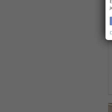
E
j
D