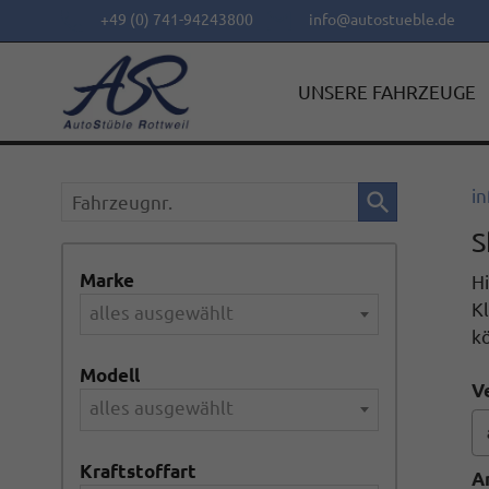
+49 (0) 741-94243800
info@autostueble.de
UNSERE FAHRZEUGE
Fahrzeugnr.
in
S
Marke
Hi
Kl
alles ausgewählt
k
Modell
V
alles ausgewählt
Kraftstoffart
A