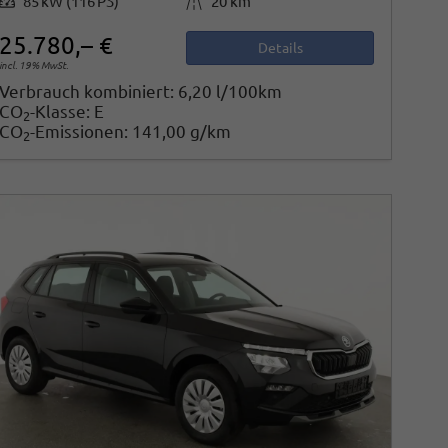
85 kW (116 PS)
20 km
25.780,– €
Details
incl. 19% MwSt.
Verbrauch kombiniert:
6,20 l/100km
CO
-Klasse:
E
2
CO
-Emissionen:
141,00 g/km
2