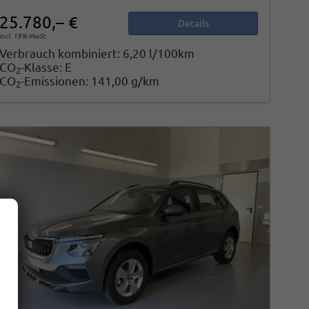
25.780,– €
Details
incl. 19% MwSt.
Verbrauch kombiniert:
6,20 l/100km
CO
-Klasse:
E
2
CO
-Emissionen:
141,00 g/km
2