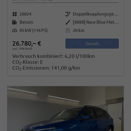
Fahrzeugnr.
Getriebe
26024
Doppelkupplungsgetriebe (DSG)
Kraftstoff
Außenfarbe
Benzin
[8X8X] Race Blue Metallic
Leistung
Kilometerstand
85 kW (116 PS)
20 km
26.780,– €
Details
incl. 19% MwSt.
Verbrauch kombiniert:
6,20 l/100km
CO
-Klasse:
E
2
CO
-Emissionen:
141,00 g/km
2