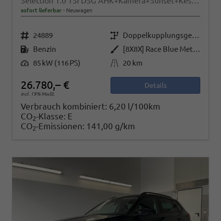
Selection 1.0 TSI DSG AHK+Kamera+Sunset+Kessy+AppConnect+Sitzheiz+Alu16+GV5
sofort lieferbar
Neuwagen
Fahrzeugnr.
Getriebe
24889
Doppelkupplungsgetriebe (DSG)
Kraftstoff
Außenfarbe
Benzin
[8X8X] Race Blue Metallic
Leistung
Kilometerstand
85 kW (116 PS)
20 km
26.780,– €
Details
incl. 19% MwSt.
Verbrauch kombiniert:
6,20 l/100km
CO
-Klasse:
E
2
CO
-Emissionen:
141,00 g/km
2