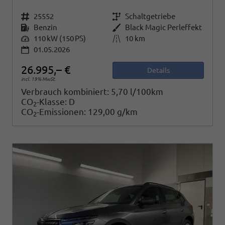
Fahrzeugnr.
25552
Getriebe
Schaltgetriebe
Kraftstoff
Benzin
Außenfarbe
Black Magic Perleffekt
Leistung
110 kW (150 PS)
Kilometerstand
10 km
01.05.2026
26.995,– €
Details
incl. 19% MwSt.
Verbrauch kombiniert:
5,70 l/100km
CO
-Klasse:
D
2
CO
-Emissionen:
129,00 g/km
2