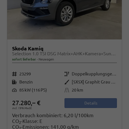
Skoda Kamiq
Selection 1.0 TSI DSG Matrix+AHK+Kamera+Sunset+PDCvohi+Kessy+Sitzheizung+GV4
sofort lieferbar
Neuwagen
Fahrzeugnr.
Getriebe
23299
Doppelkupplungsgetriebe (DSG)
Kraftstoff
Außenfarbe
Benzin
[5X5X] Graphit Grau Metallic
Leistung
Kilometerstand
85 kW (116 PS)
20 km
27.280,– €
Details
incl. 19% MwSt.
Verbrauch kombiniert:
6,20 l/100km
CO
-Klasse:
E
2
CO
-Emissionen:
141,00 g/km
2