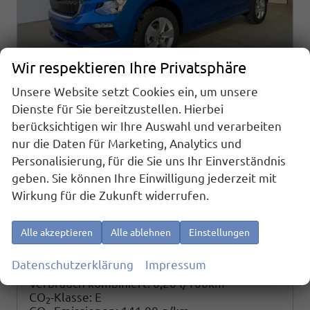
Wir respektieren Ihre Privatsphäre
Unsere Website setzt Cookies ein, um unsere
Dienste für Sie bereitzustellen. Hierbei
Skoda Kamiq
berücksichtigen wir Ihre Auswahl und verarbeiten
Selection 1.0 TSI DSG AHK+Kamera+Sunset+Kessy+AppConnect+Sitzheiz+Alu16+GV5
nur die Daten für Marketing, Analytics und
sofort lieferbar
Neuwagen
Personalisierung, für die Sie uns Ihr Einverständnis
geben. Sie können Ihre Einwilligung jederzeit mit
Fahrzeugnr.
Getriebe
26025
Doppelkupplungsgetriebe (DSG)
Wirkung für die Zukunft widerrufen.
Kraftstoff
Außenfarbe
Benzin
[8X8X] Race Blue Metallic
Leistung
Kilometerstand
85 kW (116 PS)
20 km
Alle akzeptieren
Alle ablehnen
Einstellungen
26.780,– €
Details
Datenschutzerklärung
Impressum
incl. 19% MwSt.
Verbrauch kombiniert:
6,20 l/100km
CO
-Klasse:
E
2