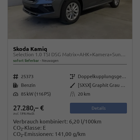
Skoda Kamiq
Selection 1.0 TSI DSG Matrix+AHK+Kamera+Sunset+PDCvohi+Kessy+Sitzheizung+GV4
sofort lieferbar
Neuwagen
Fahrzeugnr.
Getriebe
25373
Doppelkupplungsgetriebe (DSG)
Kraftstoff
Außenfarbe
Benzin
[5X5X] Graphit Grau Metallic
Leistung
Kilometerstand
85 kW (116 PS)
20 km
27.280,– €
Details
incl. 19% MwSt.
Verbrauch kombiniert:
6,20 l/100km
CO
-Klasse:
E
2
CO
-Emissionen:
141,00 g/km
2