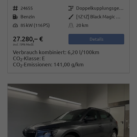
Fahrzeugnr.
Getriebe
24655
Doppelkupplungsgetriebe (DSG)
Kraftstoff
Außenfarbe
Benzin
[1Z1Z] Black Magic Metallic
Leistung
Kilometerstand
85 kW (116 PS)
20 km
27.280,– €
Details
incl. 19% MwSt.
Verbrauch kombiniert:
6,20 l/100km
CO
-Klasse:
E
2
CO
-Emissionen:
141,00 g/km
2