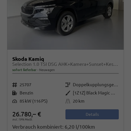
Skoda Kamiq
Selection 1.0 TSI DSG AHK+Kamera+Sunset+Kessy+AppConnect+Sitzheiz+Alu16+GV5
sofort lieferbar
Neuwagen
Fahrzeugnr.
Getriebe
25707
Doppelkupplungsgetriebe (DSG)
Kraftstoff
Außenfarbe
Benzin
[1Z1Z] Black Magic Metallic
Leistung
Kilometerstand
85 kW (116 PS)
20 km
26.780,– €
Details
incl. 19% MwSt.
Verbrauch kombiniert:
6,20 l/100km