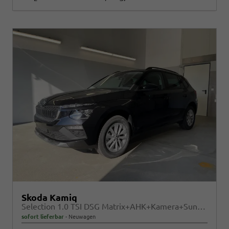
Skoda Kamiq
Selection 1.0 TSI DSG Matrix+AHK+Kamera+Sunset+PDCvohi+Kessy+Sitzheizung+GV4
sofort lieferbar
Neuwagen