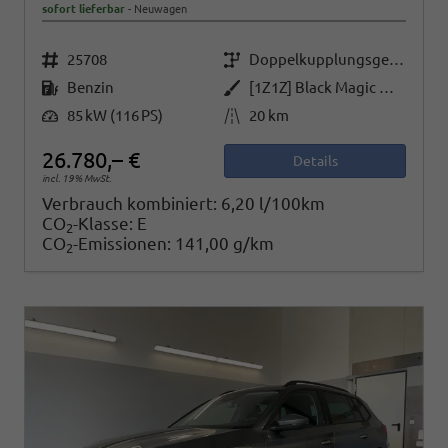
sofort lieferbar
Neuwagen
Fahrzeugnr.
Getriebe
25708
Doppelkupplungsgetriebe (DSG)
Kraftstoff
Außenfarbe
Benzin
[1Z1Z] Black Magic Metallic
Leistung
Kilometerstand
85 kW (116 PS)
20 km
26.780,– €
Details
incl. 19% MwSt.
Verbrauch kombiniert:
6,20 l/100km
CO
-Klasse:
E
2
CO
-Emissionen:
141,00 g/km
2