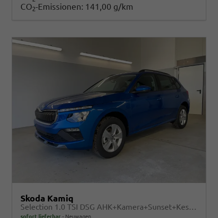
CO
-Emissionen:
141,00 g/km
2
Skoda Kamiq
Selection 1.0 TSI DSG AHK+Kamera+Sunset+Kessy+AppConnect+Sitzheiz+Alu16+GV5
sofort lieferbar
Neuwagen