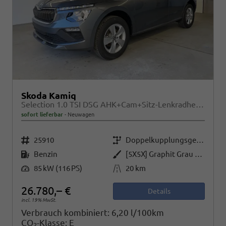
Skoda Kamiq
Selection 1.0 TSI DSG AHK+Cam+Sitz-Lenkradheiz+Sunset+Kessy+AppConnect+Alu16
sofort lieferbar
Neuwagen
Fahrzeugnr.
Getriebe
25910
Doppelkupplungsgetriebe (DSG)
Kraftstoff
Außenfarbe
Benzin
[5X5X] Graphit Grau Metallic
Leistung
Kilometerstand
85 kW (116 PS)
20 km
26.780,– €
Details
incl. 19% MwSt.
Verbrauch kombiniert:
6,20 l/100km
CO
-Klasse:
E
2