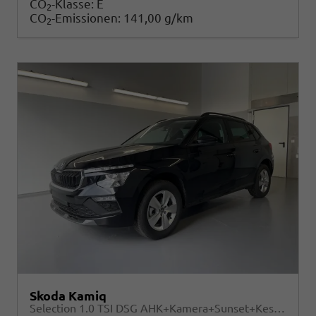
CO
-Klasse:
E
2
CO
-Emissionen:
141,00 g/km
2
Skoda Kamiq
Selection 1.0 TSI DSG AHK+Kamera+Sunset+Kessy+AppConnect+Sitzheiz+Alu16+GV5