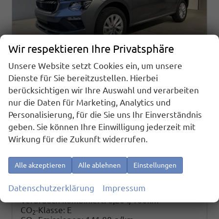
Wir respektieren Ihre Privatsphäre
Unsere Website setzt Cookies ein, um unsere
Dienste für Sie bereitzustellen. Hierbei
Skoda Kamiq
berücksichtigen wir Ihre Auswahl und verarbeiten
Selection 1.0 TSI DSG Matrix+AHK+Kamera+Sunset+PDCvohi+Kessy+Sitzheizung+GV4
nur die Daten für Marketing, Analytics und
sofort lieferbar
Neuwagen
Personalisierung, für die Sie uns Ihr Einverständnis
geben. Sie können Ihre Einwilligung jederzeit mit
Fahrzeugnr.
Getriebe
25645
Doppelkupplungsgetriebe (DSG)
Wirkung für die Zukunft widerrufen.
Kraftstoff
Außenfarbe
Benzin
[5X5X] Graphit Grau Metallic
Leistung
Kilometerstand
85 kW (116 PS)
20 km
Alle akzeptieren
Alle ablehnen
Einstellungen
27.280,– €
Details
Datenschutzerklärung
Impressum
incl. 19% MwSt.
Verbrauch kombiniert:
6,20 l/100km
CO
-Klasse:
E
2