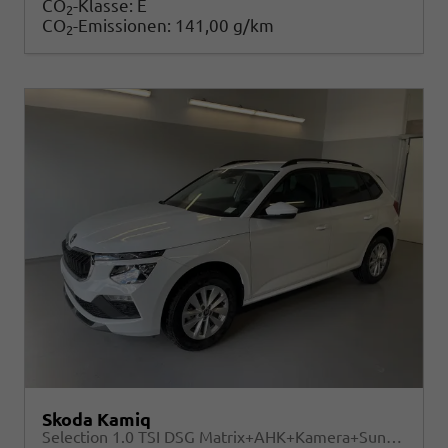
CO
-Klasse:
E
2
CO
-Emissionen:
141,00 g/km
2
Skoda Kamiq
Selection 1.0 TSI DSG Matrix+AHK+Kamera+Sunset+PDCvohi+Kessy+Sitzheizung+GV4