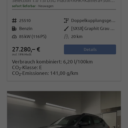
Selection 1.0 TSI DSG Matrix+AHK+Kamera+Sunset+PDCvohi+Kessy+Sitzheizung+GV4
sofort lieferbar
Neuwagen
Fahrzeugnr.
Getriebe
25510
Doppelkupplungsgetriebe (DSG)
Kraftstoff
Außenfarbe
Benzin
[5X5X] Graphit Grau Metallic
Leistung
Kilometerstand
85 kW (116 PS)
20 km
27.280,– €
Details
incl. 19% MwSt.
Verbrauch kombiniert:
6,20 l/100km
CO
-Klasse:
E
2
CO
-Emissionen:
141,00 g/km
2