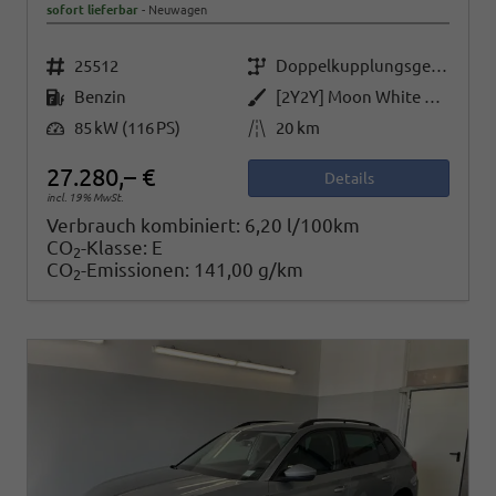
sofort lieferbar
Neuwagen
Fahrzeugnr.
Getriebe
25512
Doppelkupplungsgetriebe (DSG)
Kraftstoff
Außenfarbe
Benzin
[2Y2Y] Moon White Perleffekt
Leistung
Kilometerstand
85 kW (116 PS)
20 km
27.280,– €
Details
incl. 19% MwSt.
Verbrauch kombiniert:
6,20 l/100km
CO
-Klasse:
E
2
CO
-Emissionen:
141,00 g/km
2