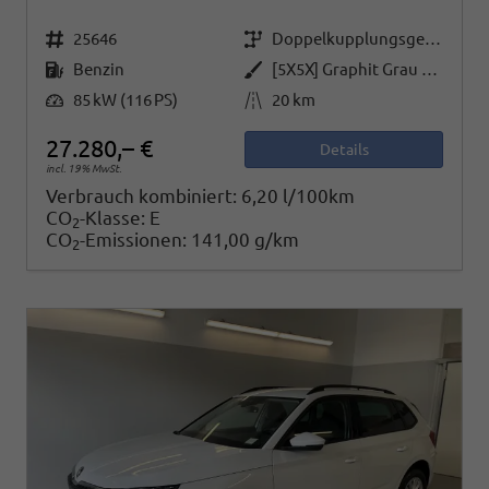
Fahrzeugnr.
Getriebe
25646
Doppelkupplungsgetriebe (DSG)
Kraftstoff
Außenfarbe
Benzin
[5X5X] Graphit Grau Metallic
Leistung
Kilometerstand
85 kW (116 PS)
20 km
27.280,– €
Details
incl. 19% MwSt.
Verbrauch kombiniert:
6,20 l/100km
CO
-Klasse:
E
2
CO
-Emissionen:
141,00 g/km
2