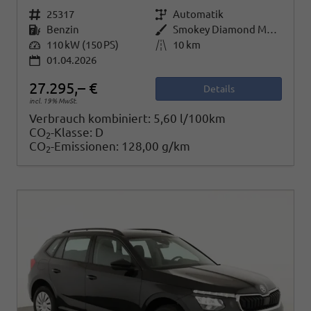
Fahrzeugnr.
25317
Getriebe
Automatik
Kraftstoff
Benzin
Außenfarbe
Smokey Diamond Metallic
Leistung
110 kW (150 PS)
Kilometerstand
10 km
01.04.2026
27.295,– €
Details
incl. 19% MwSt.
Verbrauch kombiniert:
5,60 l/100km
CO
-Klasse:
D
2
CO
-Emissionen:
128,00 g/km
2