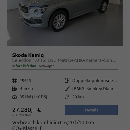
Skoda Kamiq
Selection 1.0 TSI DSG Matrix+AHK+Kamera+Sunset+PDCvohi+Kessy+Sitzheizung+GV4
sofort lieferbar
Neuwagen
Fahrzeugnr.
Getriebe
25513
Doppelkupplungsgetriebe (DSG)
Kraftstoff
Außenfarbe
Benzin
[B3B3] Smokey Diamond-Silber Metallic
Leistung
Kilometerstand
85 kW (116 PS)
20 km
27.280,– €
Details
incl. 19% MwSt.
Verbrauch kombiniert:
6,20 l/100km
CO
-Klasse:
E
2