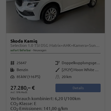
Skoda Kamiq
Selection 1.0 TSI DSG Matrix+AHK+Kamera+Sunset+PDCvohi+Kessy+Sitzheizung+GV4
sofort lieferbar
Neuwagen
Fahrzeugnr.
Getriebe
25647
Doppelkupplungsgetriebe (DSG)
Kraftstoff
Außenfarbe
Benzin
[2Y2Y] Moon White Perleffekt
Leistung
Kilometerstand
85 kW (116 PS)
20 km
27.280,– €
Details
incl. 19% MwSt.
Verbrauch kombiniert:
6,20 l/100km
CO
-Klasse:
E
2
CO
-Emissionen:
141,00 g/km
2