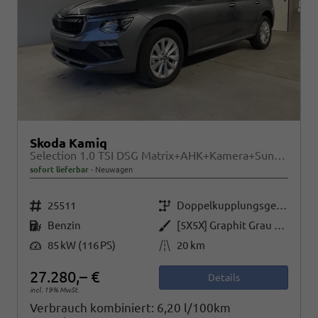
Skoda Kamiq
Selection 1.0 TSI DSG Matrix+AHK+Kamera+Sunset+PDCvohi+Kessy+Sitzheizung+GV4
sofort lieferbar
Neuwagen
Fahrzeugnr.
Getriebe
25511
Doppelkupplungsgetriebe (DSG)
Kraftstoff
Außenfarbe
Benzin
[5X5X] Graphit Grau Metallic
Leistung
Kilometerstand
85 kW (116 PS)
20 km
27.280,– €
Details
incl. 19% MwSt.
Verbrauch kombiniert:
6,20 l/100km