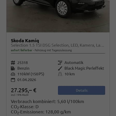
Skoda Kamiq
Selection 1.5 TSI DSG Selection, LED, Kamera, Ladeboden, Winter
sofort lieferbar
Fahrzeug mit Tageszulassung
Fahrzeugnr.
25318
Getriebe
Automatik
Kraftstoff
Benzin
Außenfarbe
Black Magic Perleffekt
Leistung
110 kW (150 PS)
Kilometerstand
10 km
01.04.2026
27.295,– €
Details
incl. 19% MwSt.
Verbrauch kombiniert:
5,60 l/100km
CO
-Klasse:
D
2
CO
-Emissionen:
128,00 g/km
2