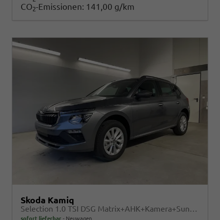
CO
-Emissionen:
141,00 g/km
2
Skoda Kamiq
Selection 1.0 TSI DSG Matrix+AHK+Kamera+Sunset+PDCvohi+Kessy+Sitzheizung+GV4
sofort lieferbar
Neuwagen