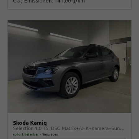
CO
-Emissionen:
141,00 g/km
2
Skoda Kamiq
Selection 1.0 TSI DSG Matrix+AHK+Kamera+Sunset+PDCvohi+Kessy+Sitzheizung+GV4
sofort lieferbar
Neuwagen