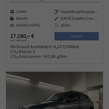
Fahrzeugnr.
Getriebe
25644
Doppelkupplungsgetriebe (DSG)
Kraftstoff
Außenfarbe
Benzin
[5X5X] Graphit Grau Metallic
Leistung
Kilometerstand
85 kW (116 PS)
20 km
27.280,– €
Details
incl. 19% MwSt.
Verbrauch kombiniert:
6,20 l/100km
CO
-Klasse:
E
2
CO
-Emissionen:
141,00 g/km
2