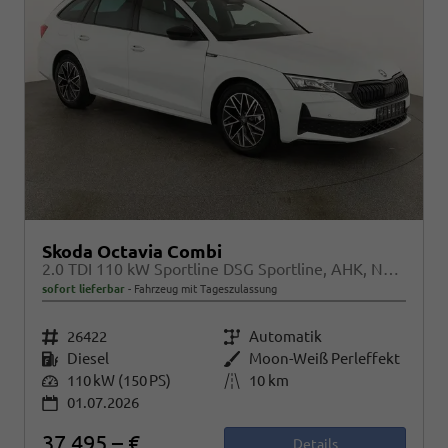
Skoda Octavia Combi
2.0 TDI 110 kW Sportline DSG Sportline, AHK, Navi, Matrix, Side, Kamera, Winter, 5 J.-Garantie
sofort lieferbar
Fahrzeug mit Tageszulassung
Fahrzeugnr.
26422
Getriebe
Automatik
Kraftstoff
Diesel
Außenfarbe
Moon-Weiß Perleffekt
Leistung
110 kW (150 PS)
Kilometerstand
10 km
01.07.2026
37.495,– €
Details