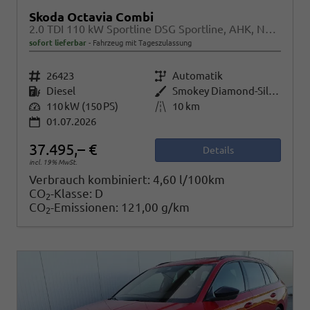
Skoda Octavia Combi
2.0 TDI 110 kW Sportline DSG Sportline, AHK, Navi, Matrix, Side, Kamera, Winter, 5 J.-Garantie
sofort lieferbar
Fahrzeug mit Tageszulassung
Fahrzeugnr.
26423
Getriebe
Automatik
Kraftstoff
Diesel
Außenfarbe
Smokey Diamond-Silber Metallic
Leistung
110 kW (150 PS)
Kilometerstand
10 km
01.07.2026
37.495,– €
Details
incl. 19% MwSt.
Verbrauch kombiniert:
4,60 l/100km
CO
-Klasse:
D
2
CO
-Emissionen:
121,00 g/km
2