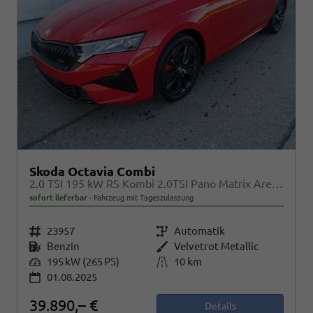
Skoda Octavia Combi
2.0 TSI 195 kW RS Kombi 2.0TSI Pano Matrix Area AHK Sound GV5
sofort lieferbar
Fahrzeug mit Tageszulassung
Fahrzeugnr.
23957
Getriebe
Automatik
Kraftstoff
Benzin
Außenfarbe
Velvetrot Metallic
Leistung
195 kW (265 PS)
Kilometerstand
10 km
01.08.2025
39.890,– €
Details