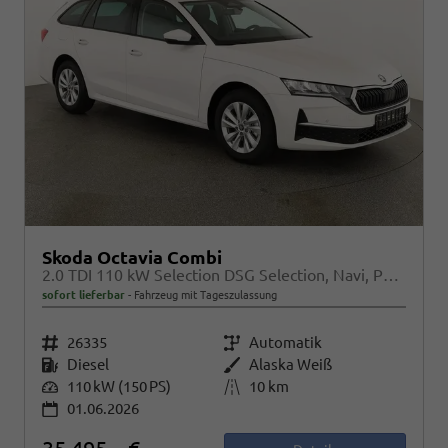
Skoda Octavia Combi
2.0 TDI 110 kW Selection DSG Selection, Navi, Pano, AHK, Teilleder, 5-J Garantie
sofort lieferbar
Fahrzeug mit Tageszulassung
Fahrzeugnr.
26335
Getriebe
Automatik
Kraftstoff
Diesel
Außenfarbe
Alaska Weiß
Leistung
110 kW (150 PS)
Kilometerstand
10 km
01.06.2026