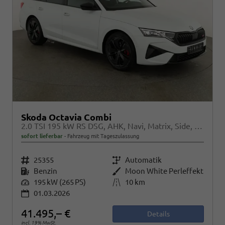
Skoda Octavia Combi
2.0 TSI 195 kW RS DSG, AHK, Navi, Matrix, Side, Winter, 5 J.-Garantie
sofort lieferbar
Fahrzeug mit Tageszulassung
Fahrzeugnr.
25355
Getriebe
Automatik
Kraftstoff
Benzin
Außenfarbe
Moon White Perleffekt
Leistung
195 kW (265 PS)
Kilometerstand
10 km
01.03.2026
41.495,– €
Details
incl. 19% MwSt.