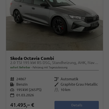
Skoda Octavia Combi
2.0 TSI 195 kW RS DSG, Standheizung, AHK, Navi, Matrix, Side, Winter, 5 J.-Garantie
sofort lieferbar
Fahrzeug mit Tageszulassung
Fahrzeugnr.
24867
Getriebe
Automatik
Kraftstoff
Benzin
Außenfarbe
Graphite Grau Metallic
Leistung
195 kW (265 PS)
Kilometerstand
10 km
01.03.2026
41.495,– €
Details