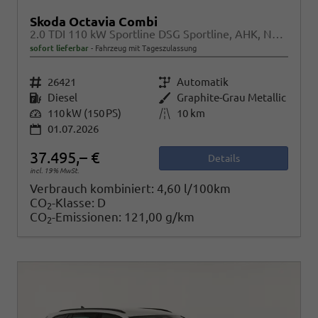
Skoda Octavia Combi
2.0 TDI 110 kW Sportline DSG Sportline, AHK, Navi, Matrix, Side, Kamera, Winter, 5 J.-Garantie
sofort lieferbar
Fahrzeug mit Tageszulassung
Fahrzeugnr.
26421
Getriebe
Automatik
Kraftstoff
Diesel
Außenfarbe
Graphite-Grau Metallic
Leistung
110 kW (150 PS)
Kilometerstand
10 km
01.07.2026
37.495,– €
Details
incl. 19% MwSt.
Verbrauch kombiniert:
4,60 l/100km
CO
-Klasse:
D
2
CO
-Emissionen:
121,00 g/km
2