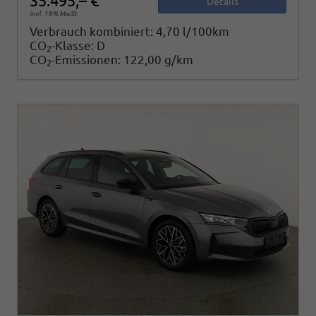
35.495,– €
Details
incl. 19% MwSt.
Verbrauch kombiniert:
4,70 l/100km
CO
-Klasse:
D
2
CO
-Emissionen:
122,00 g/km
2