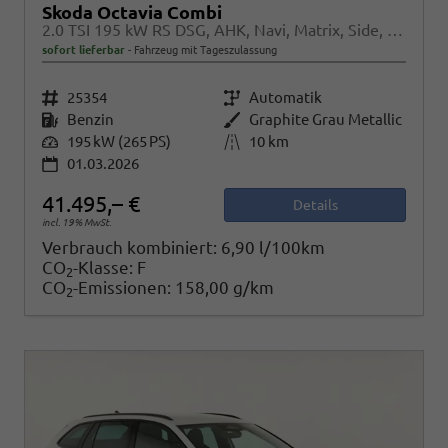
Skoda Octavia Combi
2.0 TSI 195 kW RS DSG, AHK, Navi, Matrix, Side, Winter, 5 J.-Garantie
sofort lieferbar
Fahrzeug mit Tageszulassung
Fahrzeugnr.
25354
Getriebe
Automatik
Kraftstoff
Benzin
Außenfarbe
Graphite Grau Metallic
Leistung
195 kW (265 PS)
Kilometerstand
10 km
01.03.2026
41.495,– €
Details
incl. 19% MwSt.
Verbrauch kombiniert:
6,90 l/100km
CO
-Klasse:
F
2
CO
-Emissionen:
158,00 g/km
2