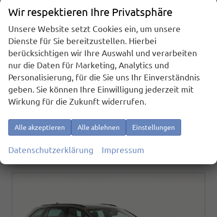
Skoda Octavia Combi
Wir respektieren Ihre Privatsphäre
2.0 TSI 195 kW RS DSG, Pano, AHK, Navi, Matrix, Side, Winter, 5 J.-Garantie
Unsere Website setzt Cookies ein, um unsere
sofort lieferbar
Fahrzeug mit Tageszulassung
Dienste für Sie bereitzustellen. Hierbei
Fahrzeugnr.
24865
Getriebe
Automatik
berücksichtigen wir Ihre Auswahl und verarbeiten
Kraftstoff
Benzin
Außenfarbe
Race Blau Metallic
nur die Daten für Marketing, Analytics und
Leistung
195 kW (265 PS)
Kilometerstand
10 km
Personalisierung, für die Sie uns Ihr Einverständnis
01.03.2026
geben. Sie können Ihre Einwilligung jederzeit mit
41.495,– €
Wirkung für die Zukunft widerrufen.
Details
incl. 19% MwSt.
Verbrauch kombiniert:
6,90 l/100km
Alle akzeptieren
Alle ablehnen
Einstellungen
CO
-Klasse:
F
2
CO
-Emissionen:
158,00 g/km
2
Datenschutzerklärung
Impressum