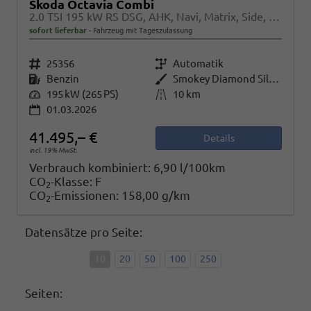
Skoda Octavia Combi
2.0 TSI 195 kW RS DSG, AHK, Navi, Matrix, Side, Winter, 5 J.-Garantie
sofort lieferbar
Fahrzeug mit Tageszulassung
Fahrzeugnr.
25356
Getriebe
Automatik
Kraftstoff
Benzin
Außenfarbe
Smokey Diamond Silver Metallic
Leistung
195 kW (265 PS)
Kilometerstand
10 km
01.03.2026
41.495,– €
Details
incl. 19% MwSt.
Verbrauch kombiniert:
6,90 l/100km
CO
-Klasse:
F
2
CO
-Emissionen:
158,00 g/km
2
Datensätze pro Seite:
10
20
50
100
250
Seiten: