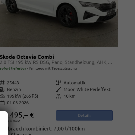
Skoda Octavia Combi
2.0 TSI 195 kW RS DSG, Pano, Standheizung, AHK, Navi, Matrix, Canton, Side, Winter, 5 J.-Garantie
sofort lieferbar
Fahrzeug mit Tageszulassung
Fahrzeugnr.
25443
Getriebe
Automatik
Kraftstoff
Benzin
Außenfarbe
Moon White Perleffekt
Leistung
195 kW (265 PS)
Kilometerstand
10 km
01.03.2026
43.495,– €
Details
incl. 19% MwSt.
Verbrauch kombiniert:
7,00 l/100km
CO
-Klasse:
F