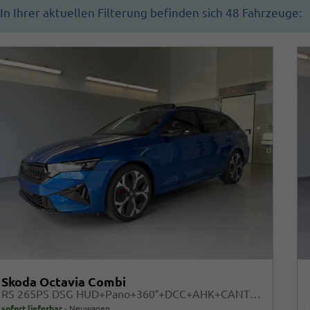
In Ihrer aktuellen Filterung befinden sich
48
Fahrzeuge:
Skoda Octavia Combi
RS 265PS DSG HUD+Pano+360°+DCC+AHK+CANTON+Matrix+Alu19+eHeck+GV4
sofort lieferbar
Neuwagen