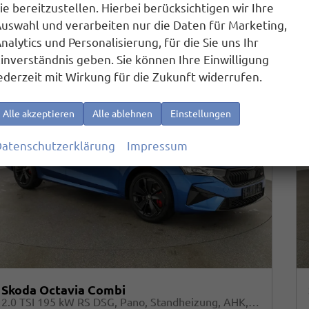
2
ie bereitzustellen. Hierbei berücksichtigen wir Ihre
CO
-Emissionen:
156,00 g/km
2
uswahl und verarbeiten nur die Daten für Marketing,
nalytics und Personalisierung, für die Sie uns Ihr
inverständnis geben. Sie können Ihre Einwilligung
ederzeit mit Wirkung für die Zukunft widerrufen.
Alle akzeptieren
Alle ablehnen
Einstellungen
atenschutzerklärung
Impressum
Skoda Octavia Combi
2.0 TSI 195 kW RS DSG, Pano, Standheizung, AHK, Navi, Matrix, Canton, Side, Winter, 5 J.-Garantie