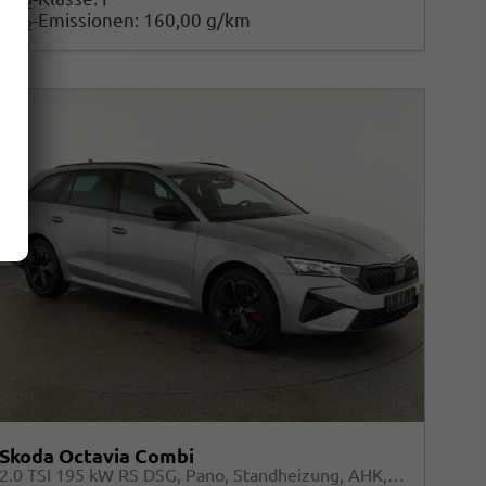
2
CO
-Emissionen:
160,00 g/km
2
Skoda Octavia Combi
2.0 TSI 195 kW RS DSG, Pano, Standheizung, AHK, Navi, Matrix, Canton, Side, Winter, 5 J.-Garantie