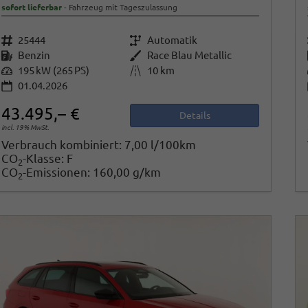
sofort lieferbar
Fahrzeug mit Tageszulassung
Fahrzeugnr.
25444
Getriebe
Automatik
Kraftstoff
Benzin
Außenfarbe
Race Blau Metallic
Leistung
195 kW (265 PS)
Kilometerstand
10 km
01.04.2026
43.495,– €
Details
incl. 19% MwSt.
Verbrauch kombiniert:
7,00 l/100km
CO
-Klasse:
F
2
CO
-Emissionen:
160,00 g/km
2