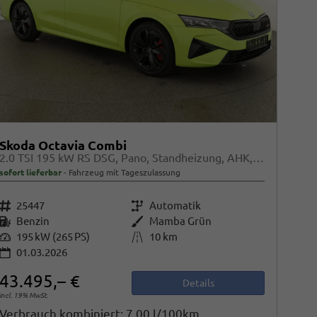
Skoda Octavia Combi
2.0 TSI 195 kW RS DSG, Pano, Standheizung, AHK, Navi, Matrix, Canton, Side, Winter, 5 J.-Garantie
sofort lieferbar
Fahrzeug mit Tageszulassung
Fahrzeugnr.
25447
Getriebe
Automatik
Kraftstoff
Benzin
Außenfarbe
Mamba Grün
Leistung
195 kW (265 PS)
Kilometerstand
10 km
01.03.2026
43.495,– €
Details
incl. 19% MwSt.
Verbrauch kombiniert:
7,00 l/100km