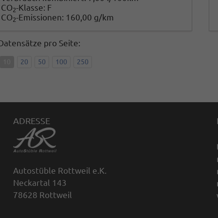
CO
-Klasse:
F
2
CO
-Emissionen:
160,00 g/km
2
Datensätze pro Seite:
10
20
50
100
250
ADRESSE
Autostüble Rottweil e.K.
Neckartal 143
78628 Rottweil