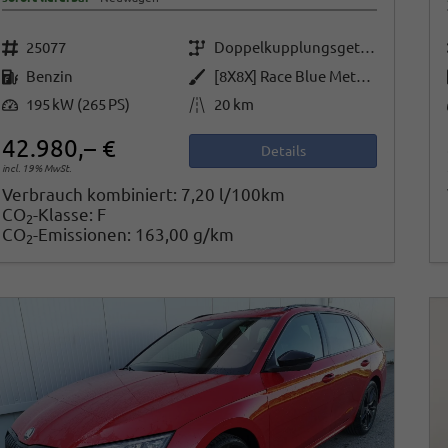
Fahrzeugnr.
Getriebe
25077
Doppelkupplungsgetriebe (DSG)
Kraftstoff
Außenfarbe
Benzin
[8X8X] Race Blue Metallic
Leistung
Kilometerstand
195 kW (265 PS)
20 km
42.980,– €
Details
incl. 19% MwSt.
Verbrauch kombiniert:
7,20 l/100km
CO
-Klasse:
F
2
CO
-Emissionen:
163,00 g/km
2