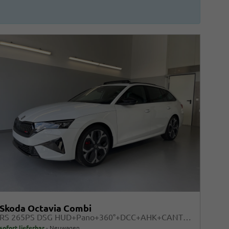
Skoda Octavia Combi
RS 265PS DSG HUD+Pano+360°+DCC+AHK+CANTON+Matrix+Alu19+eHeck+GV4
sofort lieferbar
Neuwagen