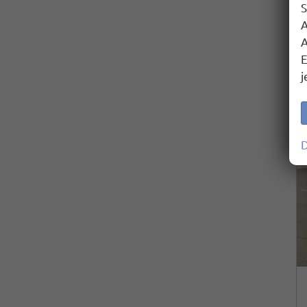
S
A
A
E
j
D