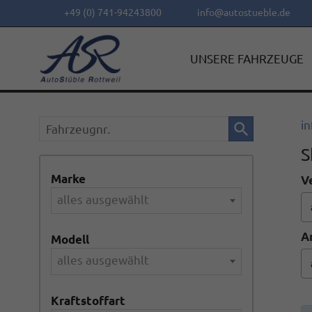
+49 (0) 741-94243800
info@autostueble.de
UNSERE FAHRZEUGE
Fahrzeugnr.
in
S
Marke
V
alles ausgewählt
A
Modell
alles ausgewählt
Kraftstoffart