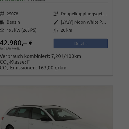
Fahrzeugnr.
Getriebe
25078
Doppelkupplungsgetriebe (DSG)
Kraftstoff
Außenfarbe
Benzin
[2Y2Y] Moon White Perleffekt
Leistung
Kilometerstand
195 kW (265 PS)
20 km
42.980,– €
Details
incl. 19% MwSt.
Verbrauch kombiniert:
7,20 l/100km
CO
-Klasse:
F
2
CO
-Emissionen:
163,00 g/km
2