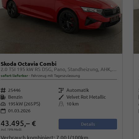
Skoda Octavia Combi
2.0 TSI 195 kW RS DSG, Pano, Standheizung, AHK, Navi, Matrix, Canton, Side, Winter, 5 J.-Garantie
sofort lieferbar
Fahrzeug mit Tageszulassung
Fahrzeugnr.
25446
Getriebe
Automatik
Kraftstoff
Benzin
Außenfarbe
Velvet Rot Metallic
Leistung
195 kW (265 PS)
Kilometerstand
10 km
01.03.2026
43.495,– €
Details
incl. 19% MwSt.
Verbrauch kombiniert:
7,00 l/100km