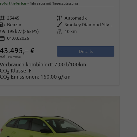
sofort lieferbar
Fahrzeug mit Tageszulassung
Fahrzeugnr.
25445
Getriebe
Automatik
Kraftstoff
Benzin
Außenfarbe
Smokey Diamond Silver Metallic
Leistung
195 kW (265 PS)
Kilometerstand
10 km
01.03.2026
43.495,– €
Details
incl. 19% MwSt.
Verbrauch kombiniert:
7,00 l/100km
CO
-Klasse:
F
2
CO
-Emissionen:
160,00 g/km
2