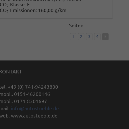
CO
-Klasse:
F
2
CO
-Emissionen:
160,00 g/km
2
Seiten:
1
2
3
4
5
KONTAKT
tel. +49 (0) 741-94243800
mobil. 0151-46200146
mobil. 0171-8301697
mail.
info@autostueble.de
web. www.autostueble.de