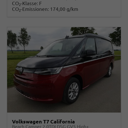
CO
-Klasse:
F
2
CO
-Emissionen:
174,00 g/km
2
Volkswagen T7 California
Beach Camper 2.0TDI DSG GV5 High+