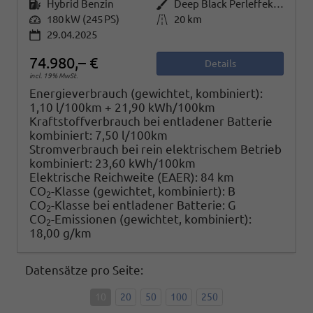
Kraftstoff
Hybrid Benzin
Außenfarbe
Deep Black Perleffekt / Fortana Rot Metallic (nur in Verb. mit abgedunkelte Scheiben, wenn nicht Serie)
Leistung
180 kW (245 PS)
Kilometerstand
20 km
29.04.2025
74.980,– €
Details
incl. 19% MwSt.
Energieverbrauch (gewichtet, kombiniert):
1,10 l/100km + 21,90 kWh/100km
Kraftstoffverbrauch bei entladener Batterie
kombiniert:
7,50 l/100km
Stromverbrauch bei rein elektrischem Betrieb
kombiniert:
23,60 kWh/100km
Elektrische Reichweite (EAER):
84 km
CO
-Klasse (gewichtet, kombiniert):
B
2
CO
-Klasse bei entladener Batterie:
G
2
CO
-Emissionen (gewichtet, kombiniert):
2
18,00 g/km
Datensätze pro Seite:
10
20
50
100
250