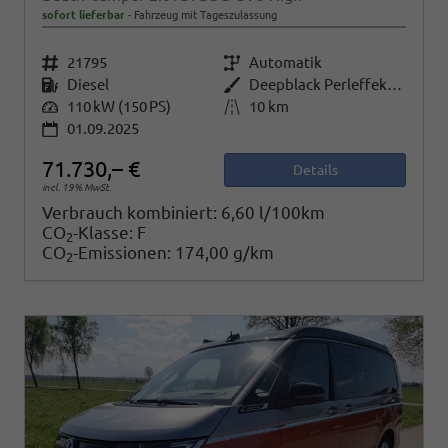
sofort lieferbar
Fahrzeug mit Tageszulassung
Fahrzeugnr.
21795
Getriebe
Automatik
Kraftstoff
Diesel
Außenfarbe
Deepblack Perleffekt/Fortanarot Metallic
Leistung
110 kW (150 PS)
Kilometerstand
10 km
01.09.2025
71.730,– €
Details
incl. 19% MwSt.
Verbrauch kombiniert:
6,60 l/100km
CO
-Klasse:
F
2
CO
-Emissionen:
174,00 g/km
2