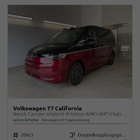
Volkswagen T7 California
Beach Camper eHybrid 4Motion AHK+360°+Matrix+Navi+Alu17+GJR+Sitzheiz+Keyless
sofort lieferbar
Neuwagen mit Tageszulassung
Fahrzeugnr.
20923
Getriebe
Doppelkupplungsgetriebe (DSG)