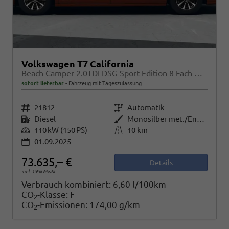
Volkswagen T7 California
Beach Camper 2.0TDI DSG Sport Edition 8 Fach GV5 High+
sofort lieferbar
Fahrzeug mit Tageszulassung
Fahrzeugnr.
21812
Getriebe
Automatik
Kraftstoff
Diesel
Außenfarbe
Monosilber met./Energetic Orange met. Dach Schwarz
Leistung
110 kW (150 PS)
Kilometerstand
10 km
01.09.2025
73.635,– €
Details
incl. 19% MwSt.
Verbrauch kombiniert:
6,60 l/100km
CO
-Klasse:
F
2
CO
-Emissionen:
174,00 g/km
2