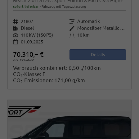
Beach 2.0TDI DSG Sport Edition 8 Fach GV5 High+
sofort lieferbar
Fahrzeug mit Tageszulassung
Fahrzeugnr.
21807
Getriebe
Automatik
Kraftstoff
Diesel
Außenfarbe
Monosilber Metallic / Energeticorange Metallic Dach Schwarz
Leistung
110 kW (150 PS)
Kilometerstand
10 km
01.09.2025
70.310,– €
Details
incl. 19% MwSt.
Verbrauch kombiniert:
6,50 l/100km
CO
-Klasse:
F
2
CO
-Emissionen:
171,00 g/km
2