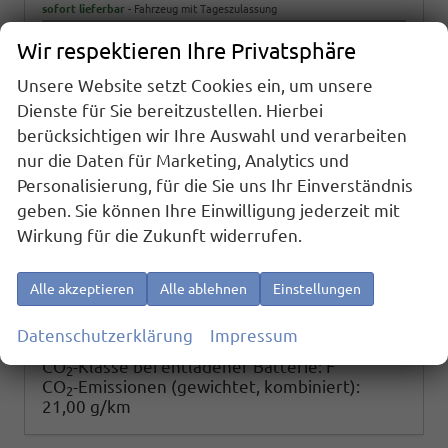
sofort lieferbar
Fahrzeug mit Tageszulassung
Wir respektieren Ihre Privatsphäre
Fahrzeugnr.
26390
Getriebe
Automatik
Kraftstoff
Hybrid Benzin
Außenfarbe
Fortanarot Metallic
Unsere Website setzt Cookies ein, um unsere
Leistung
180 kW (245 PS)
Kilometerstand
10 km
Dienste für Sie bereitzustellen. Hierbei
01.08.2026
berücksichtigen wir Ihre Auswahl und verarbeiten
73.270,– €
nur die Daten für Marketing, Analytics und
Details
Personalisierung, für die Sie uns Ihr Einverständnis
incl. 19% MwSt.
Energieverbrauch (gewichtet, kombiniert):
geben. Sie können Ihre Einwilligung jederzeit mit
0,90 l/100km + 22,40 kWh/100km
Wirkung für die Zukunft widerrufen.
Kraftstoffverbrauch bei entladener Batterie
kombiniert:
7,70 l/100km
Stromverbrauch bei rein elektrischem Betrieb
Alle akzeptieren
Alle ablehnen
Einstellungen
kombiniert:
24,20 kWh/100km
Elektrische Reichweite (EAER):
91 km
Datenschutzerklärung
Impressum
CO
-Klasse (gewichtet, kombiniert):
B
2
CO
-Klasse bei entladener Batterie:
F
2
CO
-Emissionen (gewichtet, kombiniert):
2
21,00 g/km