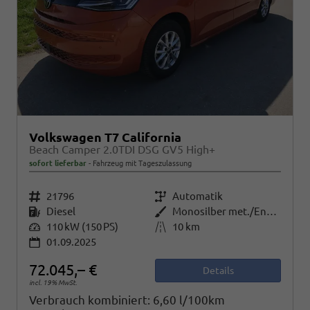
Volkswagen T7 California
Beach Camper 2.0TDI DSG GV5 High+
sofort lieferbar
Fahrzeug mit Tageszulassung
Fahrzeugnr.
21796
Getriebe
Automatik
Kraftstoff
Diesel
Außenfarbe
Monosilber met./Energetic Orange met. Dach Schwarz
Leistung
110 kW (150 PS)
Kilometerstand
10 km
01.09.2025
72.045,– €
Details
incl. 19% MwSt.
Verbrauch kombiniert:
6,60 l/100km