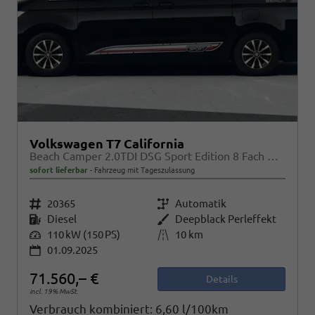
Volkswagen T7 California
Beach Camper 2.0TDI DSG Sport Edition 8 Fach GV5 High+
sofort lieferbar
Fahrzeug mit Tageszulassung
Fahrzeugnr.
20365
Getriebe
Automatik
Kraftstoff
Diesel
Außenfarbe
Deepblack Perleffekt
Leistung
110 kW (150 PS)
Kilometerstand
10 km
01.09.2025
71.560,– €
Details
incl. 19% MwSt.
Verbrauch kombiniert:
6,60 l/100km