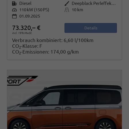
Kraftstoff
Diesel
Außenfarbe
Deepblack Perleffekt/Fortanarot Metallic
Leistung
110 kW (150 PS)
Kilometerstand
10 km
01.09.2025
73.320,– €
Details
incl. 19% MwSt.
Verbrauch kombiniert:
6,60 l/100km
CO
-Klasse:
F
2
CO
-Emissionen:
174,00 g/km
2