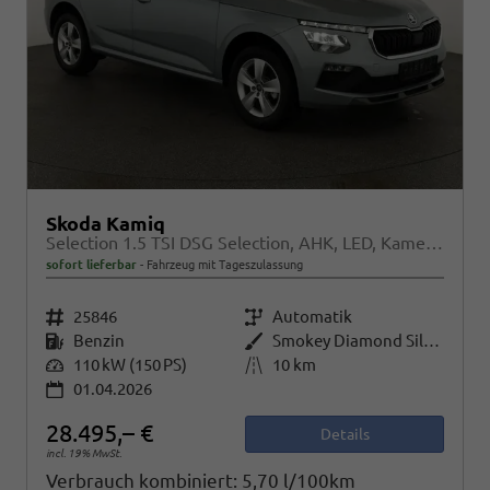
Skoda Kamiq
Selection 1.5 TSI DSG Selection, AHK, LED, Kamera, Ladeboden, Winter, 16-Zoll
sofort lieferbar
Fahrzeug mit Tageszulassung
Fahrzeugnr.
25846
Getriebe
Automatik
Kraftstoff
Benzin
Außenfarbe
Smokey Diamond Silver Metallic
Leistung
110 kW (150 PS)
Kilometerstand
10 km
01.04.2026
28.495,– €
Details
incl. 19% MwSt.
Verbrauch kombiniert:
5,70 l/100km