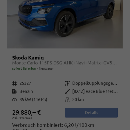
Skoda Kamiq
Monte Carlo 115PS DSG AHK+Navi+Matrix+GV5+Pano+Kessy+Kamera+Alu17+Sitzheiz
sofort lieferbar
Neuwagen
Fahrzeugnr.
Getriebe
25327
Doppelkupplungsgetriebe (DSG)
Kraftstoff
Außenfarbe
Benzin
[8X1Z] Race Blue Metallic / Dach Schwarz
Leistung
Kilometerstand
85 kW (116 PS)
20 km
29.880,– €
Details
incl. 19% MwSt.
Verbrauch kombiniert:
6,20 l/100km