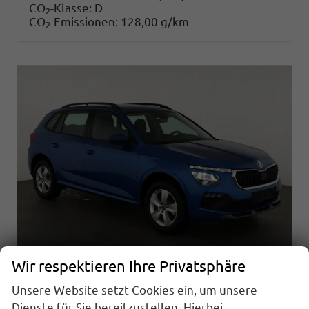
CO
-Klasse:
D
2
CO
-Emissionen:
128,00 g/km
2
Wir respektieren Ihre Privatsphäre
Unsere Website setzt Cookies ein, um unsere
Skoda Kamiq
Selection 1.5 TSI DSG Selection, AHK, LED, Kamera, Ladeboden, Winter, 16-Zoll
Dienste für Sie bereitzustellen. Hierbei