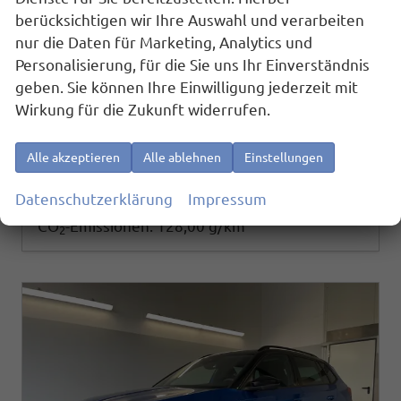
sofort lieferbar
Fahrzeug mit Tageszulassung
berücksichtigen wir Ihre Auswahl und verarbeiten
nur die Daten für Marketing, Analytics und
Fahrzeugnr.
25847
Getriebe
Automatik
Personalisierung, für die Sie uns Ihr Einverständnis
Kraftstoff
Benzin
Außenfarbe
Race Blau Metallic
geben. Sie können Ihre Einwilligung jederzeit mit
Leistung
110 kW (150 PS)
Kilometerstand
10 km
Wirkung für die Zukunft widerrufen.
01.04.2026
28.495,– €
Details
Alle akzeptieren
Alle ablehnen
Einstellungen
incl. 19% MwSt.
Verbrauch kombiniert:
5,70 l/100km
Datenschutzerklärung
Impressum
CO
-Klasse:
D
2
CO
-Emissionen:
128,00 g/km
2