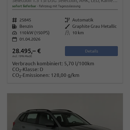
Selection 1.5 TSI DSG Selection, AHK, LED, Kamera, Ladeboden, Winter, 16-Zoll
sofort lieferbar
Fahrzeug mit Tageszulassung
Fahrzeugnr.
25845
Getriebe
Automatik
Kraftstoff
Benzin
Außenfarbe
Graphite Grau Metallic
Leistung
110 kW (150 PS)
Kilometerstand
10 km
01.04.2026
28.495,– €
Details
incl. 19% MwSt.
Verbrauch kombiniert:
5,70 l/100km
CO
-Klasse:
D
2
CO
-Emissionen:
128,00 g/km
2