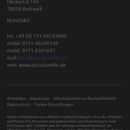
Neckartal 143
78628 Rottweil
KONTAKT
tel. +49 (0) 741-94243800
mobil. 0151-46200146
mobil. 0171-8301697
mail.
info@autostueble.de
web. www.autostueble.de
Anmelden
Impressum
Informationen zur Barrierefreiheit
Datenschutz
Cookie-Einstellungen
Weitere Informationen zum offiziellen Kraftstoffverbrauch und zu den offiziellen
spezifischen CO
-Emissionen und gegebenenfalls zum Stromverbrauch neuer
2
PKW können dem 'Leitfaden über den offiziellen Kraftstoffverbrauch, die
offiziellen spezifischen CO
-Emissionen und den offiziellen Stromverbrauch neuer